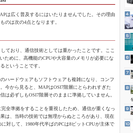
3Dプリンタ
産業オープンネット展
デジタルツインとCAE
APは広く普及するにはいたりませんでした。その理由
S＆OP
ものは次の4点となります。
インダストリー4.0
イノベーション
製造業ビッグデータ
トしており、通信技術としては重かったことです。ここ
メイドインジャパン
きいために、高機能のCPUや大容量のメモリが必要にな
なるということです。
植物工場
知財マネジメント
のハードウェアもソフトウェアも複雑になり、コンフ
海外生産
今から見ると、MAPはOSI7階層にとらわれすぎた
グローバル設計・開発
信は必ずしもOSI7階層そのままに準拠していません。
制御セキュリティ
階層に完全準拠をすることを重視したため、通信が重くなっ
新型コロナへの対応
結果は、当時の技術では無理からぬところがあり、現在
のに対して、1980年代半ばのPCは8ビットCPUが主体で