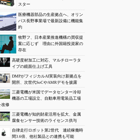
スター
医療機器部品の生産拠点へ、オリン
パス長野事業場で最新設備に機能集
約
牧野フ、日本産業推進機構の買収提
案に応じず 理由に外国籍投資家の
存在
高硬度材加工に対応、マルチローラタ
イプの鏡面仕上げ工具
DMPがフィジカルAI実装向け新拠点を
開所、次世代SoCやAMRデモを披露
三菱電機が米国でデータセンター冷却
機器の工場設立、自動車用電装品工場
を改修
三菱電機が知的財産活用を拡大、金属
腐食センサー技術のライセンス供与
自律走行ロボット第2世代 連続稼働時
間3.6倍、他社製品との連携も可能