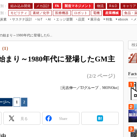
程別：
組み込み開発
メカ設計
製造マネジメント
物流
R＆D
キャリア
FA
業別：
モビリティ
素材／化学
医療機器
ロボット
電機
産業機械
食品・
炭素
サステナ設計
エッジ逆襲
品質
展示会
特集
メ
IoT
AI
ebook
伝承
組み込み開発
CEATEC
読者調査まとめ
編集後記
始まり～1980年代に登場したG...
JIMTOF
保全
メカ設計
つながるクルマ
組込み/エッジ コンピューティング
ス
 AI
製造マネジメント
5G
（1）
展＆IoT/5Gソリューション展
VR／AR
FA
まり～1980年代に登場したGM主
IIFES
モビリティ
フィールドサービス
国際ロボット展
素材／化学
FPGA
Fac
（2/2 ページ）
ジャパンモビリティショー
組み込み画像技術
TECHNO-FRONTIER
[
元吉伸一／TJグループ
，
MONOist
]
組み込みモデリング
人テク展
Windows Embedded
ージへ
1
|
2
スマート工場EXPO
車載ソフト開発
EdgeTech+
見る
Share
ISO26262
日本ものづくりワールド
無償設計ツール
AUTOMOTIVE WORLD
理由