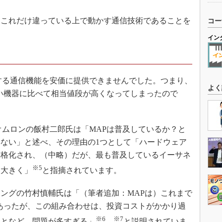
これだけ違っている上で動かす通信技術であることを
コー
イン
する通信機能を安価に提供できませんでした。つまり、
よく
ない機器に比べて相当値段が高くなってしまったので
オムロンの飯村二郎氏は「MAPは普及しているか？と
ない」と述べ、その理由の1つとして「ハードウェア
価格化され、（中略）だが、最も普及しているイーサネ
※5
は大きく」
と指摘されています。
リングの竹村慎輔氏は「（筆者追加：MAPは）これまで
ndが中心であったが、この組み合わせは、投資コストがかかり過
※6
※7
ことなど、問題が多すぎる」
、
と説明されていま