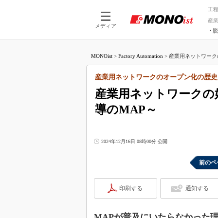
工
産
メディア
脱
つながる技術
AI×技術
MONOist
>
Factory Automation
>
産業用ネットワークの
つながる工場
AI×設備
つながるサービ
Physical
産業用ネットワークのオープン化の歴史
産業用ネットワークの始
導のMAP～
2024年12月16日 08時00分 公開
前のペ
印刷する
通知する
MAPが普及にいたらなかった