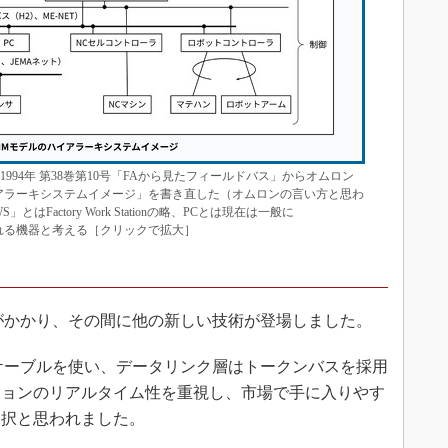
994年 第38巻第10号「FAから見たフィールドバス」からオムロン
ハイアラーキシステムイメージ」を書き直した（オムロンの言い方と思わ
actory Work Stationの略、PCとは現在は一般に
ller）とよばれる機器と考える［クリックで拡大］
がかかり、その間に他の新しい技術が登場しました。
ケーブルを使い、データリンク層はトークンバスを採用
ションのリアルタイム性を重視し、市場で手に入りやす
選択と思われました。