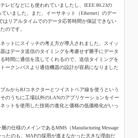
ビなどにも使われていましたし、IEEE 80.23の
使っていました。また、イーサネット（Ethernet）のデー
CDではリアルタイムでのデータ応答時間が保証できない
れたのです。
サネットにスイッチの考え方が導入されました。スイッ
機器はデータ送信のタイミングを考慮せず勝手にデータ
いる時間に通信を流してくれるので、送信タイミングを
いトークンバスより通信機器の設計が容易になりました
ブルからRJコネクターとツイストペア線を使うという
そのうちに工場以外のLANのアプリケーションをイー
サネットを使用した技術の進化と価格の低価格化がいっ
のメインであるMMS（Manufacturing Message
決まらなかったのも、MAPの採用が進まなかった大きな理由だ