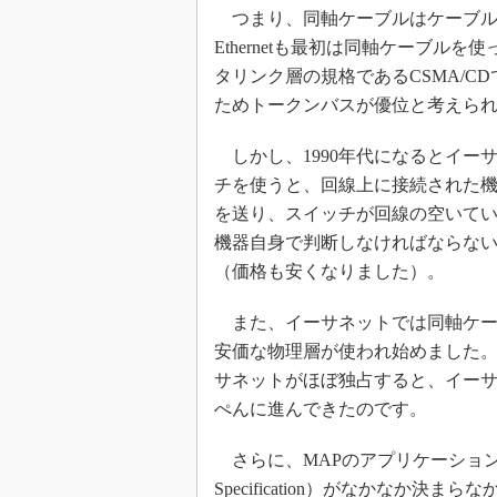
つまり、同軸ケーブルはケーブルテレ
Ethernetも最初は同軸ケーブルを
タリンク層の規格であるCSMA/
ためトークンバスが優位と考えら
しかし、1990年代になるとイー
チを使うと、回線上に接続された
を送り、スイッチが回線の空いて
機器自身で判断しなければならな
（価格も安くなりました）。
また、イーサネットでは同軸ケー
安価な物理層が使われ始めました。
サネットがほぼ独占すると、イー
ぺんに進んできたのです。
さらに、MAPのアプリケーション層の仕様
Specification）がなかなか