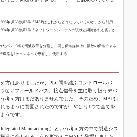
993年 第38巻第6号「MAPはこれからどうなっていくのか」から引用
1994年 第39巻第1号「ネットワークシステムの現状と期待される姿」か
、定められたバンド幅で周波数帯を分割し、同じ伝送媒体上に複数の伝送チャネ
伝送路を1チャンネルで専有し、使用する
え方はありましたが、PLC間を結ぶコントロールバ
器をつなぐフィールドバス、接点信号を主に取り扱うデバ
う考え方はまだありませんでした。そのため、MAPは
れるように意図されたのですが、やはり1つで全てを
たようです。
ntegrated Manufacturing）という考え方の中で製造シス
構造に合わせるような形でミニMAPも登場しました。