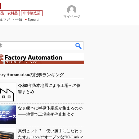
薬品・衣料品
中小製造業
マイページ
ルマガ
告知
Special
tory Automationの記事ランキング
令和8年熊本地震による工場への影
響まとめ
なぜ熊本に半導体産業が集まるのか
――地震で工場稼働停止相次ぐ
異例ヒット？ 使い勝手にこだわっ
たオムロンの“オープンな”IO-Linkマ