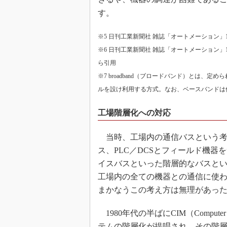
す。
※5 日刊工業新聞社 雑誌「オートメーション」1
※6 日刊工業新聞社 雑誌「オートメーション」
ら引用
※7 broadband（ブロードバンド）とは
ルを設け利用する方式。なお、ベースバンドは
工場階層化への対応
当時、工場内の通信バスという考
ス、PLC／DCSとフィールド機
イスバスといった階層的なバスとい
工場内の全ての機器との通信に使わ
まかなうこの考え方は無理があっ
1980年代の半ばにCIM（Computer I
テムの階層化が提唱され、その階層