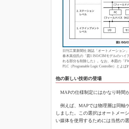
日刊工業新聞社 雑誌「オートメーション」1
春木嵩信氏の「図1 ISO/CIMモデルの
れる部分を削除した）。なお、本図の「FWS」とはF
PLC（Programable Logic Contro
他の新しい技術の登場
MAPの仕様制定にはかなり時間
例えば、MAPでは物理層は同軸
しました。この選択はオートメー
い媒体を使用するためには当然の