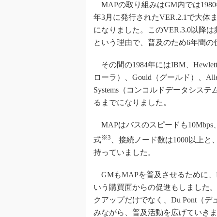
MAPの取り組みはGM内では198
年3月に発行されたVER.2.1で大体
になりました。このVER.3.0以
という理由で、普及のため6年間の
その間の1984年にはIBM、Hewlet
ローラ）、Gould（グールド）、Allen
Systems（コンコルドデータシ
るまでになりました。
MAPはバスのスピードも10Mbps、
※3
式
、接続ノード数は1000以上
持っていました。
GMもMAPを普及させるために、
いう購買面からの促進もしました。
クアップだけでなく、Du Pont（
みながら、普及活動を広げていき