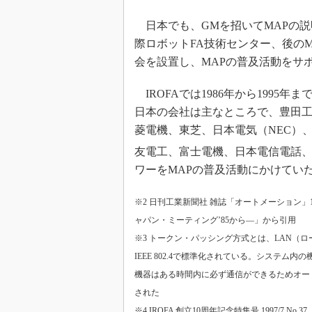
日本でも、GMを招いてMAPの説明会
際ロボットFA技術センター、後のM
会を設置し、MAPの普及活動をサ
IROFAでは1986年から1995
日本の会社は主なところで、豊田
菱電機、東芝、日本電気（NEC）
友電工、富士電機、日本電信電話
ワーをMAPの普及活動にかけてい
※2 日刊工業新聞社 雑誌「オートメーション」1
ャパン・ミーティング’85から―」から引用
※3 トークン・パッシング方式とは、LAN（
IEEE 802.4で標準化されている。システ
機器はある時間内に必ず通信ができるためオー
された
※4 IROFA 創立10周年記念特集号 1997/7 