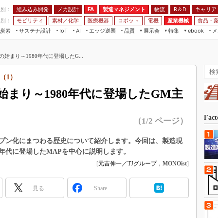
程別：
組み込み開発
メカ設計
製造マネジメント
物流
R＆D
キャリア
FA
業別：
モビリティ
素材／化学
医療機器
ロボット
電機
産業機械
食品・
炭素
サステナ設計
エッジ逆襲
品質
展示会
特集
メ
IoT
AI
ebook
伝承
組み込み開発
CEATEC
読者調査まとめ
編集後記
始まり～1980年代に登場したG...
JIMTOF
保全
メカ設計
つながるクルマ
組込み/エッジ コンピューティング
ス
 AI
製造マネジメント
5G
（1）
展＆IoT/5Gソリューション展
VR／AR
FA
まり～1980年代に登場したGM主
IIFES
モビリティ
フィールドサービス
国際ロボット展
素材／化学
FPGA
Fac
（1/2 ページ）
ジャパンモビリティショー
組み込み画像技術
TECHNO-FRONTIER
プン化にまつわる歴史について紹介します。今回は、製造現
組み込みモデリング
0年代に登場したMAPを中心に説明します。
人テク展
Windows Embedded
[
元吉伸一／TJグループ
，
MONOist
]
スマート工場EXPO
車載ソフト開発
EdgeTech+
見る
Share
ISO26262
日本ものづくりワールド
無償設計ツール
AUTOMOTIVE WORLD