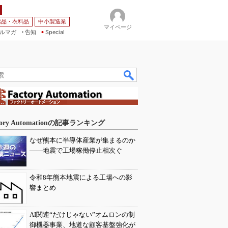
薬品・衣料品
中小製造業
マイページ
ルマガ
告知
Special
tory Automationの記事ランキング
なぜ熊本に半導体産業が集まるのか
――地震で工場稼働停止相次ぐ
令和8年熊本地震による工場への影
響まとめ
AI関連“だけじゃない”オムロンの制
御機器事業、地道な顧客基盤強化が