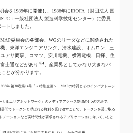
を1985年に開催し、1986年にIROFA（財団法人 国
STC：一般社団法人 製造科学技術センター）に委員
ポートしました。
年までMAP委員会の各部会、WGのリーダなどに関係された
工機、東洋エンジニアリング、清水建設、オムロン、三
、ユアサ商事、コマツ、安川電機、横河電機、日揮、住
※4
、富士通などがあり
、産業界としてかなり大きなパ
たことが分かります。
985年 第30巻第14号「＜特別企画＞ MAPの特質とそのインパクト―ジ
ローカルエリアネットワーク）のメディアアクセス制御の1つの方法で、
ム内の機器間でトークンと呼ばれる権利を受け渡すことで、トークンを受け取る
トメーションなど実時間性が要求されるアプリケーショに向いていると
No.37「IROFA本部における10年のあゆみ（2）」からの引用