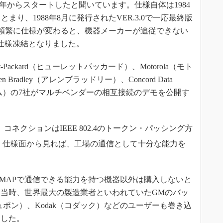
0年からスタートしたと聞いています。仕様自体は1984
まとまり、1988年8月に発行されたVER.3.0で一応最終版
降は頻繁に仕様が変わると、機器メーカーが追従できない
仕様凍結となりました。
t-Packard（ヒューレットパッカード）、Motorola（モト
 Bradley（アレンブラッドリー）、Concord Data
ステム）の7社がマルチベンダーの相互接続のデモを公開す
コネクションはIEEE 802.4のトークン・パッシング方
と、仕様面から見れば、工場の通信として十分な能力を
MAPで通信できる能力を持つ機器以外は購入しないと
当時、世界最大の製造業者といわれていたGMのバッ
デュポン）、Kodak（コダック）などのユーザーも巻き込
ました。