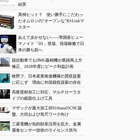
結実
異例ヒット？ 使い勝手にこだわっ
たオムロンの“オープンな”IO-Linkマ
スター
あえて歩かせない――準国産ヒュー
マノイド「D1」登場、現場稼働で日
本の勝ち筋へ
脱自動車でもDMG森精機が業績再上方
修正、2028年度にピーク利益計画
牧野フ、日本産業推進機構の買収提案
に応じず 理由に外国籍投資家の存在
高硬度材加工に対応、マルチローラタ
イプの鏡面仕上げ工具
マザックが最大加工径910mmのCNC旋
盤、大径および長尺ワーク向け
三菱電機が知的財産活用を拡大、金属
腐食センサー技術のライセンス供与