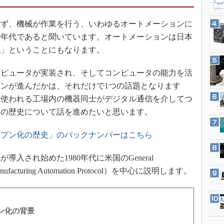
3Dプリンタ
産業オープンネット展
デジタルツインとCAE
ず、機械が作業を行う、いわゆるオートメーションに
S＆OP
20年代であると聞いています。オートメーションは日本
化」ということにもなります。
インダストリー4.0
イノベーション
ピュータが実装され、そしてコンピュータの能力を活
製造業ビッグデータ
ンが進んだかは、それだけで1つの話題となります
メイドインジャパン
に使われる工場内の機器同士がデジタル通信を介してつ
クの歴史について話を進めたいと思います。
植物工場
知財マネジメント
ープン化の歴史」のバックナンバーはこちら
海外生産
され始めた1980年代に米国のGeneral
グローバル設計・開発
cturing Automation Protocol）を中心に説明します。
制御セキュリティ
新型コロナへの対応
ン化の背景