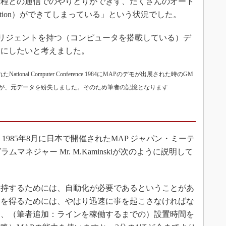
工程との通信でのやりとりができず、たくさんのオート
utomation）ができてしまっている」という状況でした。
リジェントを持つ（コンピュータを搭載している）デ
うにしたいと考えました。
nal Computer Conference 1984にMAPのデモが出展された時のGM
が、元データを紛失しました。そのため筆者の記憶となります
985年8月に日本で開催されたMAP ジャパン・ミーテ
ムマネジャー Mr. M.Kaminskiが次のように説明して
維持するためには、自動化が必要であるということがあ
力を得るためには、やはり迅速に事を起こさなければな
は、（筆者追加：ラインを稼働するまでの）設置時間を