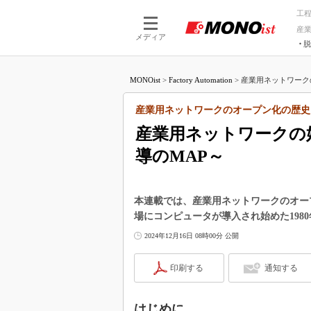
工
産
メディア
脱
つながる技術
AI×技術
MONOist
>
Factory Automation
>
産業用ネットワークの
つながる工場
AI×設備
つながるサービ
Physical
産業用ネットワークのオープン化の歴史
産業用ネットワークの始
導のMAP～
本連載では、産業用ネットワークのオー
場にコンピュータが導入され始めた198
2024年12月16日 08時00分 公開
印刷する
通知する
はじめに