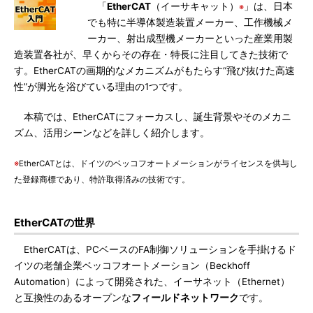
「
EtherCAT
（イーサキャット）
」は、日本
※
でも特に半導体製造装置メーカー、工作機械メ
ーカー、射出成型機メーカーといった産業用製
造装置各社が、早くからその存在・特長に注目してきた技術で
す。EtherCATの画期的なメカニズムがもたらす“飛び抜けた高速
性”が脚光を浴びている理由の1つです。
本稿では、EtherCATにフォーカスし、誕生背景やそのメカニ
ズム、活用シーンなどを詳しく紹介します。
※
EtherCATとは、ドイツのベッコフオートメーションがライセンスを供与し
た登録商標であり、特許取得済みの技術です。
EtherCATの世界
EtherCATは、PCベースのFA制御ソリューションを手掛けるド
イツの老舗企業ベッコフオートメーション（Beckhoff
Automation）によって開発された、イーサネット（Ethernet）
と互換性のあるオープンな
フィールドネットワーク
です。