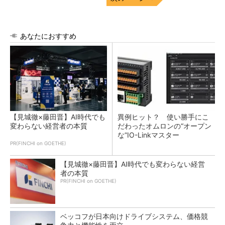
あなたにおすすめ
【見城徹×藤田晋】AI時代でも
異例ヒット？ 使い勝手にこ
変わらない経営者の本質
だわったオムロンの“オープン
な”IO-Linkマスター
PR(FINCHI on GOETHE)
【見城徹×藤田晋】AI時代でも変わらない経営
者の本質
PR(FINCHI on GOETHE)
ベッコフが日本向けドライブシステム、価格競