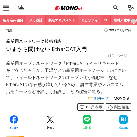
組み込み開発
メカ設計
製造マネジメント
モビリティ
FA
素材／化学
特集
2013年9月17日
産業用ネットワーク技術解説
いまさら聞けない EtherCAT入門
（1/4 ページ）
産業用オープンネットワーク「EtherCAT（イーサキャット）」
をご存じだろうか。工場などの産業用オートメーションにおい
て、フィールドネットワークのオープン化が進む中、なぜ
EtherCATの存在感が増しているのか。誕生背景やメカニズム、
活用シーンなどを詳しく解説し、その秘密に迫る。
[
町井和美
，MONOist]
PC用表示
関連情報
Share
Post
LINE
Hatena