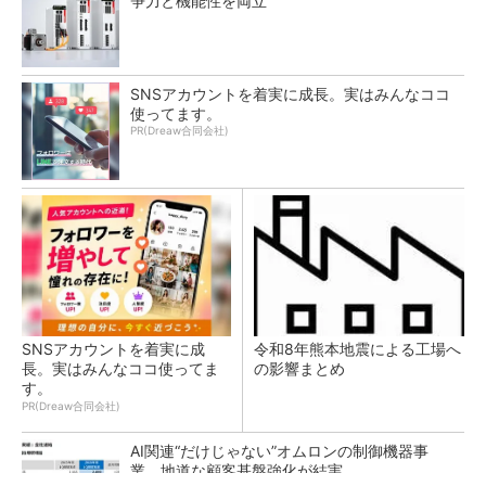
争力と機能性を両立
SNSアカウントを着実に成長。実はみんなココ
使ってます。
PR(Dreaw合同会社)
SNSアカウントを着実に成
令和8年熊本地震による工場へ
長。実はみんなココ使ってま
の影響まとめ
す。
PR(Dreaw合同会社)
AI関連“だけじゃない”オムロンの制御機器事
業、地道な顧客基盤強化が結実