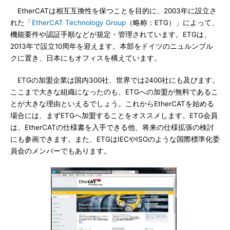
EtherCATは相互互換性を保つことを目的に、2003年に設立さ
れた「
EtherCAT Technology Group
（略称：ETG）」によって、
機能要件や認証手順などが規定・管理されています。ETGは、
2013年で設立10周年を迎えます。本部をドイツのニュルンブル
クに置き、日本にもオフィスを構えています。
ETGの加盟企業は国内300社、世界では2400社にも及びます。
ここまで大きな組織になったのも、ETGへの加盟が無料であるこ
とが大きな理由といえるでしょう。これからEtherCATを始める
場合には、まずETGへ加盟することをオススメします。ETG会員
は、EtherCATの仕様書を入手できる他、将来の仕様拡張の検討
にも参画できます。また、ETGはIECやISOのような国際標準化委
員会のメンバーでもあります。