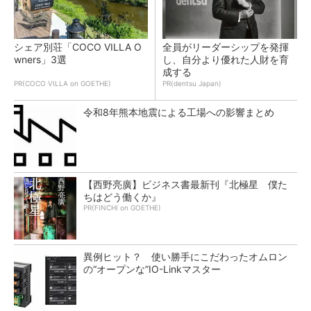
シェア別荘「COCO VILLA O
全員がリーダーシップを発揮
wners」3選
し、自分より優れた人財を育
成する
PR(COCO VILLA on GOETHE)
PR(dentsu Japan)
令和8年熊本地震による工場への影響まとめ
【西野亮廣】ビジネス書最新刊『北極星 僕た
ちはどう働くか』
PR(FINCHI on GOETHE)
異例ヒット？ 使い勝手にこだわったオムロン
の“オープンな”IO-Linkマスター