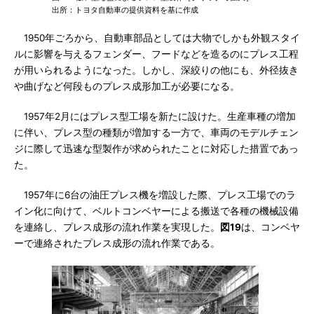
出所：トヨタ自動車の提供資料を基に作成
1950年ごろから、自動車部品としては大物でしかも外観スタイ
ルに影響を与えるフェンダー、フードなどを造るのにプレス工程
が用いられるようになった。しかし、深絞りの他にも、外径抜き
や曲げなど何段ものプレス成形加工が必要になる。
1957年2月にはプレス型工場を新たに設けた。生産車種の増加
に伴い、プレス型の種類が増加する一方で、車両のモデルチェン
ジに際して迅速な型製作が求められたことに対応した措置であっ
た。
1957年に6台の油圧プレス機を増設した際、プレス工場でのラ
イン化に向けて、ベルトコンベヤーによる搬送で各種の機械設備
を連絡し、プレス成形の流れ作業を実現した。
図19
は、コンベヤ
ーで連絡されたプレス成形の流れ作業である。