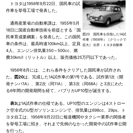
トヨタは1956年9月22日、国民車の試
作車を挙母工場で発表した。
通商産業省の自動車課は、1955年5月
18日に国産自動車技術を前提とする「国
図20 国民車を目指した1A試
民車育成要綱案」を発表した。この国民
作車（1956年）［クリックで
車の条件は、最高時速100km以上、定員
拡大］ 出所：トヨタ自動車
4人、エンジン排気量350～500cc、燃
費30km/l（リットル）以上、販売価格25万円以下であった。
1956年8月には、これら条件をクリアした国民車が試作され
た。
図20
は、完成した1A試作車の第1号である。試作第1次（開
発ナンバ1A）、第2次（同11A）、第3次（同68A）と3次にわた
る6年間の開発期間を経て、パブリカUP10型が誕生する。
表3
は1A試作車の仕様である。UP10型のエンジンは4ストロー
ク空冷式のU型ガソリンエンジンで、排気量は698cc、29ps。ト
ヨタ自工は、1956年9月22日に報道機関やタクシー業界の関係者
を挙母工場に招き、それまで先例のなかった開発中の試作車公開
を行った。