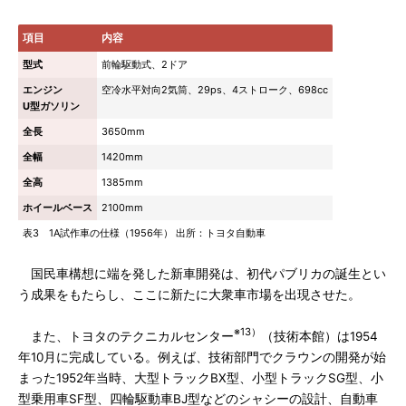
項目
内容
型式
前輪駆動式、2ドア
エンジン
空冷水平対向2気筒、29ps、4ストローク、698cc
U型ガソリン
全長
3650mm
全幅
1420mm
全高
1385mm
ホイールベース
2100mm
表3 1A試作車の仕様（1956年） 出所：トヨタ自動車
国民車構想に端を発した新車開発は、初代パブリカの誕生とい
う成果をもたらし、ここに新たに大衆車市場を出現させた。
※13）
また、トヨタのテクニカルセンター
（技術本館）は1954
年10月に完成している。例えば、技術部門でクラウンの開発が始
まった1952年当時、大型トラックBX型、小型トラックSG型、小
型乗用車SF型、四輪駆動車BJ型などのシャシーの設計、自動車