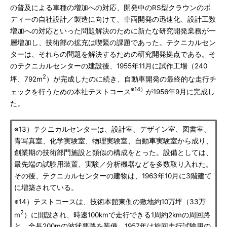
の普及による車種の増加への対応、開発中のRS型クラウンのボ
ディーの自社設計／製造に向けて、車両開発の迅速化、設計工数
増加への対応といった問題解決のために新たな研究開発業務が一
層増加し、技術部の拡充は喫緊の課題であった。テクニカルセン
ターは、それらの問題を解決するための研究開発拠点である。そ
のテクニカルセンターの建設後、1955年11月に試作工場（240
2
坪、792m
）が完成したのに続き、自動車開発の最終的な走行チ
※14）
ェックを行うための本社テストコース
が1956年9月に完成し
た。
※13）テクニカルセンターは、設計室、デザイン室、図書室、
青写真室、化学実験室、物理実験室、自動車実験室から成り、
創業期の技術部門施設と類似の構成をとった。設備としては、
最先端の試験用装置、実験／分析機器などを多数取り入れた。
その後、テクニカルセンターの建物は、1963年10月に3階建て
に増築されている。
※14）テストコースは、技術本館東側の敷地約10万坪（33万
2
m
）に開設され、時速100kmで走行できる1周約2kmの周回路
と、全長200mの波状悪路を装備。1957年は旋回走行試験用の