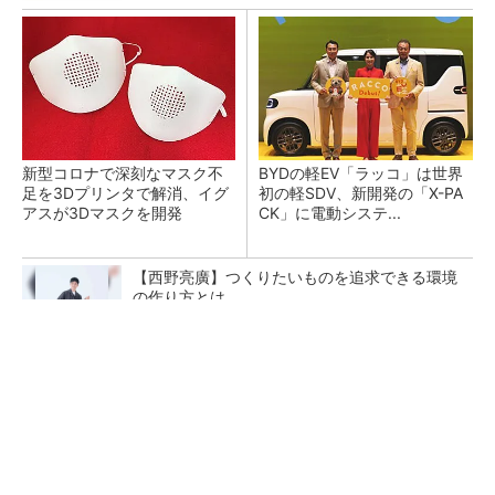
新型コロナで深刻なマスク不
BYDの軽EV「ラッコ」は世界
足を3Dプリンタで解消、イグ
初の軽SDV、新開発の「X-PA
アスが3Dマスクを開発
CK」に電動システ...
【西野亮廣】つくりたいものを追求できる環境
の作り方とは
PR(FINCHI on GOETHE)
ペロブスカイト太陽電池の量産に有効なイン
ク、従来比で1.5倍の性能向上