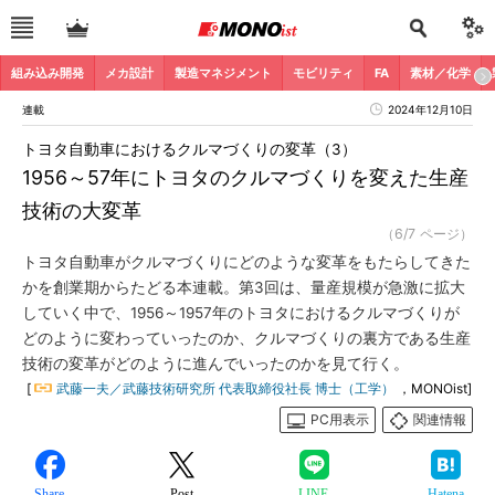
組み込み開発
メカ設計
製造マネジメント
モビリティ
FA
素材／化学
連載
2024年12月10日
トヨタ自動車におけるクルマづくりの変革（3）
1956～57年にトヨタのクルマづくりを変えた生産
技術の大変革
（6/7 ページ）
トヨタ自動車がクルマづくりにどのような変革をもたらしてきた
かを創業期からたどる本連載。第3回は、量産規模が急激に拡大
していく中で、1956～1957年のトヨタにおけるクルマづくりが
どのように変わっていったのか、クルマづくりの裏方である生産
技術の変革がどのように進んでいったのかを見て行く。
[
武藤一夫／武藤技術研究所 代表取締役社長 博士（工学）
，MONOist]
PC用表示
関連情報
Share
Post
LINE
Hatena