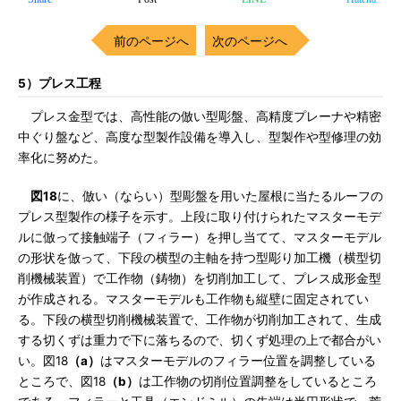
前のページへ
次のページへ
5）プレス工程
プレス金型では、高性能の倣い型彫盤、高精度プレーナや精密
中ぐり盤など、高度な型製作設備を導入し、型製作や型修理の効
率化に努めた。
図18
に、倣い（ならい）型彫盤を用いた屋根に当たるルーフの
プレス型製作の様子を示す。上段に取り付けられたマスターモデ
ルに倣って接触端子（フィラー）を押し当てて、マスターモデル
の形状を倣って、下段の横型の主軸を持つ型彫り加工機（横型切
削機械装置）で工作物（鋳物）を切削加工して、プレス成形金型
が作成される。マスターモデルも工作物も縦壁に固定されてい
る。下段の横型切削機械装置で、工作物が切削加工されて、生成
する切くずは重力で下に落ちるので、切くず処理の上で都合がい
い。図18
（a）
はマスターモデルのフィラー位置を調整している
ところで、図18
（b）
は工作物の切削位置調整をしているところ