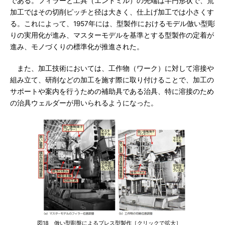
である。フィラーと工具（エンドミル）の先端は半円形状で、荒
加工ではその切削ピッチと径は大きく、仕上げ加工では小さくす
る。これによって、1957年には、型製作におけるモデル倣い型彫
りの実用化が進み、マスターモデルを基準とする型製作の定着が
進み、モノづくりの標準化が推進された。
また、加工技術においては、工作物（ワーク）に対して溶接や
組み立て、研削などの加工を施す際に取り付けることで、加工の
サポートや案内を行うための補助具である治具、特に溶接のため
の治具ウェルダーが用いられるようになった。
図18 倣い型彫盤によるプレス型製作［クリックで拡大］