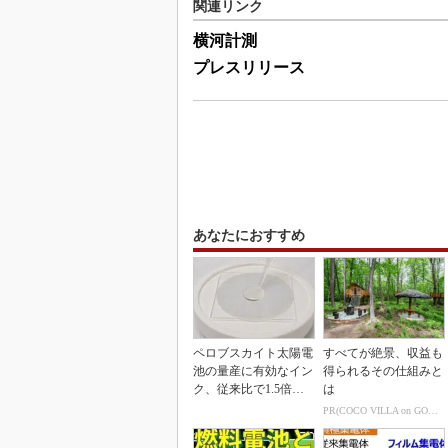
関連リンク
横河計測
プレスリリース
あなたにおすすめ
ペロブスカイト太陽電
すべてが絶景、収益も
池の量産に有効なイン
得られるその仕組みと
ク、従来比で1.5倍の
は
性能向上
PR(COCO VILLA on GOETHE)