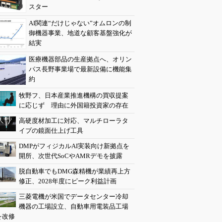
スター
AI関連“だけじゃない”オムロンの制
御機器事業、地道な顧客基盤強化が
結実
医療機器部品の生産拠点へ、オリン
パス長野事業場で最新設備に機能集
約
牧野フ、日本産業推進機構の買収提案
に応じず 理由に外国籍投資家の存在
高硬度材加工に対応、マルチローラタ
イプの鏡面仕上げ工具
DMPがフィジカルAI実装向け新拠点を
開所、次世代SoCやAMRデモを披露
脱自動車でもDMG森精機が業績再上方
修正、2028年度にピーク利益計画
三菱電機が米国でデータセンター冷却
機器の工場設立、自動車用電装品工場
を改修