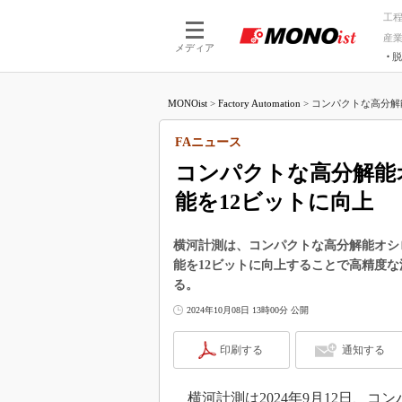
工
産
メディア
脱
つながる技術
AI×技術
MONOist
>
Factory Automation
>
コンパクトな高分解
つながる工場
AI×設備
つながるサービ
Physical
FAニュース
コンパクトな高分解能
能を12ビットに向上
横河計測は、コンパクトな高分解能オシロ
能を12ビットに向上することで高精度
る。
2024年10月08日 13時00分 公開
印刷する
通知する
横河計測は2024年9月12日、コン