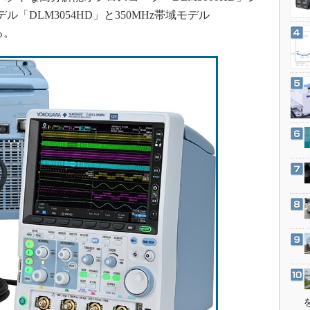
3Dプリンタ
産業オープンネット展
ル「DLM3054HD」と350MHz帯域モデル
デジタルツインとCAE
る。
S＆OP
インダストリー4.0
イノベーション
製造業ビッグデータ
メイドインジャパン
植物工場
知財マネジメント
海外生産
グローバル設計・開発
制御セキュリティ
新型コロナへの対応