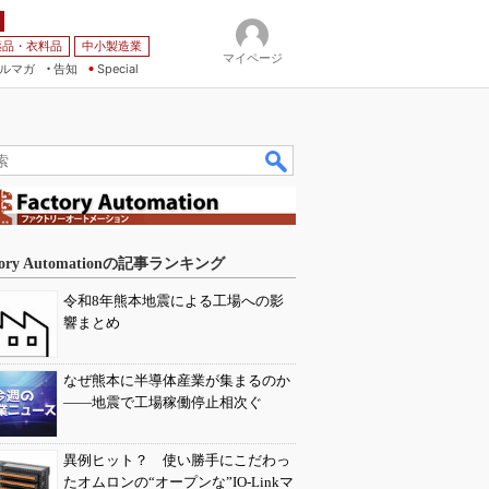
薬品・衣料品
中小製造業
マイページ
ルマガ
告知
Special
tory Automationの記事ランキング
令和8年熊本地震による工場への影
響まとめ
なぜ熊本に半導体産業が集まるのか
――地震で工場稼働停止相次ぐ
異例ヒット？ 使い勝手にこだわっ
たオムロンの“オープンな”IO-Linkマ