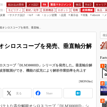
程別：
組み込み開発
メカ設計
製造マネジメント
物流
R＆D
キャリア
FA
業別：
モビリティ
素材／化学
医療機器
ロボット
電機
産業機械
食品・
炭素
サステナ設計
エッジ逆襲
品質
展示会
特集
メ
IoT
AI
ebook
伝承
組み込み開発
CEATEC
読者調査まとめ
編集後記
能オシロスコープを発売、垂直軸...
JIMTOF
保全
メカ設計
つながるクルマ
組込み/エッジ コンピューティング
ス
 AI
製造マネジメント
5G
展＆IoT/5Gソリューション展
VR／AR
FA
オシロスコープを発売、垂直軸分解
IIFES
モビリティ
フィールドサービス
国際ロボット展
素材／化学
FPGA
Fac
ジャパンモビリティショー
組み込み画像技術
スコープ「DLM3000HD」シリーズを発売した。垂直軸分解
TECHNO-FRONTIER
な波形観測ができ、機能の拡充により解析作業効率を向上す
組み込みモデリング
人テク展
Windows Embedded
[
MONOist
]
スマート工場EXPO
車載ソフト開発
EdgeTech+
見る
Share
ISO26262
日本ものづくりワールド
無償設計ツール
AUTOMOTIVE WORLD
パクトな高分解能オシロスコープ「DLM3000HD」シ