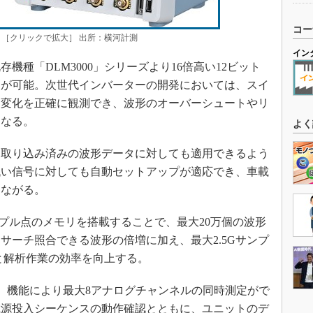
コー
D」［クリックで拡大］ 出所：横河計測
イン
種「DLM3000」シリーズより16倍高い12ビット
測が可能。次世代インバーターの開発においては、スイ
な変化を正確に観測でき、波形のオーバーシュートやリ
になる。
よく
取り込み済みの波形データに対しても適用できるよう
低い信号に対しても自動セットアップが適応でき、車載
つながる。
プル点のメモリを搭載することで、最大20万個の波形
サーチ照合できる波形の倍増に加え、最大2.5Gサンプ
と解析作業の効率を向上する。
c）機能により最大8アナログチャンネルの同時測定がで
電源投入シーケンスの動作確認とともに、ユニットのデ