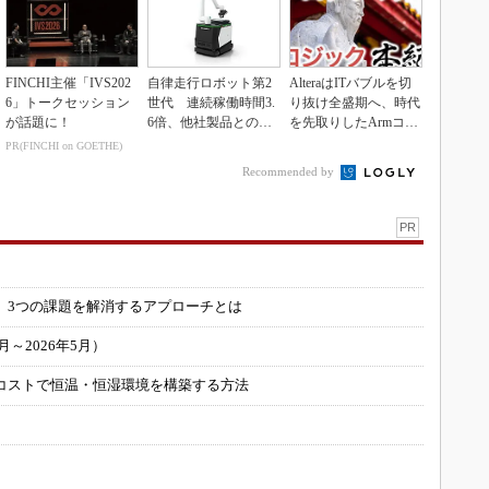
FINCHI主催「IVS202
自律走行ロボット第2
AlteraはITバブルを切
6」トークセッション
世代 連続稼働時間3.
り抜け全盛期へ、時代
が話題に！
6倍、他社製品との連
を先取りしたArmコア
携も可能
＋FPGA...
PR(FINCHI on GOETHE)
Recommended by
PR
」
 3つの課題を解消するアプローチとは
～2026年5月）
コストで恒温・恒湿環境を構築する方法