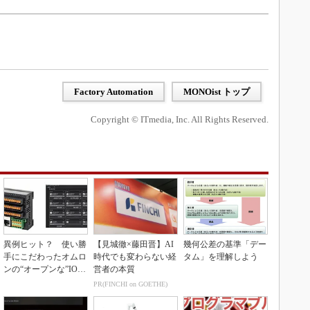
Factory Automation
MONOist トップ
Copyright © ITmedia, Inc. All Rights Reserved.
異例ヒット？ 使い勝
【見城徹×藤田晋】AI
幾何公差の基準「デー
手にこだわったオムロ
時代でも変わらない経
タム」を理解しよう
ンの“オープンな”IO-L
営者の本質
inkマスター
PR(FINCHI on GOETHE)