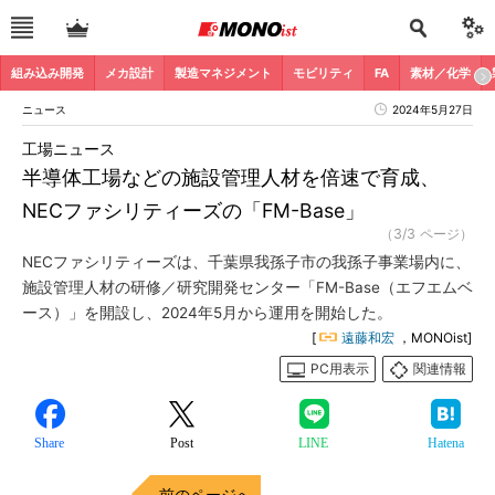
組み込み開発
メカ設計
製造マネジメント
モビリティ
FA
素材／化学
ニュース
2024年5月27日
工場ニュース
半導体工場などの施設管理人材を倍速で育成、
NECファシリティーズの「FM-Base」
（3/3 ページ）
NECファシリティーズは、千葉県我孫子市の我孫子事業場内に、
施設管理人材の研修／研究開発センター「FM-Base（エフエムベ
ース）」を開設し、2024年5月から運用を開始した。
[
遠藤和宏
，MONOist]
PC用表示
関連情報
Share
Post
LINE
Hatena
前のページへ