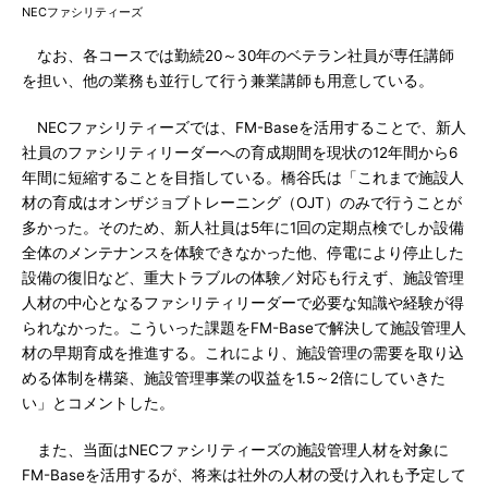
NECファシリティーズ
なお、各コースでは勤続20～30年のベテラン社員が専任講師
を担い、他の業務も並行して行う兼業講師も用意している。
NECファシリティーズでは、FM-Baseを活用することで、新人
社員のファシリティリーダーへの育成期間を現状の12年間から6
年間に短縮することを目指している。橋谷氏は「これまで施設人
材の育成はオンザジョブトレーニング（OJT）のみで行うことが
多かった。そのため、新人社員は5年に1回の定期点検でしか設備
全体のメンテナンスを体験できなかった他、停電により停止した
設備の復旧など、重大トラブルの体験／対応も行えず、施設管理
人材の中心となるファシリティリーダーで必要な知識や経験が得
られなかった。こういった課題をFM-Baseで解決して施設管理人
材の早期育成を推進する。これにより、施設管理の需要を取り込
める体制を構築、施設管理事業の収益を1.5～2倍にしていきた
い」とコメントした。
また、当面はNECファシリティーズの施設管理人材を対象に
FM-Baseを活用するが、将来は社外の人材の受け入れも予定して