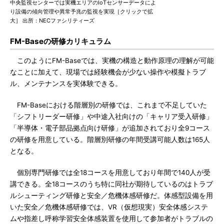
中央監視センターでは実機エリアのIoTセンサーデータによ
り設備の傾向管理や異常予兆の監視を実現［クリックで拡
大］ 出所：NECファシリティーズ
FM-Baseの研修カリキュラム
このようにFM-Baseでは、実機の構造と動作原理の理解が可能
なことに加えて、現場では経験機会が少ない操作や模擬トラブ
ル、メンテナンスを実体験できる。
FM-Baseにおける階層別の研修では、これまで不足していた
「シフトリーダー研修」や中途入社向けの「キャリア受入研修」
「半導体・電子部品拠点向け研修」が追加されており全9コース
の研修を用意している。階層別研修の年間受講可能人数は165人
となる。
個別専門研修では全18コースを用意しており年間で140人が受
講できる。全18コースのうち特に同社が期待しているのはトラブ
ルシューティング研修と安全／危機体感研修だ。体感型設備を用
いた安全／危機体感研修では、VR（仮想現実）安全体感システ
ムや指差し呼称学習安全体感装置を使用して参加者がトラブルの