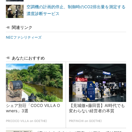
空調機の計画的停止、制御時のCO2排出量を測定する
濃度診断サービス
関連リンク
NECファシリティーズ
あなたにおすすめ
シェア別荘「COCO VILLA O
【見城徹×藤田晋】AI時代でも
wners」3選
変わらない経営者の本質
PR(COCO VILLA on GOETHE)
PR(FINCHI on GOETHE)