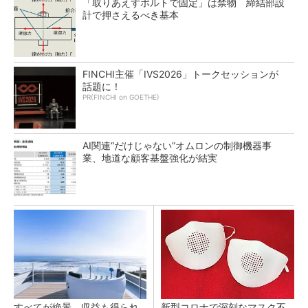
「取りあえずボルトで固定」は禁物 締結部設
計で押さえるべき基本
FINCHI主催「IVS2026」トークセッションが
話題に！
PR(FINCHI on GOETHE)
AI関連“だけじゃない”オムロンの制御機器事
業、地道な顧客基盤強化が結実
すべてが絶景、収益も得られ
新型コロナで深刻なマスク不