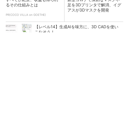
るその仕組みとは
足を3Dプリンタで解消、イグ
アスが3Dマスクを開発
PR(COCO VILLA on GOETHE)
【レベル14】生成AIを味方に、3D CADを使い
こなそう！
令和8年熊本地震による工場への影響まとめ
狭小な駐車場に、シャープがポールカメラ式製
品発表 市場シェア10％目指す