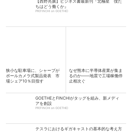
【西野亮廣】ビジネス書最新刊『北極星 僕た
ちはどう働くか』
PR(FINCHI on GOETHE)
狭小な駐車場に、シャープが
なぜ熊本に半導体産業が集ま
ポールカメラ式製品発表 市
るのか――地震で工場稼働停
場シェア10％目指す
止相次ぐ
GOETHEとFINCHIがタッグを組み、新メディ
アを創設
PR(FINCHI on GOETHE)
テスラにおけるギガキャストの基本的な考え方