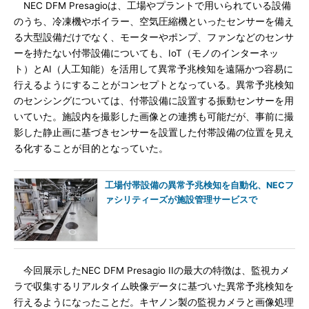
NEC DFM Presagioは、工場やプラントで用いられている設備
のうち、冷凍機やボイラー、空気圧縮機といったセンサーを備え
る大型設備だけでなく、モーターやポンプ、ファンなどのセンサ
ーを持たない付帯設備についても、IoT（モノのインターネッ
ト）とAI（人工知能）を活用して異常予兆検知を遠隔かつ容易に
行えるようにすることがコンセプトとなっている。異常予兆検知
のセンシングについては、付帯設備に設置する振動センサーを用
いていた。施設内を撮影した画像との連携も可能だが、事前に撮
影した静止画に基づきセンサーを設置した付帯設備の位置を見え
る化することが目的となっていた。
工場付帯設備の異常予兆検知を自動化、NECフ
ァシリティーズが施設管理サービスで
今回展示したNEC DFM Presagio IIの最大の特徴は、監視カメ
ラで収集するリアルタイム映像データに基づいた異常予兆検知を
行えるようになったことだ。キヤノン製の監視カメラと画像処理