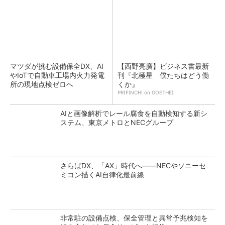
マツダが挑む設備保全DX、AI
【西野亮廣】ビジネス書最新
やIoTで自動車工場内火力発電
刊『北極星 僕たちはどう働
所の現地点検ゼロへ
くか』
PR(FINCHI on GOETHE)
AIと画像解析でレール腐食を自動検知する新シ
ステム、東京メトロとNECグループ
さらばDX、「AX」時代へ――NECやソニーセ
ミコン描くAI自律化最前線
非常駐の設備点検、保全管理と異常予兆検知を