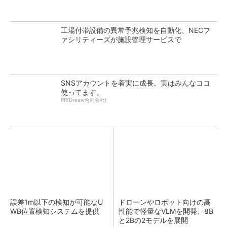
工場付帯設備の異常予兆検知を自動化、NECフ
ァシリティーズが施設管理サービスで
SNSアカウントを着実に成長。実はみんなココ
使ってます。
PR(Dreaw合同会社)
誤差1m以下の検知が可能なU
ドローンやロボット向けの高
WB位置検知システムを提供
性能で軽量なVLMを開発、8B
と2Bの2モデルを展開