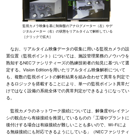
監視カメラ映像を基に制御盤のアナログメーター（左）やデ
ジタルメーター（右）の状態をリアルタイムで解析している
［クリックで拡大］
なお、リアルタイム映像データの収集に用いる監視カメラの設
置位置（監視ポイント）については、施設管理業務のノウハウを
熟知するNECファシリティーズの熟練技術者の知見に基づいて選
定する。Vision Editionを用いたリアルタイム映像解析について
も、複数の監視ポイントの解析結果を組み合わせて異常を判定で
きるロジックを搭載することにより、単一の監視ポイント異常だ
けではなく設備の系統全体での異常判定ができるようになってい
る。
監視カメラのネットワーク接続については、解像度やレイテン
シの観点から有線接続を推奨しているものの「工場やプラントに
後付けする場合は有線接続が難しいことも多いので、Wi-Fiによ
る無線接続にも対応できるようにしている」（NECファシリティ