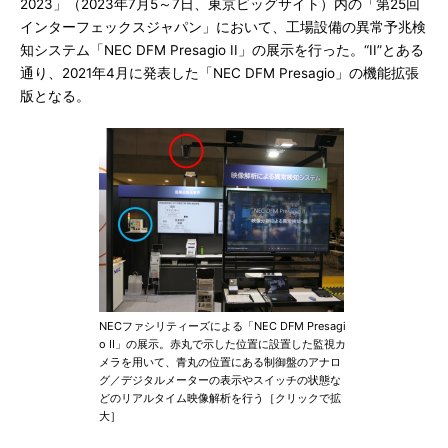
2023」（2023年7月5～7日、東京ビッグサイト）内の「第25回
インターフェックスジャパン」において、工場設備の異常予兆検
知システム「NEC DFM Presagio II」の展示を行った。“II”とある
通り、2021年4月に発表した「NEC DFM Presagio」の機能拡張
版となる。
NECファシリティーズによる「NEC DFM Presagi
o II」の展示。赤丸で示した位置に設置した監視カ
メラを用いて、青丸の位置にある制御盤のアナロ
グ／デジタルメーターの表示やスイッチの状態な
どのリアルタイム映像解析を行う［クリックで拡
大］