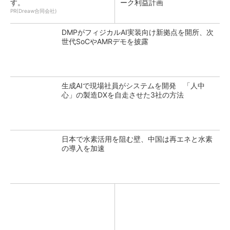
す。
ーク利益計画
PR(Dreaw合同会社)
DMPがフィジカルAI実装向け新拠点を開所、次
世代SoCやAMRデモを披露
生成AIで現場社員がシステムを開発 「人中
心」の製造DXを自走させた3社の方法
日本で水素活用を阻む壁、中国は再エネと水素
の導入を加速