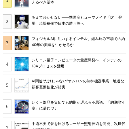
えるべき基本
あえて歩かせない――準国産ヒューマノイド「D1」登
場、現場稼働で日本の勝ち筋へ
フィジカルAIに注力するインテル、組み込み市場での約
40年の実績を生かせるか
シリコン量子コンピュータの量産開発へ、インテルの
18Aプロセスを活用
AI関連“だけじゃない”オムロンの制御機器事業、地道な
顧客基盤強化が結実
いくら部品を集めても納期が遅れる不思議、「納期順守
率」に潜むワナ
手術不要で音を届けるレーザー照射技術を開発、次世代