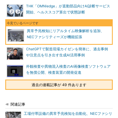
THK「OMNIedge」が直動部品向けAI診断サービス
開始、ヘルススコア算出で状態診断
異常予兆検知にリアルタイム映像解析を追加、
NECファシリティーズが機能拡張
ChatGPTで製造現場カイゼンを簡単に、過去事例
や注意点を引き出す生成AI活用事例
外観検査や異物混入検査のAI画像検査ソフトウェア
を無償公開、検査装置の開発促進
過去の連載記事が 49 件あります
関連記事
工場付帯設備の異常予兆検知を自動化、NECファシリ