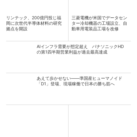
リンテック、200億円投じ福
三菱電機が米国でデータセン
岡に次世代半導体材料の研究
ター冷却機器の工場設立、自
拠点を開設
動車用電装品工場を改修
AIインフラ需要が想定超え パナソニックHD
の第1四半期営業利益が過去最高達成
あえて歩かせない――準国産ヒューマノイド
「D1」登場、現場稼働で日本の勝ち筋へ