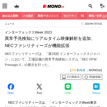
組み込み開発
メカ設計
製造マネジメント
モビリティ
FA
素材／化学
ニュース
2023年7月14日
インターフェックスWeek 2023
異常予兆検知にリアルタイム映像解析を追加、
NECファシリティーズが機能拡張
NECファシリティーズは、「第25回 インターフェックスジャパ
ン」において、工場設備の異常予兆検知システム「NEC DFM
Presagio II」の展示を行った。
[
朴尚洙
，MONOist]
PC用表示
関連情報
Share
Post
LINE
Hatena
NECファシリティーズは、「インターフェックスWeek東京