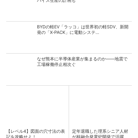
バイス生産の計画も
BYDの軽EV「ラッコ」は世界初の軽SDV、新開
発の「X-PACK」に電動システ...
なぜ熊本に半導体産業が集まるのか――地震で
工場稼働停止相次ぐ
【レベル4】図面の穴寸法の表
定年退職した理系シニア人材
記を攻略せよ！
が核融合発電炉開発で活躍、