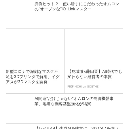
異例ヒット？ 使い勝手にこだわったオムロン
の“オープンな”IO-Linkマスター
新型コロナで深刻なマスク不
【見城徹×藤田晋】AI時代でも
足を3Dプリンタで解消、イグ
変わらない経営者の本質
アスが3Dマスクを開発
PR(FINCHI on GOETHE)
AI関連“だけじゃない”オムロンの制御機器事
業、地道な顧客基盤強化が結実
【レベル14】生成AIを味方に、3D CADを使い