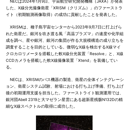
NECは2024年1月9日、宇宙航空研究開発機構（JAXA）が発表
した、X線分光撮像衛星「XRISM（クリズム）」のファーストラ
イト（初期観測画像取得）の成功に貢献したことを発表した。
XRISMは、種子島宇宙センターから2023年9月7日に打上げら
れた衛星だ。銀河を吹き渡る風「高温プラズマ」の速度や化学組
成を調べ、星や銀河、銀河の集団が作る大規模構造の成り立ちを
調査することを目的としている。微弱なX線を検出するX線マイ
クロカロリメータを搭載した軟X線分光装置「Resolve」と、X線
CCDカメラを搭載した軟X線撮像装置「Xtend」を装備してい
る。
NECは、XRISMのバス機器の製造、衛星の全体インテグレーシ
ョン、衛星システム試験、射場における打ち上げ準備、打ち上げ
後の初期運用支援を担当した。ファーストライト観測運用では、
銀河団Abell 2319と大マゼラン星雲にある超新星残骸N132Dの精
細なX線スペクトルの取得に成功した。