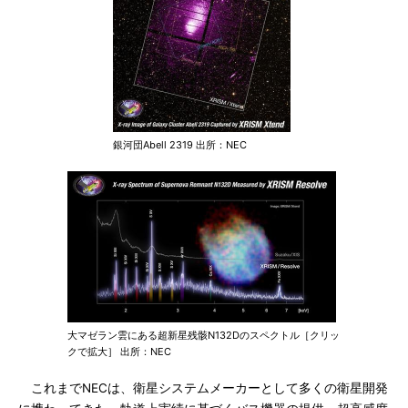
銀河団Abell 2319 出所：NEC
大マゼラン雲にある超新星残骸N132Dのスペクトル［クリッ
クで拡大］ 出所：NEC
これまでNECは、衛星システムメーカーとして多くの衛星開発