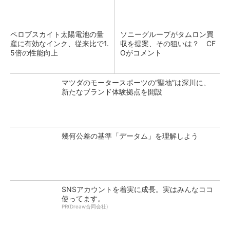
ペロブスカイト太陽電池の量
ソニーグループがタムロン買
産に有効なインク、従来比で1.
収を提案、その狙いは？ CF
5倍の性能向上
Oがコメント
マツダのモータースポーツの“聖地”は深川に、
新たなブランド体験拠点を開設
幾何公差の基準「データム」を理解しよう
SNSアカウントを着実に成長。実はみんなココ
使ってます。
PR(Dreaw合同会社)