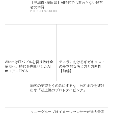
【見城徹×藤田晋】AI時代でも変わらない経営
者の本質
PR(FINCHI on GOETHE)
AlteraはITバブルを切り抜け全
テスラにおけるギガキャスト
盛期へ、時代を先取りしたAr
の基本的な考え方と方向性
mコア＋FPGA...
【前編】
顧客の要望をうのみにするな 分析まひを抜け
出す「超上流のプロトタイピング」
ソニーグループはイメージセンサーが過去最高