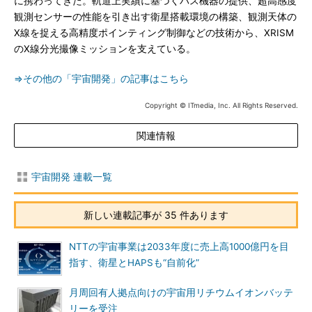
に携わってきた。軌道上実績に基づくバス機器の提供、超高感度
観測センサーの性能を引き出す衛星搭載環境の構築、観測天体の
X線を捉える高精度ポインティング制御などの技術から、XRISM
のX線分光撮像ミッションを支えている。
⇒その他の「宇宙開発」の記事はこちら
Copyright © ITmedia, Inc. All Rights Reserved.
関連情報
宇宙開発 連載一覧
新しい連載記事が 35 件あります
NTTの宇宙事業は2033年度に売上高1000億円を目
指す、衛星とHAPSも“自前化”
月周回有人拠点向けの宇宙用リチウムイオンバッテ
リーを受注