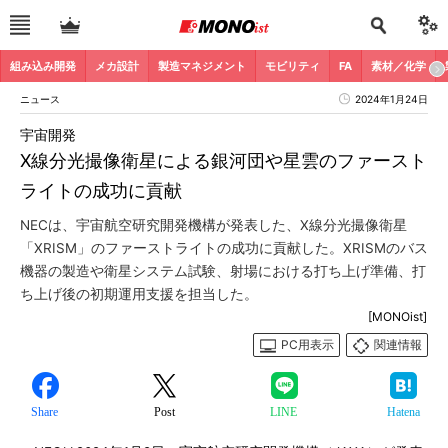
組み込み開発
メカ設計
製造マネジメント
モビリティ
FA
素材／化学
ニュース
2024年1月24日
宇宙開発
X線分光撮像衛星による銀河団や星雲のファースト
ライトの成功に貢献
NECは、宇宙航空研究開発機構が発表した、X線分光撮像衛星
「XRISM」のファーストライトの成功に貢献した。XRISMのバス
機器の製造や衛星システム試験、射場における打ち上げ準備、打
ち上げ後の初期運用支援を担当した。
[MONOist]
PC用表示
関連情報
Share
Post
LINE
Hatena