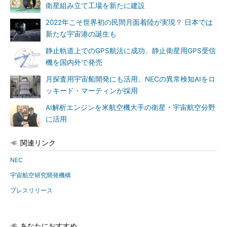
衛星組み立て工場を新たに建設
2022年こそ世界初の民間月面着陸が実現？ 日本では
新たな宇宙港の誕生も
静止軌道上でのGPS航法に成功、静止衛星用GPS受信
機を国内外で発売
月探査用宇宙船開発にも活用、NECの異常検知AIをロ
ッキード・マーティンが採用
AI解析エンジンを米航空機大手の衛星・宇宙航空分野
に活用
関連リンク
NEC
宇宙航空研究開発機構
プレスリリース
あなたにおすすめ