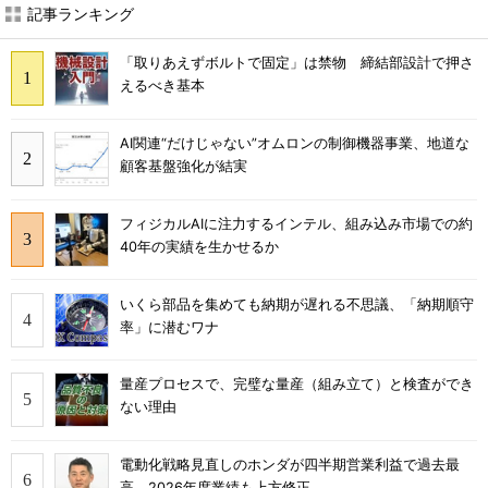
記事ランキング
「取りあえずボルトで固定」は禁物 締結部設計で押さ
えるべき基本
AI関連“だけじゃない”オムロンの制御機器事業、地道な
顧客基盤強化が結実
フィジカルAIに注力するインテル、組み込み市場での約
40年の実績を生かせるか
いくら部品を集めても納期が遅れる不思議、「納期順守
率」に潜むワナ
量産プロセスで、完璧な量産（組み立て）と検査ができ
ない理由
電動化戦略見直しのホンダが四半期営業利益で過去最
高、2026年度業績も上方修正