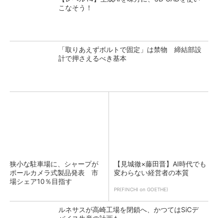
こなそう！
「取りあえずボルトで固定」は禁物 締結部設
計で押さえるべき基本
狭小な駐車場に、シャープが
【見城徹×藤田晋】AI時代でも
ポールカメラ式製品発表 市
変わらない経営者の本質
場シェア10％目指す
PR(FINCHI on GOETHE)
ルネサスが高崎工場を閉鎖へ、かつてはSiCデ