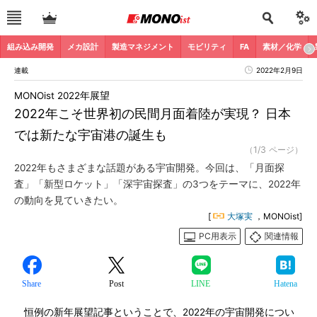
組み込み開発
メカ設計
製造マネジメント
モビリティ
FA
素材／化学
連載
2022年2月9日
MONOist 2022年展望
2022年こそ世界初の民間月面着陸が実現？ 日本
では新たな宇宙港の誕生も
（1/3 ページ）
2022年もさまざまな話題がある宇宙開発。今回は、「月面探
査」「新型ロケット」「深宇宙探査」の3つをテーマに、2022年
の動向を見ていきたい。
[
大塚実
，MONOist]
PC用表示
関連情報
Share
Post
LINE
Hatena
恒例の新年展望記事ということで、2022年の宇宙開発につい