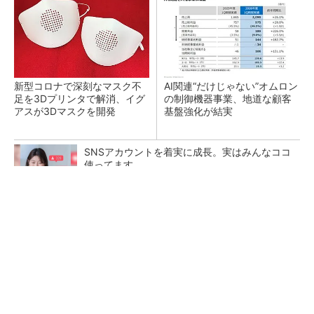
新型コロナで深刻なマスク不
AI関連“だけじゃない”オムロン
足を3Dプリンタで解消、イグ
の制御機器事業、地道な顧客
アスが3Dマスクを開発
基盤強化が結実
SNSアカウントを着実に成長。実はみんなココ
使ってます。
PR(Dreaw合同会社)
【レベル14】生成AIを味方に、3D CADを使い
こなそう！
「取りあえずボルトで固定」は禁物 締結部設
計で押さえるべき基本