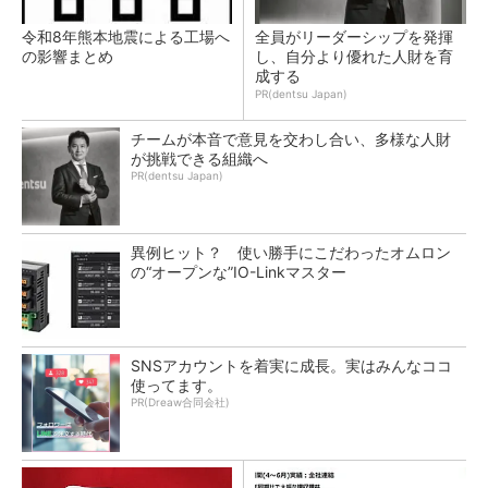
令和8年熊本地震による工場へ
全員がリーダーシップを発揮
の影響まとめ
し、自分より優れた人財を育
成する
PR(dentsu Japan)
チームが本音で意見を交わし合い、多様な人財
が挑戦できる組織へ
PR(dentsu Japan)
異例ヒット？ 使い勝手にこだわったオムロン
の“オープンな”IO-Linkマスター
SNSアカウントを着実に成長。実はみんなココ
使ってます。
PR(Dreaw合同会社)