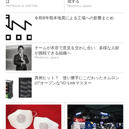
は
成する
PR(FINCHI on GOETHE)
PR(dentsu Japan)
令和8年熊本地震による工場への影響まとめ
チームが本音で意見を交わし合い、多様な人財
が挑戦できる組織へ
PR(dentsu Japan)
異例ヒット？ 使い勝手にこだわったオムロン
の“オープンな”IO-Linkマスター