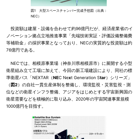
図1 大型スペースチャンバー完成予想図（出典：
NEC）
投資額は建屋・設備を合わせて約96億円だが、経済産業省のイ
ノベーション拠点立地推進事業「先端技術実証・評価設備整備費
等補助金」の採択事業となっており、NECの実質的な投資額は約
76億円である。
NECでは、相模原事業場（神奈川県相模原市）に展開する小型
衛星組み立て工場に加えて、今回の新工場建設により、同社の標
準衛星バス「NEXTAR（
NE
C Ne
x
t Generation S
tar
）シリーズ」
（
図2
）の自社一貫生産体制を整備し、環境監視・災害監視・測
位などの衛星インフラ整備、アジアをはじめとする宇宙新興国の
衛星需要などを積極的に取り込み、2020年の宇宙関連事業規模
1000億円を目指す。