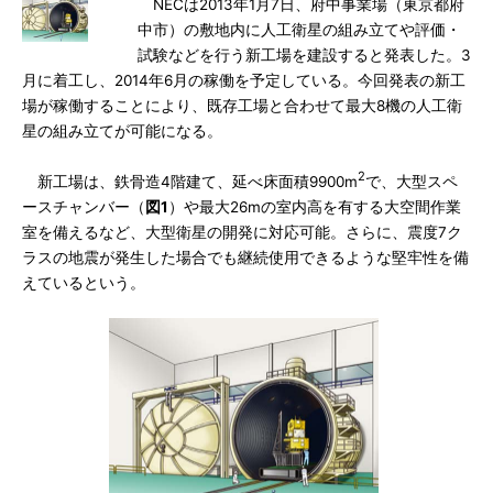
NECは2013年1月7日、府中事業場（東京都府
中市）の敷地内に人工衛星の組み立てや評価・
試験などを行う新工場を建設すると発表した。3
月に着工し、2014年6月の稼働を予定している。今回発表の新工
場が稼働することにより、既存工場と合わせて最大8機の人工衛
星の組み立てが可能になる。
2
新工場は、鉄骨造4階建て、延べ床面積9900m
で、大型スペ
ースチャンバー（
図1
）や最大26mの室内高を有する大空間作業
室を備えるなど、大型衛星の開発に対応可能。さらに、震度7ク
ラスの地震が発生した場合でも継続使用できるような堅牢性を備
えているという。