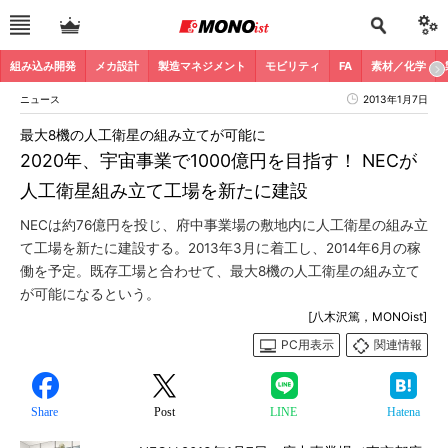
組み込み開発
メカ設計
製造マネジメント
モビリティ
FA
素材／化学
ニュース
2013年1月7日
最大8機の人工衛星の組み立てが可能に
2020年、宇宙事業で1000億円を目指す！ NECが
人工衛星組み立て工場を新たに建設
NECは約76億円を投じ、府中事業場の敷地内に人工衛星の組み立
て工場を新たに建設する。2013年3月に着工し、2014年6月の稼
働を予定。既存工場と合わせて、最大8機の人工衛星の組み立て
が可能になるという。
[八木沢篤，MONOist]
PC用表示
関連情報
Share
Post
LINE
Hatena