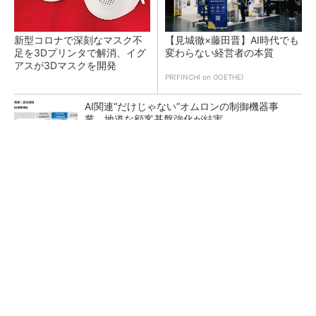
新型コロナで深刻なマスク不
【見城徹×藤田晋】AI時代でも
足を3Dプリンタで解消、イグ
変わらない経営者の本質
アスが3Dマスクを開発
PR(FINCHI on GOETHE)
AI関連“だけじゃない”オムロンの制御機器事
業、地道な顧客基盤強化が結実
【レベル14】生成AIを味方に、3D CADを使い
こなそう！
「取りあえずボルトで固定」は禁物 締結部設
計で押さえるべき基本