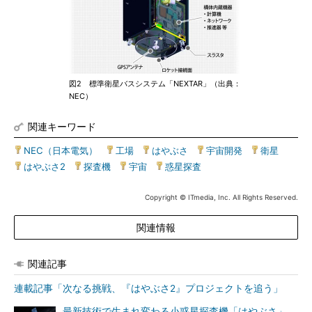
図2 標準衛星バスシステム「NEXTAR」（出典：
NEC）
関連キーワード
NEC（日本電気）
|
工場
|
はやぶさ
|
宇宙開発
|
衛星
|
はやぶさ2
|
探査機
|
宇宙
|
惑星探査
Copyright © ITmedia, Inc. All Rights Reserved.
関連情報
関連記事
連載記事「次なる挑戦、『はやぶさ2』プロジェクトを追う」
最新技術で生まれ変わる小惑星探査機「はやぶさ」