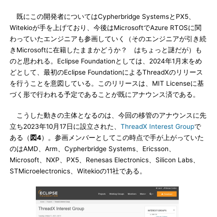
既にこの開発者についてはCypherbridge SystemsとPX5、
Witekioが手を上げており、今後はMicrosoftでAzure RTOSに関
わっていたエンジニアも参画していく（そのエンジニアが引き続
きMicrosoftに在籍したままかどうか？ はちょっと謎だが）も
のと思われる。Eclipse Foundationとしては、2024年1月末をめ
どとして、最初のEclipse FoundationによるThreadXのリリース
を行うことを意図している。このリリースは、MIT Licenseに基
づく形で行われる予定であることが既にアナウンス済である。
こうした動きの主体となるのは、今回の移管のアナウンスに先
立ち2023年10月17日に設立された、
ThreadX Interest Group
で
ある（
図4
）。参画メンバーとしてこの時点で手が上がっていた
のはAMD、Arm、Cypherbridge Systems、Ericsson、
Microsoft、NXP、PX5、Renesas Electronics、Silicon Labs、
STMicroelectronics、Witekioの11社である。