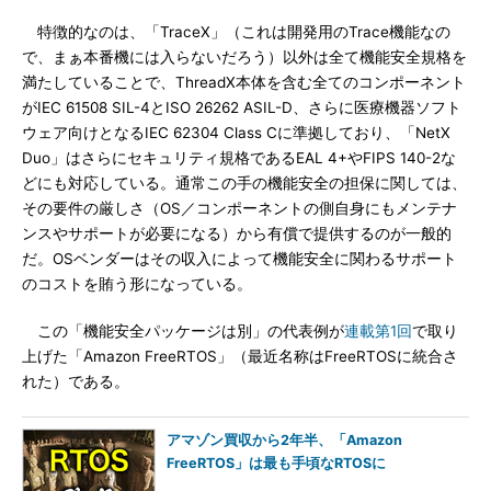
特徴的なのは、「TraceX」（これは開発用のTrace機能なの
で、まぁ本番機には入らないだろう）以外は全て機能安全規格を
満たしていることで、ThreadX本体を含む全てのコンポーネント
がIEC 61508 SIL-4とISO 26262 ASIL-D、さらに医療機器ソフト
ウェア向けとなるIEC 62304 Class Cに準拠しており、「NetX
Duo」はさらにセキュリティ規格であるEAL 4+やFIPS 140-2な
どにも対応している。通常この手の機能安全の担保に関しては、
その要件の厳しさ（OS／コンポーネントの側自身にもメンテナ
ンスやサポートが必要になる）から有償で提供するのが一般的
だ。OSベンダーはその収入によって機能安全に関わるサポート
のコストを賄う形になっている。
この「機能安全パッケージは別」の代表例が
連載第1回
で取り
上げた「Amazon FreeRTOS」（最近名称はFreeRTOSに統合さ
れた）である。
アマゾン買収から2年半、「Amazon
FreeRTOS」は最も手頃なRTOSに