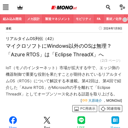
組み込み開発
メカ設計
製造マネジメント
モビリティ
FA
素材／化学
連載
2024年1月9日
リアルタイムOS列伝（42）
マイクロソフトにWindows以外のOSは無理？
「Azure RTOS」は「Eclipse ThreadX」へ
（2/3 ページ）
IoT（モノのインターネット）市場が拡大する中で、エッジ側の
機器制御で重要な役割を果たすことが期待されているリアルタイ
ムOS（RTOS）について解説する本連載。第42回は、第4回で紹
介した「Azure RTOS」がMicrosoftの手を離れて「Eclipse
ThreadX」としてオープンソース化される話題を取り上げる。
[
大原雄介
，MONOist]
PC用表示
関連情報
Share
Post
LINE
Hatena