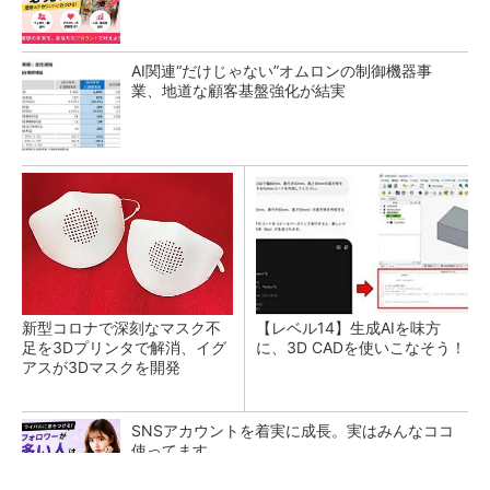
AI関連“だけじゃない”オムロンの制御機器事
業、地道な顧客基盤強化が結実
新型コロナで深刻なマスク不
【レベル14】生成AIを味方
足を3Dプリンタで解消、イグ
に、3D CADを使いこなそう！
アスが3Dマスクを開発
SNSアカウントを着実に成長。実はみんなココ
使ってます。
PR(Dreaw合同会社)