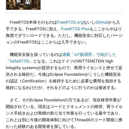
FreeRTOS本体そのものは
FreeRTOS.org
ないし
GitHub
から入
手できる。FreeRTOSに加え、
FreeRTOS-Plus
もここからやはり
無償でダウンロードできる。ただし、機能安全に対応したバージ
ョンのFreeRTOSはここからは入手できない。
機能安全版を扱っているのは
連載「IoT観測所」で紹介した
「
SafeRTOS
」となる。これはドイツのWITTENSTEIN high
integrity systemsが提供するもので、商用ライセンスと併せて提
供される格好だ。今後はEclipse Foundationがこうした機能安全
の認証（Certification）を維持するために必要な費用を負担する
格好になるわけだが、それをどのように行うのかは後述する。
さて、そのEclipse Foundationの方であるが、現在移管作業が
開始されている。現在はコードとドキュメントの移管、再ライセ
ンス手続きおよび商標の割り当て作業を行っている最中であり、
これとは別に今後の開発体制に向けてThreadXのコード開発に携
わった経験のある開発者を探している。