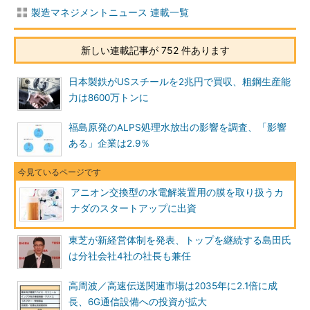
製造マネジメントニュース 連載一覧
新しい連載記事が 752 件あります
日本製鉄がUSスチールを2兆円で買収、粗鋼生産能
力は8600万トンに
福島原発のALPS処理水放出の影響を調査、「影響
ある」企業は2.9％
アニオン交換型の水電解装置用の膜を取り扱うカ
ナダのスタートアップに出資
東芝が新経営体制を発表、トップを継続する島田氏
は分社会社4社の社長も兼任
高周波／高速伝送関連市場は2035年に2.1倍に成
長、6G通信設備への投資が拡大