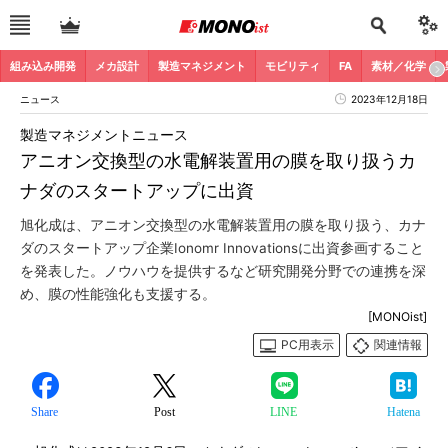
組み込み開発
メカ設計
製造マネジメント
モビリティ
FA
素材／化学
ニュース
2023年12月18日
製造マネジメントニュース
アニオン交換型の水電解装置用の膜を取り扱うカ
ナダのスタートアップに出資
旭化成は、アニオン交換型の水電解装置用の膜を取り扱う、カナ
ダのスタートアップ企業Ionomr Innovationsに出資参画すること
を発表した。ノウハウを提供するなど研究開発分野での連携を深
め、膜の性能強化も支援する。
[MONOist]
PC用表示
関連情報
Share
Post
LINE
Hatena