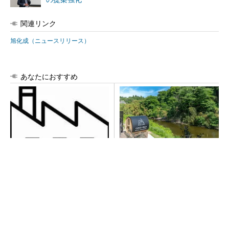
関連リンク
旭化成（ニュースリリース）
あなたにおすすめ
令和8年熊本地震による工場へ
シェア別荘「COCO VILLA O
の影響まとめ
wners」3選
PR(COCO VILLA on GOETHE)
異例ヒット？ 使い勝手にこだわったオムロン
の“オープンな”IO-Linkマスター