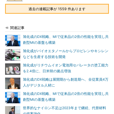
過去の連載記事が 1559 件あります
関連記事
旭化成のDX戦略、MIで従来品の2倍の性能を実現し共
創型MIの基盤も構築
旭化成がバイオエタノールからプロピレンやキシレン
などを生産する技術を開発
旭化成がリチウムイオン電池用セパレータの塗工能力
を2.4倍に、日米韓の拠点増強
旭化成のDX戦略は展開期から創造期へ、全従業員4万
人がデジタル人材に
旭化成のDX戦略、MIで従来品の2倍の性能を実現し共
創型MIの基盤も構築
世界的なナイロン不足は2023年まで継続、代替材料
の提案強化