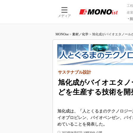
工
産
メディア
脱
つながる技術
AI×技術
MONOist
>
素材／化学
>
旭化成がバイオエタノールか
つながる工場
AI×設備
つながるサービ
Physical
サステナブル設計
旭化成がバイオエタノ
どを生産する技術を開
旭化成は、「人とくるまのテクノロジー展
イオプロピレン、バイオベンゼン、バイ
めていることを発表した。
2023年06月07日 10時30分 公開