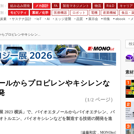
程別：
組み込み開発
メカ設計
製造マネジメント
物流
R＆D
キャリア
FA
業別：
モビリティ
素材／化学
医療機器
ロボット
電機
産業機械
食品・
炭素
サステナ設計
エッジ逆襲
品質
展示会
特集
メ
IoT
AI
ebook
伝承
組み込み開発
CEATEC
読者調査まとめ
編集後記
らプロピレンやキシレン...
JIMTOF
保全
メカ設計
つながるクルマ
組込み/エッジ コンピューティング
ス
 AI
製造マネジメント
5G
展＆IoT/5Gソリューション展
VR／AR
FA
IIFES
モビリティ
フィールドサービス
国際ロボット展
素材／化学
FPGA
素材
ジャパンモビリティショー
組み込み画像技術
ールからプロピレンやキシレンな
TECHNO-FRONTIER
組み込みモデリング
発
人テク展
（1/2 ページ）
Windows Embedded
スマート工場EXPO
車載ソフト開発
 2023 横浜」で、バイオエタノールからバイオエチレン、バ
EdgeTech+
ISO26262
オトルエン、バイオキシレンなどを製造する技術の開発を進
日本ものづくりワールド
無償設計ツール
AUTOMOTIVE WORLD
[
遠藤和宏
，
MONOist
]