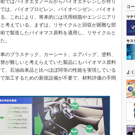
術ではバイオエタノールからバイオエチレンしか作り
コー
術では、バイオプロピレン、バイオベンゼン、バイオト
れる。これにより、将来的には汎用樹脂やエンジニアリ
マテ
ると考えている。まずは、リサイクルと回収が困難な部
技術で製造したバイオマス原料を適用し、リサイクルと
った。
サス
車のプラスチック、カーシート、エアバッグ、塗料、
代替が難しいと考えらえていた製品にもバイオマス原料
えて、石油由来品と比べほぼ同等の性能を実現している
よく
程で加工するための新規設備が不要で、材料評価の手間