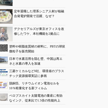
定年退職した理系シニア人材が核融
合発電炉開発で活躍、なぜ？
デクセリアルズが東京オフィスを改
修したワケ、本社機能を2拠点に
塗料や樹脂改質材の材料に、PBTの球状
微粒子を販売開始
日本で水素活用を阻む壁、中国は再エ
ネと水素の導入を加速
三菱ケミカルなど9社、環境省のプラス
チック資源循環実証に参画
脱銅箔、リチウムイオン電池セルを
10％軽量化する新フィルム
ペロブスカイト太陽電池の量産に有効
なインク、従来比で1.5倍の性能向上