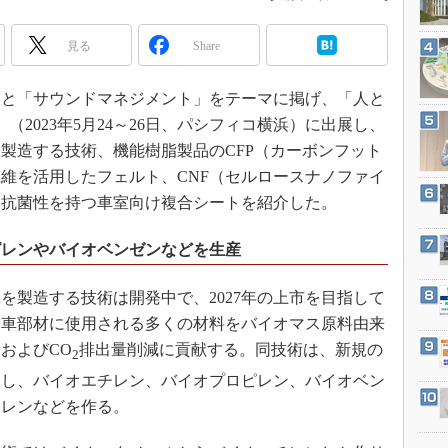
3Dプリンタ
産業オープンネット展
デジタルツインとCAE
見る
Share
S＆OP
と「サウンドマネジメント」をテーマに掲げ、「人と
インダストリー4.0
」（2023年5月24～26日、パシフィコ横浜）に出展し、
イノベーション
製造する技術、機能樹脂製品のCFP（カーボンフット
製造業ビッグデータ
維を活用したフェルト、CNF（セルロースナノファイ
メイドインジャパン
／抗菌性を持つ車室向け複合シートを紹介した。
植物工場
ピレンやバイオベンゼンなどを生産
知財マネジメント
海外生産
製造する技術は開発中で、2027年の上市を目指して
グローバル設計・開発
動車部材に使用される多くの材料をバイオマス原料由来
制御セキュリティ
およびCO
排出量削減に貢献する。同技術は、新規の
2
新型コロナへの対応
工し、バイオエチレン、バイオプロピレン、バイオベン
シレンなどを作る。