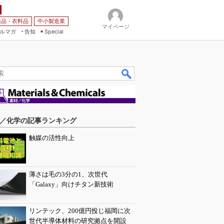
薬品・衣料品
中小製造業
マイページ
ルマガ
告知
Special
／化学の記事ランキング
触媒の活性向上
薄さは毛の3分の1、次世代
「Galaxy」向けチタン新技術
リンテック、200億円投じ福岡に次
世代半導体材料の研究拠点を開設