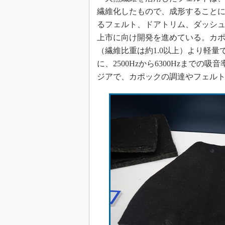
繊維化したもので、成形すること
るフェルト、ドアトリム、ダッシュ
上市に向け開発を進めている。カポ
（繊維比重は約1.0以上）より軽
に、2500Hzから6300Hzまで
ジアで、カポックの調達やフェル