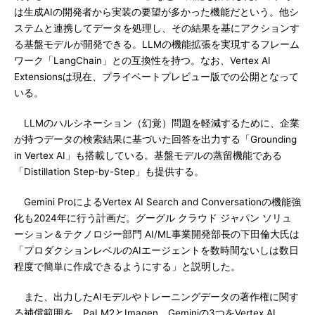
は生成AIの開発者から実装の要望が多かった機能だという。他シ
ステムと連携してデータを処理し、その結果を基にアクションす
る基盤モデルが開発できる。LLMの機能拡張を実現するフレーム
ワーク「LangChain」との互換性を持つ。なお、Vertex AI
Extensionsは現在、プライベートプレビュー版での公開となって
いる。
LLMのハルシネーション（幻覚）問題を軽減するために、企業
が持つデータの検索結果に基づいた回答を出力する「Grounding
in Vertex AI」も搭載している。基盤モデルの蒸留機能である
「Distillation Step-by-Step」も提供する。
Gemini ProによるVertex AI Search and Conversationの機能強
化も2024年に行う計画だ。グーグル クラウド ジャパン ソリュ
ーション＆テクノロジー部門 AI/ML事業開発部長の下田倫大氏は
「プロダクションレベルのAIエージェントを数時間ないしは数日
程度で簡単に作成できるようにする」と説明した。
また、出力したAIモデルやトレーニングデータの著作権に関す
る補償範囲を、PaLM2とImagen、Geminiの3つをVertex AI、