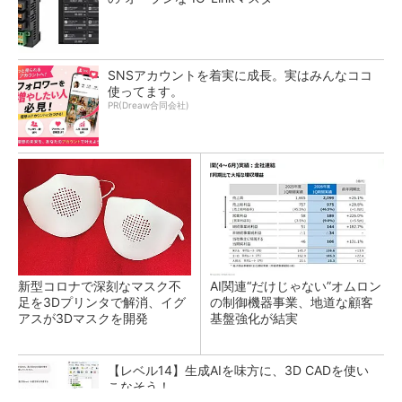
SNSアカウントを着実に成長。実はみんなココ
使ってます。
PR(Dreaw合同会社)
新型コロナで深刻なマスク不
AI関連“だけじゃない”オムロン
足を3Dプリンタで解消、イグ
の制御機器事業、地道な顧客
アスが3Dマスクを開発
基盤強化が結実
【レベル14】生成AIを味方に、3D CADを使い
こなそう！