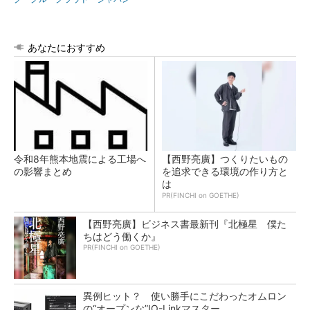
あなたにおすすめ
令和8年熊本地震による工場へ
【西野亮廣】つくりたいもの
の影響まとめ
を追求できる環境の作り方と
は
PR(FINCHI on GOETHE)
【西野亮廣】ビジネス書最新刊『北極星 僕た
ちはどう働くか』
PR(FINCHI on GOETHE)
異例ヒット？ 使い勝手にこだわったオムロン
の“オープンな”IO-Linkマスター