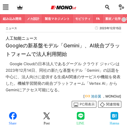
組み込み開発
メカ設計
製造マネジメント
モビリティ
FA
素材／化学
ニュース
2023年12月15日
人工知能ニュース
Googleの新基盤モデル「Gemini」、AI統合プラッ
トフォームで法人利用開始
Google Cloudの日本法人であるグーグル クラウド ジャパンは
2023年12月14日、同社の新たな基盤モデル「Gemini」の話題を
中心に、法人向けに提供する生成AI関連のサービスや機能を発表
した。機械学習開発の統合プラットフォーム「Vertex AI」から
Geminiにアクセス可能になる。
[
池谷翼
，MONOist]
PC用表示
関連情報
Share
Post
LINE
Hatena