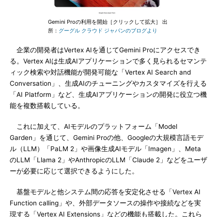
Gemini Proの利用を開始［クリックして拡大］ 出
所：
グーグル クラウド ジャパンのブログより
企業の開発者はVertex AIを通じてGemini Proにアクセスでき
る。Vertex AIは生成AIアプリケーションで多く見られるセマンテ
ィック検索や対話機能が開発可能な「Vertex AI Search and
Conversation」、生成AIのチューニングやカスタマイズを行える
「AI Platform」など、生成AIアプリケーションの開発に役立つ機
能を複数搭載している。
これに加えて、AIモデルのプラットフォーム「Model
Garden」を通じて、Gemini Proの他、Googleの大規模言語モデ
ル（LLM）「PaLM 2」や画像生成AIモデル「Imagen」、Meta
のLLM「Llama 2」やAnthropicのLLM「Claude 2」などをユーザ
ーが必要に応じて選択できるようにした。
基盤モデルと他システム間の応答を安定化させる「Vertex AI
Function calling」や、外部データソースの操作や接続などを実
現する「Vertex AI Extensions」などの機能も搭載した。これら