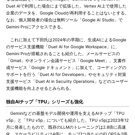
Duet AIで利用した場合にまで拡張した。Vertex AI上で使用した
企業のデータを、Google Cloudが再利用することはないとする。
なお、個人開発者の場合は無料ツール「Google AI Studio」で
Gemini Proにアクセスできる。
これに加えて下田氏は2024年の早期に、生成AIによるGoogle
のサービス支援機能「Duet AI for Google Workspace」に、
Gemini Proが搭載されることも紹介した。メールサービスの
「Gmail」やオンライン会議サービス「Google Meet」、文書作
成サービス「Google ドキュメント」に加えて、コーディングの
サポートを行う「Duet AI for Developers」やセキュリティ対策
支援サービス「Duet AI in Security Operations」などのユーザー
支援機能を向上させるとみられる。
独自AIチップ「TPU」シリーズも強化
Geminiなどの基盤モデル開発や運用を支えるAIチップ「TPU
v5p」と「TPU v5p」についても紹介した。TPU v5pは2023年12
月に発表したもので、既存のLLMのトレーニングは2.8倍に高速
化、スケーラビリティは4倍に、チップ1つ当たりのFLOPSを2倍