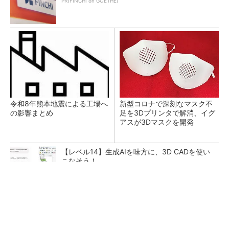
PR(FINCHI on GOETHE)
令和8年熊本地震による工場へ
新型コロナで深刻なマスク不
の影響まとめ
足を3Dプリンタで解消、イグ
アスが3Dマスクを開発
【レベル14】生成AIを味方に、3D CADを使い
こなそう！
【西野亮廣】ビジネス書最新刊『北極星 僕た
ちはどう働くか』
PR(FINCHI on GOETHE)