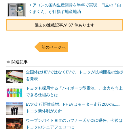
エアコンの国内生産回帰を半年で実現、日立の「白
くまくん」が目指す地産地消
過去の連載記事が 37 件あります
前のページへ
関連記事
全固体はHEVではなくEVで、トヨタが技術開発の進捗
を発表
トヨタも採用する「バイポーラ型電池」、出力を向上
できる仕組みとは
EVの走行距離倍増、PHEVはモーター走行200km……
トヨタ新体制が方針
ウーブンバイトヨタのカフナー氏がCEO退任、今後は
トヨタのシニアフェローに