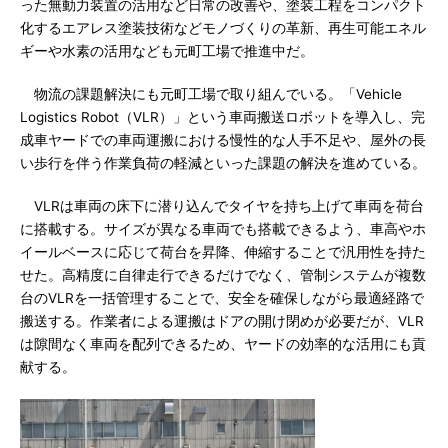
った無動力装置の活用など日常の改善や、塗装工程をコンパクト
化するエアレス塗装技術などモノづくりの革新、再生可能エネル
ギーや水素の活用なども元町工場で推進中だ。
物流の課題解決にも元町工場で取り組んでいる。「Vehicle
Logistics Robot（VLR）」という車両搬送ロボットを導入し、完
成車ヤードでの車両運搬における慢性的な人手不足や、屋外の長
い歩行を伴う作業負荷の軽減といった課題の解決を進めている。
VLRは車両の床下に潜り込んでタイヤを持ち上げて車両を荷台
に搭載する。サイズが異なる車両でも搭載できるよう、車高やホ
イールベースに応じて荷台を昇降、伸縮することで汎用性を持た
せた。高精度に自律走行できるだけでなく、管制システムが複数
台のVLRを一括管理することで、安全を確保しながら最適経路で
搬送する。作業者による運搬はドアの開け閉めが必要だが、VLR
は隙間なく車両を配列できるため、ヤードの効率的な活用にも貢
献する。