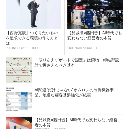
【西野亮廣】つくりたいもの
【見城徹×藤田晋】AI時代でも
を追求できる環境の作り方と
変わらない経営者の本質
は
PR(FINCHI on GOETHE)
PR(FINCHI on GOETHE)
「取りあえずボルトで固定」は禁物 締結部設
計で押さえるべき基本
AI関連“だけじゃない”オムロンの制御機器事
業、地道な顧客基盤強化が結実
【見城徹×藤田晋】AI時代でも変わらない経営
者の本質