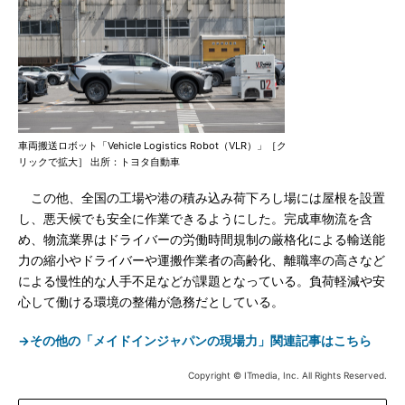
車両搬送ロボット「Vehicle Logistics Robot（VLR）」［ク
リックで拡大］ 出所：トヨタ自動車
この他、全国の工場や港の積み込み荷下ろし場には屋根を設置
し、悪天候でも安全に作業できるようにした。完成車物流を含
め、物流業界はドライバーの労働時間規制の厳格化による輸送能
力の縮小やドライバーや運搬作業者の高齢化、離職率の高さなど
による慢性的な人手不足などが課題となっている。負荷軽減や安
心して働ける環境の整備が急務だとしている。
→その他の「メイドインジャパンの現場力」関連記事はこちら
Copyright © ITmedia, Inc. All Rights Reserved.