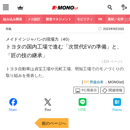
組み込み開発
メカ設計
製造マネジメント
モビリティ
FA
素材／化学
特集
2023年9月20日
メイドインジャパンの現場力（40）
トヨタの国内工場で進む「次世代EVの準備」と、
「匠の技の継承」
（3/3 ページ）
トヨタ自動車は貞宝工場や元町工場、明知工場でのモノづくりの
取り組みを発表した。
[
齊藤由希
，MONOist]
PC用表示
関連情報
Share
Post
LINE
Hatena
前のページへ