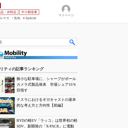
薬品・衣料品
中小製造業
マイページ
ルマガ
告知
Special
リティの記事ランキング
狭小な駐車場に、シャープがポール
カメラ式製品発表 市場シェア10％
目指す
テスラにおけるギガキャストの基本
的な考え方と方向性【前編】
BYDの軽EV「ラッコ」は世界初の軽
SDV、新開発の「X-PACK」に電動