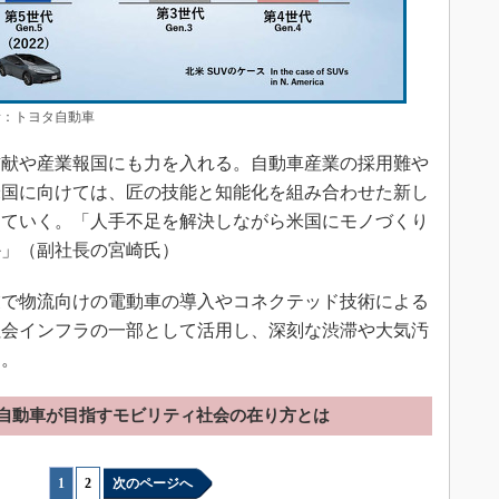
所：トヨタ自動車
献や産業報国にも力を入れる。自動車産業の採用難や
米国に向けては、匠の技能と知能化を組み合わせた新し
していく。「人手不足を解決しながら米国にモノづくり
か」（副社長の宮崎氏）
で物流向けの電動車の導入やコネクテッド技術による
社会インフラの一部として活用し、深刻な渋滞や大気汚
る。
自動車が目指すモビリティ社会の在り方とは
1
|
2
次のページへ