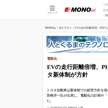
工
産
メディア
脱
つながる技術
AI×技術
MONOist
>
モビリティ
>
EVの走行距離倍増、PHEVは
つながる工場
AI×設備
つながるサービ
Physical
電動化
EVの走行距離倍増、PH
タ新体制が方針
トヨタ自動車は新体制での経営方針を発
宮崎洋一氏が出席し、電動化の計画や「
た。
2023年04月10日 06時00分 公開