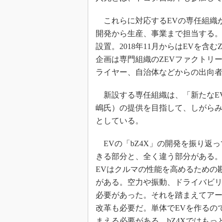
これらに対応するEVの専任組織が
開発から生産、事業まで担当する。ト
設置。2018年11月からはEVを
企画は専門組織のZEVファクトリ
ライヤー、自治体などからの出向者
新設する専任組織は、「新たなE
嶋氏）の提供を目指して、しがら
としている。
EVの「bZ4X」の開発を振り返
きる部分と、全く違う部分がある
EVはクルマの性能を高めるための
がある。空力や振動、ドライバビ
必要があった。それを踏まえてア
改革も必要だ。単体でEVを作るの
まえる必要がある。bZ4Xではも