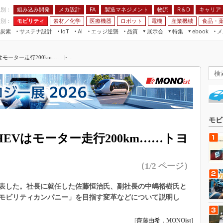
程別：
組み込み開発
メカ設計
製造マネジメント
物流
R＆D
キャリア
FA
業別：
モビリティ
素材／化学
医療機器
ロボット
電機
産業機械
食品・
炭素
サステナ設計
エッジ逆襲
品質
展示会
特集
メ
IoT
AI
ebook
伝承
組み込み開発
CEATEC
読者調査まとめ
編集後記
モーター走行200km……ト...
JIMTOF
保全
メカ設計
つながるクルマ
組込み/エッジ コンピューティング
ス
 AI
製造マネジメント
5G
展＆IoT/5Gソリューション展
VR／AR
FA
IIFES
モビリティ
フィールドサービス
国際ロボット展
素材／化学
FPGA
モビ
ジャパンモビリティショー
組み込み画像技術
EVはモーター走行200km……トヨ
TECHNO-FRONTIER
組み込みモデリング
人テク展
（1/2 ページ）
Windows Embedded
スマート工場EXPO
車載ソフト開発
表した。社長に就任した佐藤恒治氏、副社長の中嶋裕樹氏と
EdgeTech+
ISO26262
モビリティカンパニー」を目指す変革などについて説明し
日本ものづくりワールド
無償設計ツール
AUTOMOTIVE WORLD
[
齊藤由希
，
MONOist
]