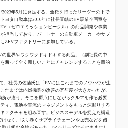
2023年5月に発足する。全権を持ったリーダーの下で
ヨタ自動車は2016年に社長直轄のEV事業企画室を
含むZEV（ゼロエミッションビークル）の商品開発や事業
ーが担当しており、パートナーの自動車メーカーやサプ
もZEVファクトリーに参加している。
Vの世界やワクワクドキドキする商品」（副社長の中
みを断って全く新しいことにチャレンジすることを目的
って、社長の佐藤氏は「EVにはこれまでのノウハウが生
。これまでは内燃機関の改善の寄与度が大きかったが、
勘所が違う。そこを原点にしながらクルマを作る必要
リティ、電池や電流のマネジメントをもっと深掘りする
ーキテクチャを組み直す。ビジネスモデルを捉えた構造
ではなく、取り巻くサプライチェーンや販売などを踏
っと取り組む余地があった。bZシリーズはそのままにし