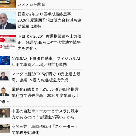
システムを統合
日産が2年ぶり四半期最終黒字、
2026年度通期予想は販売台数減も連
結業績は維持
トヨタが2026年度通期業績を上方修
正、好調なHEVは次世代電池で競争
力を強化へ
NVIDIAとトヨタ自動車、フィジカルAI
活用で車両／工場／都市を連携
マツダは新型CX-5好調で1Q売上過去最
高、協業EV投入も通期達成予想
電動化戦略見直しのホンダが四半期営
業利益で過去最高、2026年度業績も上
方修正
中国の自動車メーカーとテスラに競争
力があるのは「合理性が高い」から
商船三井、車両移動用「スケーター」
で業務を効率化