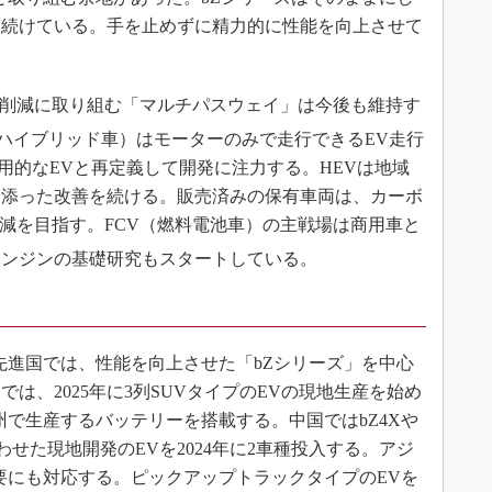
を続けている。手を止めずに精力的に性能を向上させて
削減に取り組む「マルチパスウェイ」は今後も維持す
ンハイブリッド車）はモーターのみで走行できるEV走行
実用的なEVと再定義して開発に注力する。HEVは地域
り添った改善を続ける。販売済みの保有車両は、カーボ
減を目指す。FCV（燃料電池車）の主戦場は商用車と
エンジンの基礎研究もスタートしている。
進国では、性能を向上させた「bZシリーズ」を中心
は、2025年に3列SUVタイプのEVの現地生産を始め
州で生産するバッテリーを搭載する。中国ではbZ4Xや
わせた現地開発のEVを2024年に2車種投入する。アジ
要にも対応する。ピックアップトラックタイプのEVを