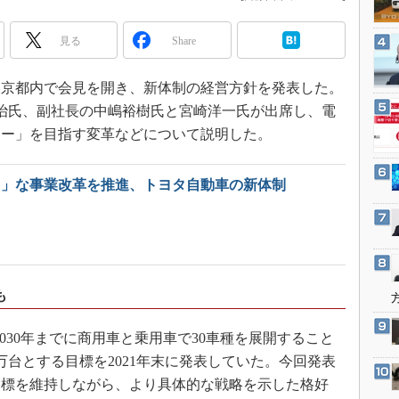
3Dプリンタ
産業オープンネット展
デジタルツインとCAE
見る
Share
S＆OP
、東京都内で会見を開き、新体制の経営方針を発表した。
インダストリー4.0
治氏、副社長の中嶋裕樹氏と宮崎洋一氏が出席し、電
イノベーション
ニー」を目指す変革などについて説明した。
製造業ビッグデータ
メイドインジャパン
ト」な事業改革を推進、トヨタ自動車の新体制
植物工場
知財マネジメント
海外生産
グローバル設計・開発
も
制御セキュリティ
30年までに商用車と乗用車で30車種を展開すること
新型コロナへの対応
万台とする目標を2021年末に発表していた。今回発表
の目標を維持しながら、より具体的な戦略を示した格好