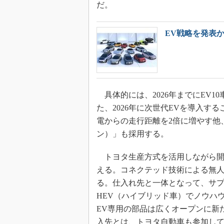
だ。
EV戦略を発表
具体的には、2026年までにEV1
た、2026年に次世代EVを導入す
電からの走行距離を2倍に増やす他、
ン）」も採用する。
トヨタ生産方式を活用しながら開
える。コネクテッド技術による無
る。仕入れ先と一体となって、サ
HEV（ハイブリッド車）でノウハ
EV専用の部品は広くオープンに新
入先とは、トヨタ自動車も参加し