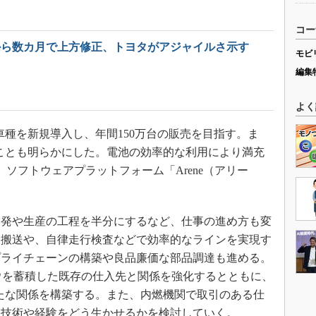
コー
から数カ月で上方修正、トヨタがアジャイルさ示す
モビ
編集
よく
0車種を新規導入し、年間150万台の販売を目指す。ま
ることも明らかにした。電池の効率的な利用により満充
ソフトウェアプラットフォーム「Arene（アリー
発や生産の工程を半分にするなど、仕事の進め方も変
人搬送や、自律走行検査などで効率的なラインを実現す
プライチェーンの構築や良品廉価な部品調達も進める。
ウを蓄積した既存の仕入先と関係を強化するとともに、
たな関係を構築する。また、内燃機関で取引のある仕
て技術や経験をどう生かせるかを検討していく。