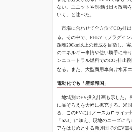
ない。ユニットや制御は日々改善
いく」と述べた。
市場に合わせて全方位でCO
排出
2
る。その中で、PHEV（プラグイ
距離200km以上の達成を目指し、
のエネルギー事情や使い勝手に寄
ンニュートラル燃料でのCO
排出削
2
なる。また、大型商用車向け水素
電動化でも「産業報国」
地域別のEV投入計画も示した。先
に品ぞろえを大幅に拡充する。米国で
る。このEVにはノースカロライナ
「bZ3」に加え、現地のニーズに合
アをはじめとする新興国でのEV需