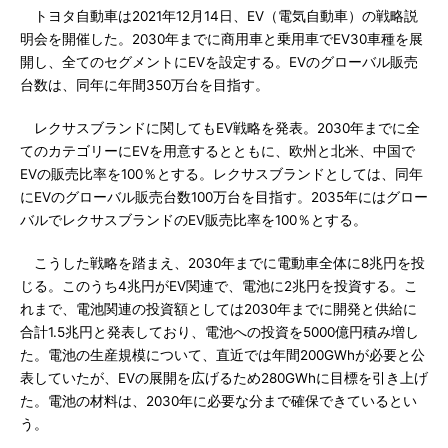
トヨタ自動車は2021年12月14日、EV（電気自動車）の戦略説
明会を開催した。2030年までに商用車と乗用車でEV30車種を展
開し、全てのセグメントにEVを設定する。EVのグローバル販売
台数は、同年に年間350万台を目指す。
レクサスブランドに関してもEV戦略を発表。2030年までに全
てのカテゴリーにEVを用意するとともに、欧州と北米、中国で
EVの販売比率を100％とする。レクサスブランドとしては、同年
にEVのグローバル販売台数100万台を目指す。2035年にはグロー
バルでレクサスブランドのEV販売比率を100％とする。
こうした戦略を踏まえ、2030年までに電動車全体に8兆円を投
じる。このうち4兆円がEV関連で、電池に2兆円を投資する。こ
れまで、電池関連の投資額としては2030年までに開発と供給に
合計1.5兆円と発表しており、電池への投資を5000億円積み増し
た。電池の生産規模について、直近では年間200GWhが必要と公
表していたが、EVの展開を広げるため280GWhに目標を引き上げ
た。電池の材料は、2030年に必要な分まで確保できているとい
う。