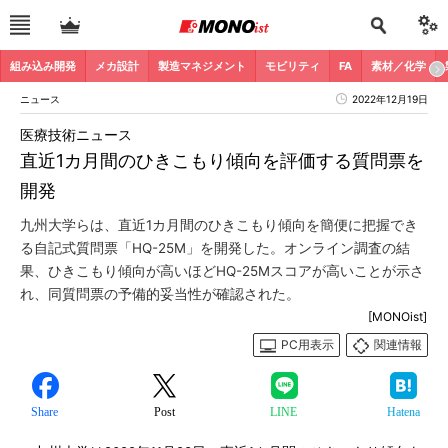
組み込み開発
メカ設計
製造マネジメント
モビリティ
FA
素材／化学
ニュース
2022年12月19日
医療技術ニュース
直近1カ月間のひきこもり傾向を評価する質問票を
開発
九州大学らは、直近1カ月間のひきこもり傾向を簡便に把握でき
る自記式質問票「HQ-25M」を開発した。オンライン調査の結
果、ひきこもり傾向が高いほどHQ-25Mスコアが高いことが示さ
れ、同質問票の予備的妥当性が確認された。
[MONOist]
PC用表示
関連情報
Share
Post
LINE
Hatena