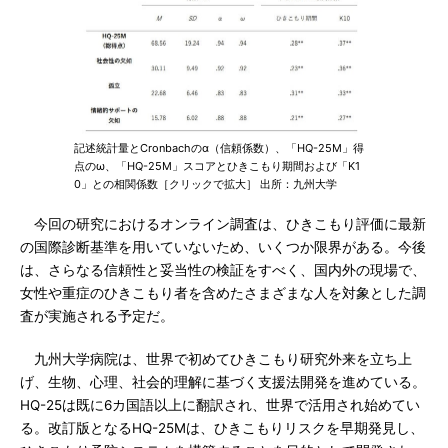
記述統計量とCronbachのα（信頼係数）、「HQ-25M」得
点のω、「HQ-25M」スコアとひきこもり期間および「K1
0」との相関係数［クリックで拡大］ 出所：九州大学
今回の研究におけるオンライン調査は、ひきこもり評価に最新
の国際診断基準を用いていないため、いくつか限界がある。今後
は、さらなる信頼性と妥当性の検証をすべく、国内外の現場で、
女性や重症のひきこもり者を含めたさまざまな人を対象とした調
査が実施される予定だ。
九州大学病院は、世界で初めてひきこもり研究外来を立ち上
げ、生物、心理、社会的理解に基づく支援法開発を進めている。
HQ-25は既に6カ国語以上に翻訳され、世界で活用され始めてい
る。改訂版となるHQ-25Mは、ひきこもりリスクを早期発見し、