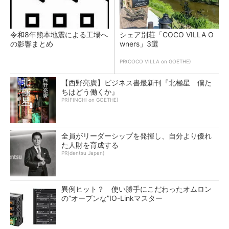
令和8年熊本地震による工場へ
シェア別荘「COCO VILLA O
の影響まとめ
wners」3選
PR(COCO VILLA on GOETHE)
【西野亮廣】ビジネス書最新刊『北極星 僕た
ちはどう働くか』
PR(FINCHI on GOETHE)
全員がリーダーシップを発揮し、自分より優れ
た人財を育成する
PR(dentsu Japan)
異例ヒット？ 使い勝手にこだわったオムロン
の“オープンな”IO-Linkマスター