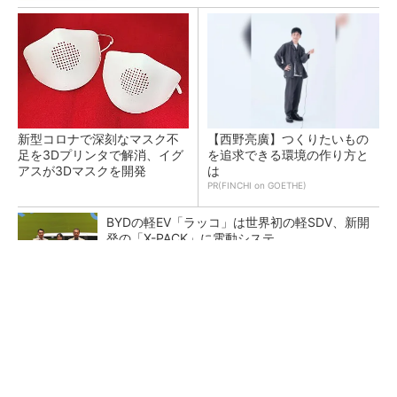
新型コロナで深刻なマスク不
【西野亮廣】つくりたいもの
足を3Dプリンタで解消、イグ
を追求できる環境の作り方と
アスが3Dマスクを開発
は
PR(FINCHI on GOETHE)
BYDの軽EV「ラッコ」は世界初の軽SDV、新開
発の「X-PACK」に電動システ...
ペロブスカイト太陽電池の量産に有効なイン
ク、従来比で1.5倍の性能向上