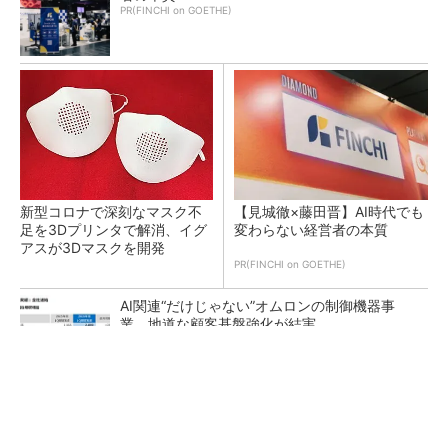
PR(FINCHI on GOETHE)
新型コロナで深刻なマスク不
【見城徹×藤田晋】AI時代でも
足を3Dプリンタで解消、イグ
変わらない経営者の本質
アスが3Dマスクを開発
PR(FINCHI on GOETHE)
AI関連“だけじゃない”オムロンの制御機器事
業、地道な顧客基盤強化が結実
【レベル14】生成AIを味方に、3D CADを使い
こなそう！