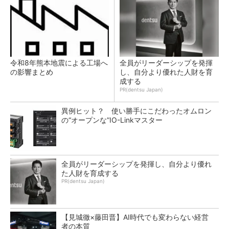
令和8年熊本地震による工場へ
全員がリーダーシップを発揮
の影響まとめ
し、自分より優れた人財を育
成する
PR(dentsu Japan)
異例ヒット？ 使い勝手にこだわったオムロン
の“オープンな”IO-Linkマスター
全員がリーダーシップを発揮し、自分より優れ
た人財を育成する
PR(dentsu Japan)
【見城徹×藤田晋】AI時代でも変わらない経営
者の本質