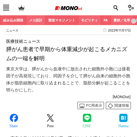
組み込み開発
メカ設計
製造マネジメント
モビリティ
FA
素材／化学
ニュース
2022年11月17日
医療技術ニュース
膵がん患者で早期から体重減少が起こるメカニズ
ムの一端を解明
東京大学は、膵がんから血液中に放出された細胞外小胞には接着
因子が高発現しており、同因子を介して膵がん由来の細胞外小胞
体が脂肪細胞内に取り込まれることで、脂肪分解が起こることを
明らかにした。
[MONOist]
PC用表示
関連情報
Share
Post
LINE
Hatena