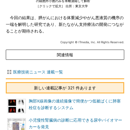
の細胞外小胞のみを単離濃縮して解析
［クリックで拡大］ 出所：東京大学
今回の結果は、膵がんにおける体重減少やがん悪液質の機序の
一端を解明した研究であり、新たながん支持療法の開発につなが
ることが期待される。
Copyright © ITmedia, Inc. All Rights Reserved.
関連情報
医療技術ニュース 連載一覧
新しい連載記事が 321 件あります
胸部X線画像の連続撮像で簡便かつ低被ばくに肺塞
栓症を診断するシステム
小児慢性腎臓病の診断に応用できる尿中バイオマー
カーを発見