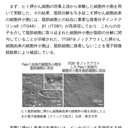
まず、ヒト膵がん細胞の培養上清から単離した細胞外小胞を用
いて実験した。その結果、脂肪分解を引き起こす膵がん細胞由来
の細胞外小胞には、脂肪細胞との結合に重要な接着分子インテグ
リンα6（ITGA6）、β1（ITGB1）が高発現しており、これらの分
子を介して脂肪細胞に取り込まれた細胞外小胞が脂肪の分解に関
与していることが示唆された。ITGB1をノックアウトした膵がん
細胞由来の細胞外小胞は、脂肪細胞に接着しないことを電子顕微
鏡観察により確認している。
ヒト脂肪細胞に膵がん細胞株由来の細胞外小胞を添加したと
きの電子顕微鏡像［クリックで拡大］ 出所：東京大学
実際に膵がん患者の血液中には、インテグリンを高発現する細