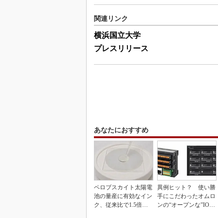
関連リンク
横浜国立大学
プレスリリース
あなたにおすすめ
ペロブスカイト太陽電
異例ヒット？ 使い勝
池の量産に有効なイン
手にこだわったオムロ
ク、従来比で1.5倍の
ンの“オープンな”IO-L
性能向上
inkマスター