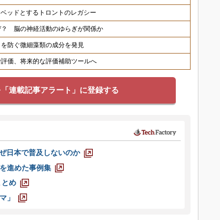
トベッドとするトロントのレガシー
ぜ？ 脳の神経活動のゆらぎが関係か
ワを防ぐ微細藻類の成分を発見
で評価、将来的な評価補助ツールへ
を「連載記事アラート」に登録する
なぜ日本で普及しないのか
を進めた事例集
まとめ
マ」