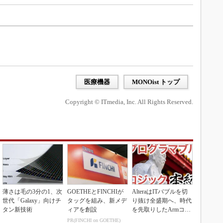
医療機器
MONOist トップ
Copyright © ITmedia, Inc. All Rights Reserved.
薄さは毛の3分の1、次
GOETHEとFINCHIが
AlteraはITバブルを切
世代「Galaxy」向けチ
タッグを組み、新メデ
り抜け全盛期へ、時代
タン新技術
ィアを創設
を先取りしたArmコア
＋FPGA...
PR(FINCHI on GOETHE)