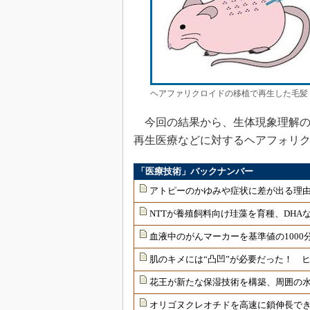
ヘアファリクロイドの移植で再生した毛髪
今回の結果から、生体現象理解の
再生医療などに対するヘアフォリ
「医療技術」バックナンバー
アトピーのかゆみや症状に差が出る理由
NTTが養殖飼料向け珪藻を育種、DHAな
血液中のがんマーカーを基準値の1000
肌のキメには“凸凹”が必要だった！ 
花王が新たな保湿技術を構築、周囲の
オリゴヌクレオチドを高速に鎖伸長で