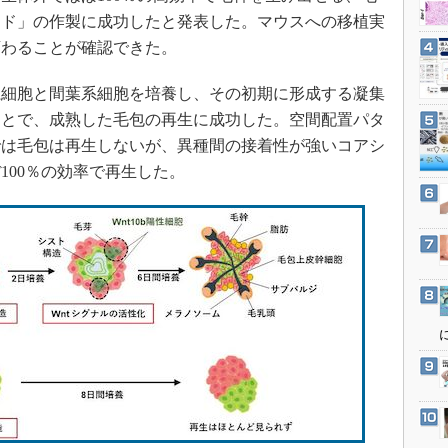
3Dプリンタ
産業オープンネット展
イド」の作製に成功したと発表した。マウスへの移植実
デジタルツインとCAE
変わることが確認できた。
S＆OP
細胞と間葉系細胞を培養し、その初期に形成する凝集
インダストリー4.0
ことで、成熟した毛包の再生に成功した。空間配置パタ
イノベーション
では毛包は再生しないが、異種間の接着性が強いコアシ
製造業ビッグデータ
100％の効率で再生した。
メイドインジャパン
植物工場
知財マネジメント
海外生産
グローバル設計・開発
制御セキュリティ
新型コロナへの対応