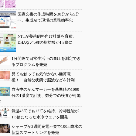
医療文書の作成時間を30分から5分
へ、生成AIで現場の業務効率化
NTTが養殖飼料向け珪藻を育種、
DHAなど5種の脂肪酸が1.8倍に
1分間隔で日常生活下の血圧を測定でき
るプログラムを発売
見ても触っても気付かない極薄電
極！ 自然な状態で脳波などを計測
血液中のがんマーカーを基準値の1000
分の1濃度で計測、数分での検査が可能
に
気温45℃でも15℃を維持、冷却性能が
1.6倍になった水冷ウェアを開発
シャープが2週間充電不要で100m防水の
新型スマートリングを発売