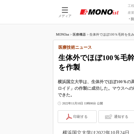
工
産
メディア
脱
つながる技術
AI×技術
MONOist
>
医療機器
>
生体外でほぼ100％毛幹を生み
つながる工場
AI×設備
つながるサービ
Physical
医療技術ニュース
生体外でほぼ100％
を作製
横浜国立大学は、生体外でほぼ100％
ロイド」の作製に成功した。マウスへの
できた。
2022年11月10日 15時00分 公開
印刷する
通知する
横浜国立大学は2022年10月24