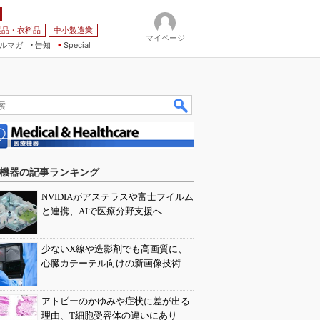
薬品・衣料品
中小製造業
マイページ
ルマガ
告知
Special
機器の記事ランキング
NVIDIAがアステラスや富士フイルム
と連携、AIで医療分野支援へ
少ないX線や造影剤でも高画質に、
心臓カテーテル向けの新画像技術
アトピーのかゆみや症状に差が出る
理由、T細胞受容体の違いにあり