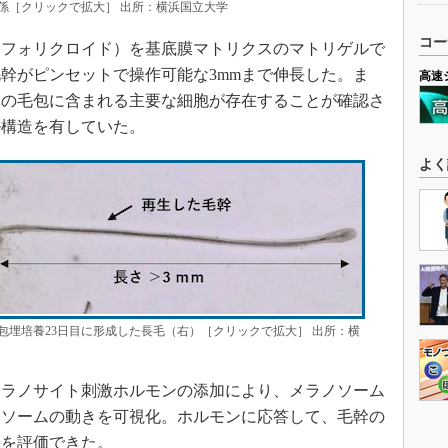
係［クリックで拡大］ 出所：横浜国立大学
コー
フォリクロイド）を基底膜マトリクスのマトリゲルで
毛幹がピンセットで操作可能な3mmまで伸長した。ま
高速
体の毛包に含まれる主要な細胞が存在することが確認さ
ル構造を有していた。
よく
包埋培養23日目に形成した長毛（右）［クリックで拡大］ 出所：横
ラノサイト刺激ホルモンの添加により、メラノソーム
ノソームの動きを可視化。ホルモンに応答して、毛幹の
果を評価できた。