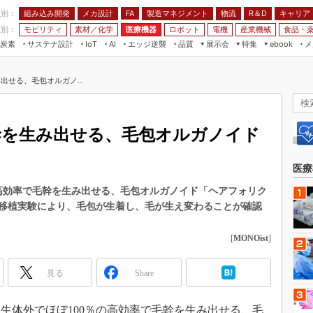
程別：
組み込み開発
メカ設計
製造マネジメント
物流
R＆D
キャリア
FA
業別：
モビリティ
素材／化学
医療機器
ロボット
電機
産業機械
食品・
炭素
サステナ設計
エッジ逆襲
品質
展示会
特集
メ
IoT
AI
ebook
伝承
組み込み開発
CEATEC
読者調査まとめ
編集後記
出せる、毛包オルガノ...
JIMTOF
保全
メカ設計
つながるクルマ
組込み/エッジ コンピューティング
ス
 AI
製造マネジメント
5G
展＆IoT/5Gソリューション展
VR／AR
FA
毛幹を生み出せる、毛包オルガノイド
IIFES
モビリティ
フィールドサービス
国際ロボット展
素材／化学
FPGA
医療
ジャパンモビリティショー
組み込み画像技術
の高効率で毛幹を生み出せる、毛包オルガノイド「ヘアフォリク
TECHNO-FRONTIER
移植実験により、毛包が生着し、毛が生え変わることが確認
組み込みモデリング
人テク展
Windows Embedded
[
MONOist
]
スマート工場EXPO
車載ソフト開発
EdgeTech+
見る
Share
ISO26262
日本ものづくりワールド
無償設計ツール
AUTOMOTIVE WORLD
日、生体外でほぼ100％の高効率で毛幹を生み出せる、毛