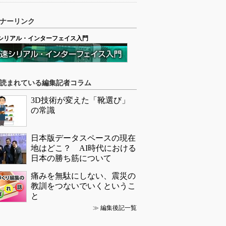
ナーリンク
シリアル・インターフェイス入門
読まれている編集記者コラム
3D技術が変えた「靴選び」
の常識
日本版データスペースの現在
地はどこ？ AI時代における
日本の勝ち筋について
痛みを無駄にしない、震災の
教訓をつないでいくというこ
と
≫
編集後記一覧