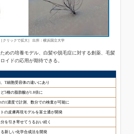
［クリックで拡大］ 出所：横浜国立大学
ための培養モデル、白髪や脱毛症に対する創薬、毛髪
クロイドの応用が期待できる。
、T細胞受容体の違いにあり
ど5種の脂肪酸が1.8倍に
分の1濃度で計測、数分での検査が可能に
ヒトの皮膚再現モデルを富士通が開発
水分を引き寄せてうるおい続く
きる新しい化学合成法を開発