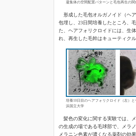
凝集体の空間配置パターンと毛包再生の関
形成した毛包オルガノイド（ヘア
包埋し、23日間培養したところ、
た、ヘアフォリクロイドには、生
れ、再生した毛幹はキューティク
培養10日目のヘアフォリクロイド（左）と
浜国立大学
髪色の変化に関する実験では、メ
の生成の場である毛球部で、メラ
メラニン色素が濃くなる薬剤の効