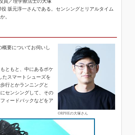
行役員／理学療法士の大塚
締役 坂元淳一さんである。センシングとリアルタイム
のか。
社の概要についてお伺いし
もともと、中にあるポケ
化したスマートシューズを
で歩行とかランニングと
軽にセンシングして、その
声フィードバックなどをア
ORPHEの大塚さん