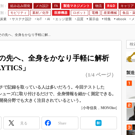
程別：
組み込み開発
メカ設計
製造マネジメント
物流
R＆D
キャリア
FA
業別：
モビリティ
素材／化学
医療機器
ロボット
電機
産業機械
食品・
炭素
サステナ設計
エッジ逆襲
品質
展示会
特集
メ
IoT
AI
ebook
伝承
組み込み開発
CEATEC
読者調査まとめ
編集後記
の先へ、全身をかなり手軽に解...
JIMTOF
保全
メカ設計
つながるクルマ
組込み/エッジ コンピューティング
ス
 AI
製造マネジメント
5G
展＆IoT/5Gソリューション展
VR／AR
FA
の先へ、全身をかなり手軽に解析
IIFES
モビリティ
フィールドサービス
YTICS」
国際ロボット展
素材／化学
FPGA
製造
（1/4 ページ）
ジャパンモビリティショー
組み込み画像技術
TECHNO-FRONTIER
チで記録を取っている人は多いだろう。今回テストした
組み込みモデリング
は、シューズに取り付けるだけで、全身情報を細かく測定できる。
人テク展
Windows Embedded
開発分野でも大きく注目されているという。
スマート工場EXPO
[
小寺信良
，
MONOist
]
車載ソフト開発
EdgeTech+
ISO26262
日本ものづくりワールド
見る
Share
無償設計ツール
AUTOMOTIVE WORLD