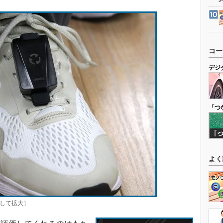
コー
デジ
「つ
よく
して拡大］