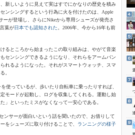
3Dプリンタ
、新しいように見えて実はすでにかなりの歴史を積み
産業オープンネット展
デジタルツインとCAE
センシングするという行為に火を付けたのは、Apple
センサーが登場し、さらにNikeから専用シューズが発売さ
S＆OP
う言葉が
日本でも認知された
。2006年、今から16年も前
インダストリー4.0
イノベーション
製造業ビッグデータ
けるところから始まったこの取り組みは、やがて音楽
でもセンシングできるようになり、それらをアームバン
メイドインジャパン
取られるようになった。それがスマートウォッチ、スマ
植物工場
至る。
知財マネジメント
海外生産
ッチを使っているが、歩いたり自転車に乗ったりすれば、
測定モードが起動し、ログを収集してくれる。運動し始
グローバル設計・開発
った」といったミスがなくなって一安心である。
制御セキュリティ
新型コロナへの対応
センサーが面白いという話を聞いたので、お借りして
サーをシューズに取り付けることで、
ランニングの様子
。