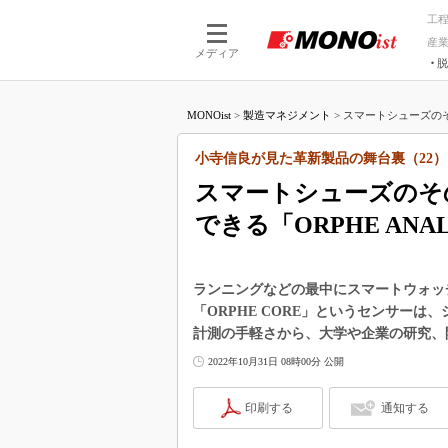
工
産
メディア
脱
つながる技術
AI×技術
MONOist
>
製造マネジメント
>
スマートシューズのそ
つながる工場
AI×設備
つながるサービ
Physical
小寺信良が見た革新製品の舞台裏（22）
スマートシューズのそ
できる「ORPHE ANAL
ランニングなどの最中にスマートウォッ
「ORPHE CORE」というセンサー
計測の手軽さから、大学や企業の研究、
2022年10月31日 08時00分 公開
印刷する
通知する