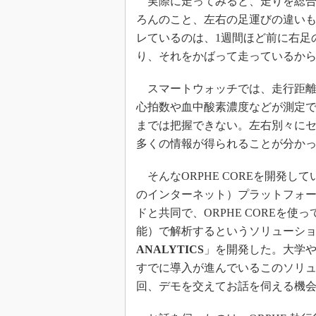
実際に走ってみると、走りを総合
ろんのこと、左右の足運びの違い
レているのは、1週間ほど前に右足
り、それをかばって走っているか
スマートウォッチでは、走行距離
心拍数や血中酸素濃度などが測定
までは把握できない。左右別々に
多くの情報が得られることが分か
そんなORPHE COREを開発してい
のインターネット）プラットフォ
ドと共同で、ORPHE COREを使
能）で解析するというソリューシ
ANALYTICS
」を開発した。大学
すでに導入が進んでいるこのソリ
回、デモを交えてお話を伺える機