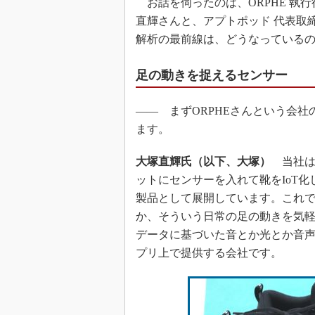
お話を伺ったのは、ORPHE 執
直輝さんと、アプトポッド 代表取
解析の最前線は、どうなっている
足の動きを捉えるセンサー
―― まずORPHEさんという会
ます。
大塚直輝氏（以下、大塚）
当社は
ットにセンサーを入れて靴をIoT
製品として展開しています。これ
か、そういう日常の足の動きを気
データに基づいた音とか光とか音
プリ上で提供する会社です。