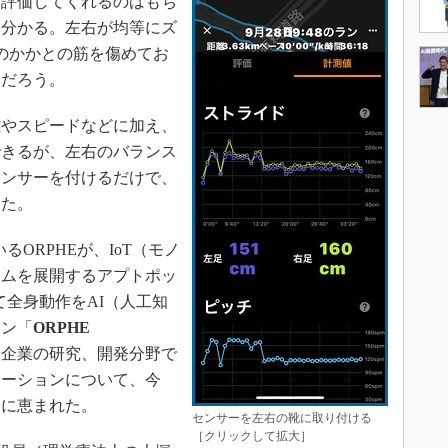
評価してくれるのはもち
も分かる。左右が均等にズ
のかかとの筋を傷めてお
らだろう。
やスピードなどに加え、
できるが、左右のバランス
センサーを付けるだけで、
った。
るORPHEが、IoT（モノ
ームを展開するアプトポッ
って全身動作をAI（人工知
ョン「
ORPHE
や企業の研究、開発分野で
ューションについて、今
会に恵まれた。
センサーを左右の靴に取り付ける
［クリックして拡大］