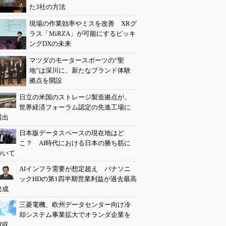
た3社の方法
現場の作業効率やミスを改善 XRグ
ラス「MiRZA」が可能にするピッキ
ングDXの未来
マツダのモータースポーツの“聖
地”は深川に、新たなブランド体験
拠点を開設
日立の米国のストレージ製造拠点が、
世界経済フォーラム認定の先進工場に
選出
日本版データスペースの現在地はど
こ？ AI時代における日本の勝ち筋に
ついて
AIインフラ需要が想定超え パナソニ
ックHDの第1四半期営業利益が過去最高
達成
三菱電機、欧州データセンター向け冷
却システム事業拡大でオランダ企業を
買収