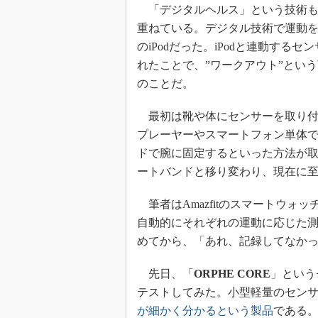
「デジタルヘルス」という技術も
重ねている。デジタル技術で運動を
のiPodだった。iPodと連動する
れたことで、”ワークアウト”とい
のことだ。
最初は靴や体にセンサーを取り付
プレーヤーやスマートフォン単体
ドで腕に固定するといった方法が
ートバンドと移り変わり、現在に
筆者はAmazfitのスマートウォ
自動的にそれぞれの運動に応じた
めてから、「あれ、記録してなか
先日、「
ORPHE CORE
」という
テストしてみた。小型軽量のセン
が細かく分かるという製品
である