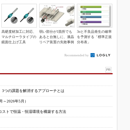
高硬度材加工に対応、
弱い部分が1箇所でも
3σと不良品発生の確率
マルチローラタイプの
あると台無しに、液晶
を予測する「標準正規
鏡面仕上げ工具
リペア装置の失敗事例
分布表」
Recommended by
PR
」
 3つの課題を解消するアプローチとは
～2026年5月）
コストで恒温・恒湿環境を構築する方法