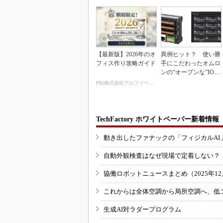
【最新版】2026年のオ
異例ヒット？ 使い勝
フィス作り攻略ガイド
手にこだわったオムロ
ンの“オープンな”IO-L
inkマスター
PR(株式会社アルファーテクノ)
TechFactory ホワイトペーパー新着情報
動き出したファナックの「フィジカルAI
自動外観検査はなぜ現場で定着しない？
協働ロボットニュースまとめ（2025年12月
これからは全体空調から局所空調へ、低
生成AI対ラダープログラム