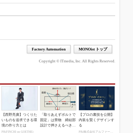
Factory Automation
MONOist トップ
Copyright © ITmedia, Inc. All Rights Reserved.
【西野亮廣】つくりた
「取りあえずボルトで
【プロの裏技を公開】
いものを追求できる環
固定」は禁物 締結部
内装を賢くデザインす
境の作り方とは
設計で押さえるべき基
る
本
PR(FINCHI on GOETHE)
PR(株式会社アルファーテクノ)