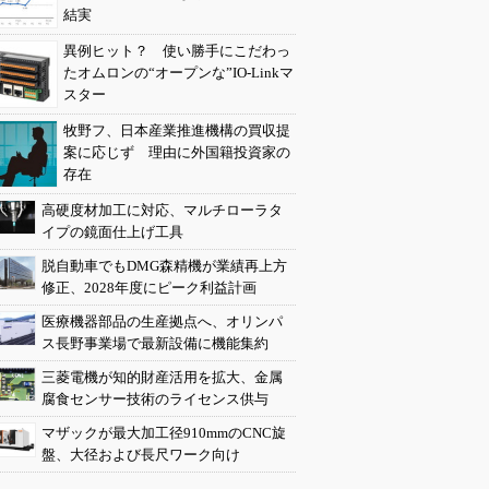
結実
異例ヒット？ 使い勝手にこだわっ
たオムロンの“オープンな”IO-Linkマ
スター
牧野フ、日本産業推進機構の買収提
案に応じず 理由に外国籍投資家の
存在
高硬度材加工に対応、マルチローラタ
イプの鏡面仕上げ工具
脱自動車でもDMG森精機が業績再上方
修正、2028年度にピーク利益計画
医療機器部品の生産拠点へ、オリンパ
ス長野事業場で最新設備に機能集約
三菱電機が知的財産活用を拡大、金属
腐食センサー技術のライセンス供与
マザックが最大加工径910mmのCNC旋
盤、大径および長尺ワーク向け