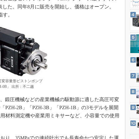
3Dプリンタ
産業オープンネット展
発表した。同年8月に販売を開始し、価格はオープン。
デジタルツインとCAE
目指す。
S＆OP
インダストリー4.0
イノベーション
製造業ビッグデータ
メイドインジャパン
植物工場
知財マネジメント
可変容量形ピストンポンプ
H-0B」 出所：不二越
海外生産
グローバル設計・開発
ズは、鍛圧機械などの産業機械の駆動源に適した高圧可変
H-2B」「PZH-3B」「PZH-1B」の3モデルを展開
制御セキュリティ
業用材料測定機や産業用ミキサーなど、小容量での使用
新型コロナへの対応
り、35MPaでの連続吐出でも長寿命かつ安定した運