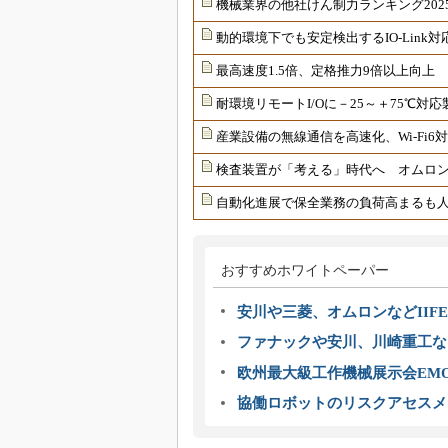
機械業界の他社けん制力ランキング202
動的環境下でも安定検出するIO-Link
最高速度1.5倍、定格推力9倍以上向上
耐環境リモートI/Oに－25～＋75℃
産業設備の無線通信を高速化、Wi-Fi
検査装置が「考える」時代へ オムロンが
自動化進展で保全業務の負荷高まるも
おすすめホワイトペーパー
安川や三菱、オムロンなどIIFE
ファナックや安川、川崎重工な
欧州最大級工作機械展示会EMO
協働ロボットのリスクアセスメ