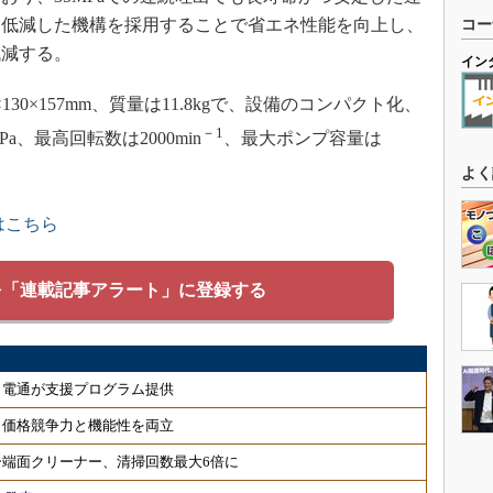
を低減した機構を採用することで省エネ性能を向上し、
コー
低減する。
イン
0×157mm、質量は11.8kgで、設備のコンパクト化、
－1
、最高回転数は2000min
、最大ポンプ容量は
よく
はこちら
を「連載記事アラート」に登録する
、電通が支援プログラム提供
、価格競争力と機能性を両立
端面クリーナー、清掃回数最大6倍に