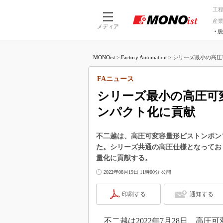
工
産
メディア
脱
つながる技術
AI×技術
MONOist
>
Factory Automation
>
シリーズ最小の高圧
つながる工場
AI×設備
つながるサービ
Physical
FAニュース
シリーズ最小の高圧可
ンパクト化に貢献
不二越は、高圧可変容量形ピストンポンプ
た。シリーズ共通の高圧仕様となっており、
量化に貢献する。
2022年08月19日 11時00分 公開
印刷する
通知する
不二越は2022年7月28日、高圧