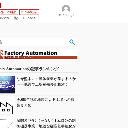
薬品・衣料品
中小製造業
マイページ
ルマガ
告知
Special
tory Automationの記事ランキング
なぜ熊本に半導体産業が集まるのか
――地震で工場稼働停止相次ぐ
令和8年熊本地震による工場への影
響まとめ
AI関連“だけじゃない”オムロンの制
御機器事業、地道な顧客基盤強化が