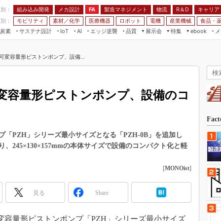
程別：
組み込み開発
メカ設計
製造マネジメント
物流
R＆D
キャリア
FA
業別：
モビリティ
素材／化学
医療機器
ロボット
電機
産業機械
食品・
炭素
サステナ設計
エッジ逆襲
品質
展示会
特集
メ
IoT
AI
ebook
伝承
組み込み開発
CEATEC
読者調査まとめ
編集後記
可変容量形ピストンポンプ、設備...
JIMTOF
保全
メカ設計
つながるクルマ
組込み/エッジ コンピューティング
ス
 AI
製造マネジメント
5G
展＆IoT/5Gソリューション展
VR／AR
FA
変容量形ピストンポンプ、設備のコ
IIFES
モビリティ
フィールドサービス
国際ロボット展
素材／化学
FPGA
Fac
ジャパンモビリティショー
組み込み画像技術
「PZH」シリーズ最小サイズとなる「PZH-0B」を追加し
TECHNO-FRONTIER
245×130×157mmの本体サイズで設備のコンパクト化と軽
組み込みモデリング
人テク展
Windows Embedded
[
MONOist
]
スマート工場EXPO
車載ソフト開発
EdgeTech+
見る
Share
ISO26262
日本ものづくりワールド
無償設計ツール
AUTOMOTIVE WORLD
可変容量形ピストンポンプ「PZH」シリーズ最小サイズ