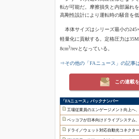
転が可能だ。摩擦損失と内部漏れ
高剛性設計により運転時の騒音を
本体サイズはシリーズ最小の245×13
軽量化に貢献する。定格圧力は35MPa
3
8cm
/revとなっている。
⇒その他の「FAニュース」の記事
この連載
「FAニュース」バックナンバー
工場従業員のエンゲージメント向上へ
ベッコフが日本向けドライブシステム
ドライ／ウェット対応自動光コネクター