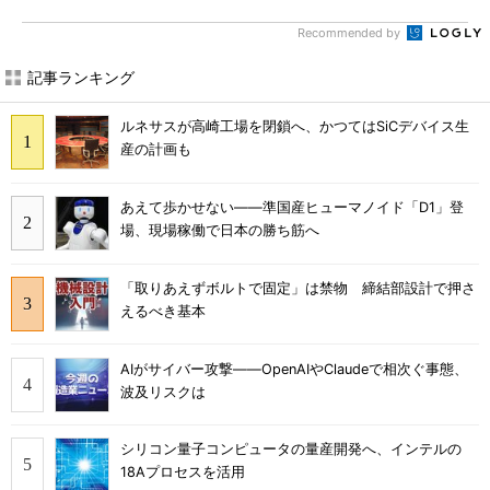
Recommended by
記事ランキング
ルネサスが高崎工場を閉鎖へ、かつてはSiCデバイス生
産の計画も
あえて歩かせない――準国産ヒューマノイド「D1」登
場、現場稼働で日本の勝ち筋へ
「取りあえずボルトで固定」は禁物 締結部設計で押さ
えるべき基本
AIがサイバー攻撃――OpenAIやClaudeで相次ぐ事態、
波及リスクは
シリコン量子コンピュータの量産開発へ、インテルの
18Aプロセスを活用