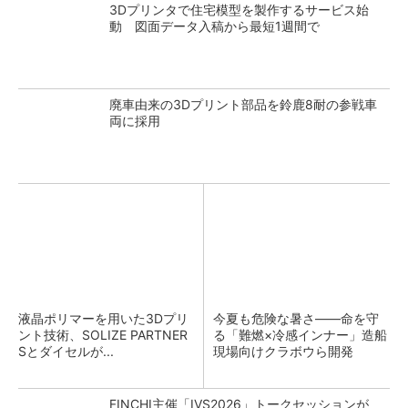
3Dプリンタで住宅模型を製作するサービス始
動 図面データ入稿から最短1週間で
廃車由来の3Dプリント部品を鈴鹿8耐の参戦車
両に採用
液晶ポリマーを用いた3Dプリ
今夏も危険な暑さ――命を守
ント技術、SOLIZE PARTNER
る「難燃×冷感インナー」造船
Sとダイセルが...
現場向けクラボウら開発
FINCHI主催「IVS2026」トークセッションが