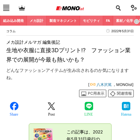
組み込み開発
メカ設計
製造マネジメント
モビリティ
FA
素材／化学
コラム
2022年5月31日
メカ設計メルマガ 編集後記
生地や衣服に直接3Dプリント!? ファッション業
界での展開が今最も熱いかも？
どんなファッションアイテムが生み出されるのか気になります
ね。
[
八木沢篤
，MONOist]
PC用表示
関連情報
Share
Post
LINE
Hatena
この記事は、2022
年5月31日発行の