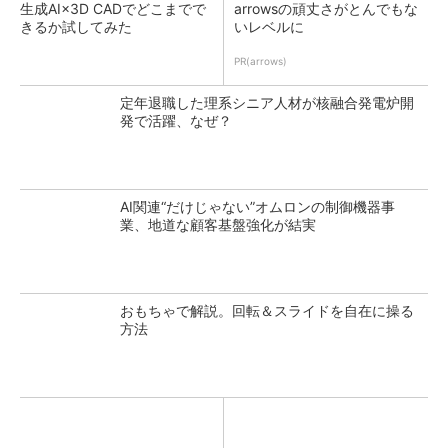
生成AI×3D CADでどこまでで
arrowsの頑丈さがとんでもな
きるか試してみた
いレベルに
PR(arrows)
定年退職した理系シニア人材が核融合発電炉開
発で活躍、なぜ？
AI関連“だけじゃない”オムロンの制御機器事
業、地道な顧客基盤強化が結実
おもちゃで解説。回転＆スライドを自在に操る
方法