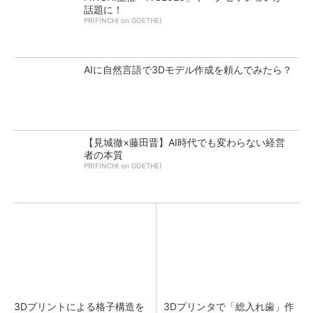
話題に！
PR(FINCHI on GOETHE)
AIに自然言語で3Dモデル作成を頼んでみたら？
【見城徹×藤田晋】AI時代でも変わらない経営
者の本質
PR(FINCHI on GOETHE)
3Dプリントによる格子構造を
3Dプリンタで「総入れ歯」作