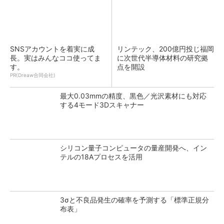
SNSアカウントを着実に成
リンテック、200億円投じ福岡
長。実はみんなココ使ってま
に次世代半導体材料の研究拠
す。
点を開設
PR(Dreaw合同会社)
最大0.03mmの精度、黒色／光沢素材にも対応
する4モード3Dスキャナー
シリコン量子コンピュータの量産開発へ、イン
テルの18Aプロセスを活用
3σと不良品発生の確率を予測する「標準正規分
布表」