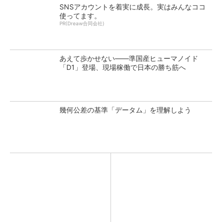
SNSアカウントを着実に成長。実はみんなココ
使ってます。
PR(Dreaw合同会社)
あえて歩かせない――準国産ヒューマノイド
「D1」登場、現場稼働で日本の勝ち筋へ
幾何公差の基準「データム」を理解しよう