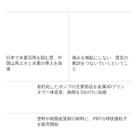
日本で水素活用を阻む壁、中
痛みを無駄にしない、震災の
国は再エネと水素の導入を加
教訓をつないでいくというこ
速
と
老朽化したポンプの主要部品を金属3Dプリン
タで一体造形、納期を3分の1に短縮
塗料や樹脂改質材の材料に、PBTの球状微粒子
を販売開始