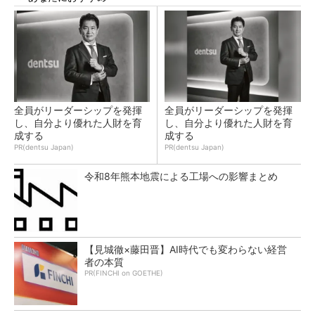
全員がリーダーシップを発揮
全員がリーダーシップを発揮
し、自分より優れた人財を育
し、自分より優れた人財を育
成する
成する
PR(dentsu Japan)
PR(dentsu Japan)
令和8年熊本地震による工場への影響まとめ
【見城徹×藤田晋】AI時代でも変わらない経営
者の本質
PR(FINCHI on GOETHE)