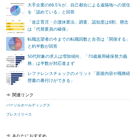
大手企業の68.5％が、自己都合による遠隔地への居住
を「認めている」と回答
「改正育児・介護休業法」調査、認知度は8割、懸念
は「代替要員の確保」
転職志望者の今までの転職回数と合否は「関係する」
と約半数が回答
50代対象の求人は増加傾向、「70歳雇用確保努力義
務」は半数が対応進まず
レファレンスチェックのメリット「面接内容や職務経
歴書の裏付けができる」
関連リンク
パーソルホールディングス
プレスリリース
あなたにおすすめ