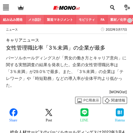
組み込み開発
メカ設計
製造マネジメント
モビリティ
FA
素材／化学
ニュース
2022年3月17日
キャリアニュース
女性管理職比率「3％未満」の企業が最多
パーソルホールディングスが「男女の働き方とキャリア意向」に
関する実態調査の結果を発表した。企業の女性管理職比率は
「3％未満」が29.0％で最多。また、「3％未満」の企業は「テ
レワーク」や「時短勤務」などの導入率が全体平均より低かっ
た。
[MONOist]
PC用表示
関連情報
Share
Post
LINE
Hatena
総合人材サービスのパーソルホールディングスは2022年3月4