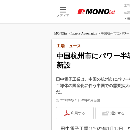
工
産
メディア
脱
つながる技術
AI×技術
MONOist
>
Factory Automation
>
中国杭州市にパワー半
つながる工場
AI×設備
つながるサービ
Physical
工場ニュース
中国杭州市にパワー半
新設
田中電子工業は、中国の杭州市にパワー
半導体の国産化に伴う中国での需要拡大に
だ。
2022年02月01日 07時00分 公開
印刷する
通知する
田中電子工業は2022年1月12日