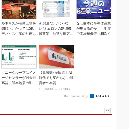
ルネサスが高崎工場を
AI関連“だけじゃな
なぜ熊本に半導体産業
閉鎖へ、かつてはSiC
い”オムロンの制御機
が集まるのか――地震
デバイス生産の計画も
器事業、地道な顧客基
で工場稼働停止相次ぐ
盤強化が結実
ソニーグループはイメ
【見城徹×藤田晋】AI
ージセンサーが過去最
時代でも変わらない経
高益、熊本地震の影響
営者の本質
も限定的
PR(FINCHI on GOETHE)
Recommended by
PR
」