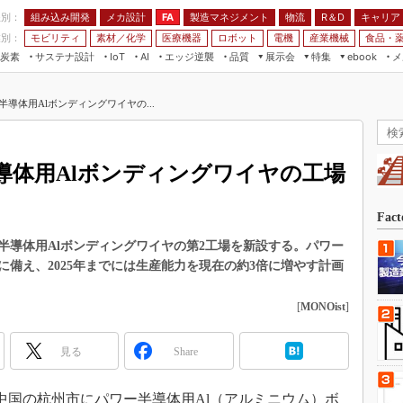
程別：
組み込み開発
メカ設計
製造マネジメント
物流
R＆D
キャリア
FA
業別：
モビリティ
素材／化学
医療機器
ロボット
電機
産業機械
食品・
炭素
サステナ設計
エッジ逆襲
品質
展示会
特集
メ
IoT
AI
ebook
伝承
組み込み開発
CEATEC
読者調査まとめ
編集後記
導体用Alボンディングワイヤの...
JIMTOF
保全
メカ設計
つながるクルマ
組込み/エッジ コンピューティング
ス
 AI
製造マネジメント
5G
展＆IoT/5Gソリューション展
VR／AR
FA
導体用Alボンディングワイヤの工場
IIFES
モビリティ
フィールドサービス
国際ロボット展
素材／化学
FPGA
Fac
ジャパンモビリティショー
組み込み画像技術
半導体用Alボンディングワイヤの第2工場を新設する。パワー
TECHNO-FRONTIER
備え、2025年までには生産能力を現在の約3倍に増やす計画
組み込みモデリング
人テク展
Windows Embedded
[
MONOist
]
スマート工場EXPO
車載ソフト開発
EdgeTech+
見る
Share
ISO26262
日本ものづくりワールド
無償設計ツール
AUTOMOTIVE WORLD
、中国の杭州市にパワー半導体用Al（アルミニウム）ボ