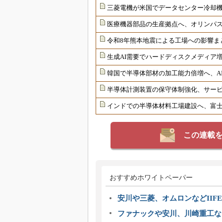
三菱電機が米国でデータセンター冷却
医療機器部品の生産拠点へ、オリンパ
令和8年熊本地震による工場への影響ま
生成AI需要でハードディスクメディア増
韓国で半導体部材の加工能力倍増へ、AI
半導体計測装置の保守体制強化、サー
インドでの半導体材料工場建設へ、富士
この連載
おすすめホワイトペーパー
安川や三菱、オムロンなどIIFE
ファナックや安川、川崎重工な