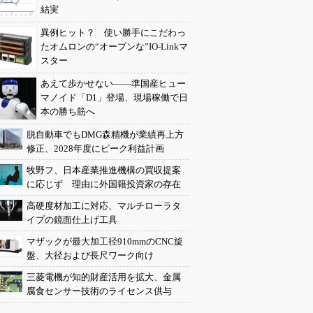
結実
異例ヒット？ 使い勝手にこだわっ
たオムロンの“オープンな”IO-Linkマ
スター
あえて歩かせない――準国産ヒュー
マノイド「D1」登場、現場稼働で日
本の勝ち筋へ
脱自動車でもDMG森精機が業績再上方
修正、2028年度にピーク利益計画
牧野フ、日本産業推進機構の買収提案
に応じず 理由に外国籍投資家の存在
高硬度材加工に対応、マルチローラタ
イプの鏡面仕上げ工具
マザックが最大加工径910mmのCNC旋
盤、大径および長尺ワーク向け
三菱電機が知的財産活用を拡大、金属
腐食センサー技術のライセンス供与