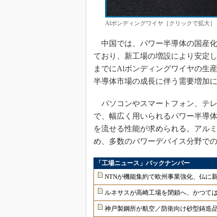
Alボンディングワイヤ［クリックで拡大］
中国では、パワー半導体の国産化
ており、新工場の増設により安定し
までにAlボンディングワイヤの生
半導体市場の成長に伴う需要増加
パソコンやスマートフォン、テレ
で、幅広く用いられるパワー半導
を流せる性能が求められる。アル
め、多数のパワーデバイス分野で
「工場ニュース」バックナンバー
NTNが機能集約で欧州事業強化、仏に
ルネサスが高崎工場を閉鎖へ、かつては
神戸製鋼所が航空／防衛向け砂型鋳造品