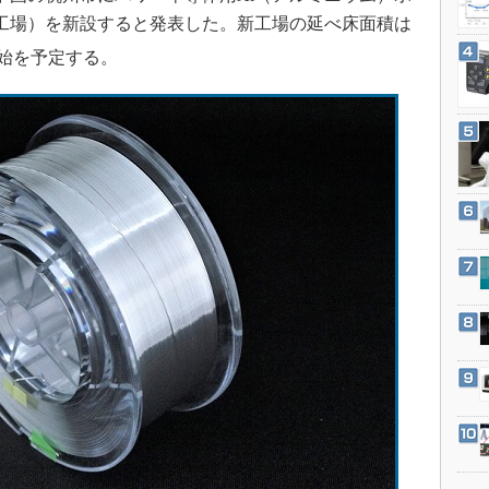
3Dプリンタ
産業オープンネット展
工場）を新設すると発表した。新工場の延べ床面積は
デジタルツインとCAE
開始を予定する。
S＆OP
インダストリー4.0
イノベーション
製造業ビッグデータ
メイドインジャパン
植物工場
知財マネジメント
海外生産
グローバル設計・開発
制御セキュリティ
新型コロナへの対応