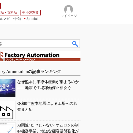
薬品・衣料品
中小製造業
マイページ
ルマガ
告知
Special
tory Automationの記事ランキング
なぜ熊本に半導体産業が集まるのか
――地震で工場稼働停止相次ぐ
令和8年熊本地震による工場への影
響まとめ
AI関連“だけじゃない”オムロンの制
御機器事業、地道な顧客基盤強化が