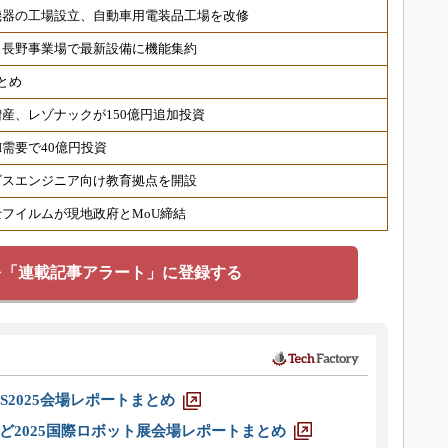
機器の工場設立、自動車用電装品工場を改修
ス長野事業場で最新設備に機能集約
とめ
産、レゾナックが150億円追加投資
需要で40億円投資
ビスエンジニア向け教育拠点を開設
フイルムが現地政府とMoU締結
を「連載記事アラート」に登録する
S2025会場レポートまとめ
ど2025国際ロボット展会場レポートまとめ