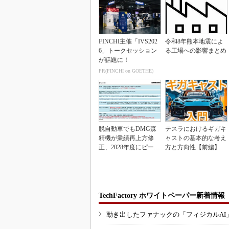
FINCHI主催「IVS202
令和8年熊本地震によ
6」トークセッション
る工場への影響まとめ
が話題に！
PR(FINCHI on GOETHE)
脱自動車でもDMG森
テスラにおけるギガキ
精機が業績再上方修
ャストの基本的な考え
正、2028年度にピーク
方と方向性【前編】
利益計画
TechFactory ホワイトペーパー新着情報
動き出したファナックの「フィジカルAI