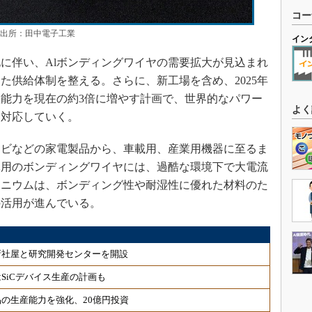
コー
 出所：田中電子工業
イン
に伴い、Alボンディングワイヤの需要拡大が見込まれ
た供給体制を整える。さらに、新工場を含め、2025年
産能力を現在の約3倍に増やす計画で、世界的なパワー
よく
に対応していく。
ビなどの家電製品から、車載用、産業用機器に至るま
体用のボンディングワイヤには、過酷な環境下で大電流
ミニウムは、ボンディング性や耐湿性に優れた材料のた
の活用が進んでいる。
新社屋と研究開発センターを開設
SiCデバイス生産の計画も
の生産能力を強化、20億円投資