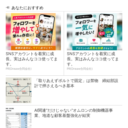
あなたにおすすめ
SNSアカウントを着実に成
SNSアカウントを着実に成
長。実はみんなココ使ってま
長。実はみんなココ使ってま
す。
す。
PR(Dreaw合同会社)
PR(Dreaw合同会社)
「取りあえずボルトで固定」は禁物 締結部設
計で押さえるべき基本
AI関連“だけじゃない”オムロンの制御機器事
業、地道な顧客基盤強化が結実