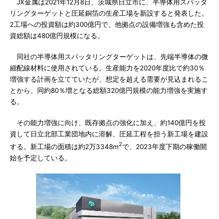
JX金属は2021年12月8日、茨城県日立市に、半導体用スパッタ
リングターゲットと圧延銅箔の生産工場を新設すると発表した。
2工場への投資額は約300億円で、他拠点の設備増強も含めた投
資総額は480億円規模になる。
同社の半導体用スパッタリングターゲットは、先端半導体の微
細配線材料に使用されている。生産能力を2020年度比で約30％
増強する計画を立てていたが、想定を超える需要が見込まれるこ
とから、同約80％増となる総額320億円規模の能力増強を実施す
る。
その能力増強に向け、既存拠点の強化に加え、約140億円を投
資して日立北部工業団地内に溶解、圧延工程を担う新工場を建設
2
する。新工場の面積は約2万3348m
で、2023年度下期の稼働開
始を予定している。