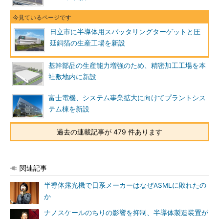
日立市に半導体用スパッタリングターゲットと圧
延銅箔の生産工場を新設
基幹部品の生産能力増強のため、精密加工工場を本
社敷地内に新設
富士電機、システム事業拡大に向けてプラントシス
テム棟を新設
過去の連載記事が 479 件あります
関連記事
半導体露光機で日系メーカーはなぜASMLに敗れたの
か
ナノスケールのちりの影響を抑制、半導体製造装置が