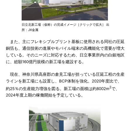
日立北新工場（仮称）の完成イメージ［クリックで拡大］ 出
所：JX金属
また、主にフレキシブルプリント基板に使用される同社の圧延
銅箔も、通信技術の進展やモバイル端末の高機能化で需要が増大
している。そのニーズに対応するため、日立事業所内の白銀地区
に、総額160億円規模の新工場を建設する。
現在、神奈川県高座郡の倉見工場が担っている圧延工程の生産
ラインを新工場にも設置し、BCP体制を強化。2020年度比で、
2
約25％の生産能力増強を図る。新工場の面積は約8002m
で、
2024年度上期の稼働開始を予定している。