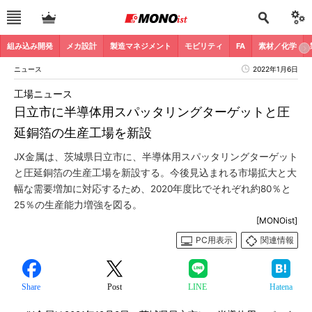
組み込み開発
メカ設計
製造マネジメント
モビリティ
FA
素材／化学
ニュース
2022年1月6日
工場ニュース
日立市に半導体用スパッタリングターゲットと圧
延銅箔の生産工場を新設
JX金属は、茨城県日立市に、半導体用スパッタリングターゲット
と圧延銅箔の生産工場を新設する。今後見込まれる市場拡大と大
幅な需要増加に対応するため、2020年度比でそれぞれ約80％と
25％の生産能力増強を図る。
[MONOist]
PC用表示
関連情報
Share
Post
LINE
Hatena