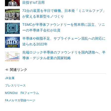
目指すIoT活用
72台の装置を半日で稼働、日本発「ミニマルファブ」
が変える革新型モノづくり
TSMCが半導体ファウンドリーを熊本県に設立、ソニ
ーの半導体子会社が出資
半導体や樹脂不足、サプライチェーン混乱への対応に
迫られる2022年
先端ロジック半導体のファウンドリを国内誘致へ、半
導体・デジタル産業の国家戦略
関連リンク
JX金属
プレスリリース
MONOist FAフォーラム
FAメルマガ登録ページ