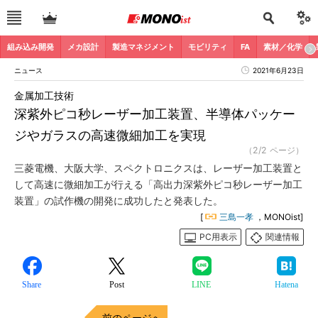
組み込み開発
メカ設計
製造マネジメント
モビリティ
FA
素材／化学
ニュース
2021年6月23日
金属加工技術
深紫外ピコ秒レーザー加工装置、半導体パッケー
ジやガラスの高速微細加工を実現
（2/2 ページ）
三菱電機、大阪大学、スペクトロニクスは、レーザー加工装置と
して高速に微細加工が行える「高出力深紫外ピコ秒レーザー加工
装置」の試作機の開発に成功したと発表した。
[
三島一孝
，MONOist]
PC用表示
関連情報
Share
Post
LINE
Hatena
前のページへ