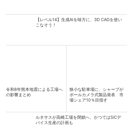
【レベル14】生成AIを味方に、3D CADを使い
こなそう！
令和8年熊本地震による工場へ
狭小な駐車場に、シャープが
の影響まとめ
ポールカメラ式製品発表 市
場シェア10％目指す
ルネサスが高崎工場を閉鎖へ、かつてはSiCデ
バイス生産の計画も