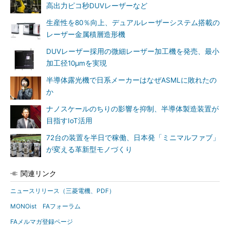
高出力ピコ秒DUVレーザーなど
生産性を80％向上、デュアルレーザーシステム搭載の
レーザー金属積層造形機
DUVレーザー採用の微細レーザー加工機を発売、最小
加工径10μmを実現
半導体露光機で日系メーカーはなぜASMLに敗れたの
か
ナノスケールのちりの影響を抑制、半導体製造装置が
目指すIoT活用
72台の装置を半日で稼働、日本発「ミニマルファブ」
が変える革新型モノづくり
関連リンク
ニュースリリース（三菱電機、PDF）
MONOist FAフォーラム
FAメルマガ登録ページ