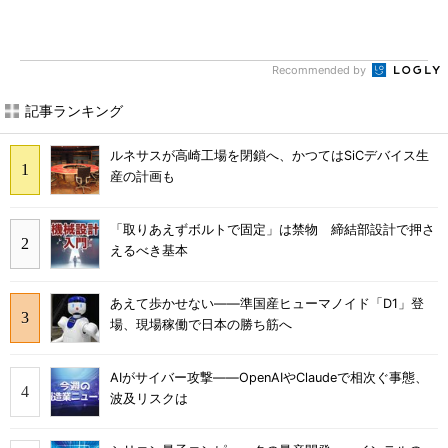
Recommended by
記事ランキング
ルネサスが高崎工場を閉鎖へ、かつてはSiCデバイス生
産の計画も
「取りあえずボルトで固定」は禁物 締結部設計で押さ
えるべき基本
あえて歩かせない――準国産ヒューマノイド「D1」登
場、現場稼働で日本の勝ち筋へ
AIがサイバー攻撃――OpenAIやClaudeで相次ぐ事態、
波及リスクは