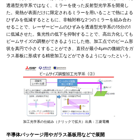
透過型光学系ではなく、ミラーを使った反射型光学系を開発し
た。発熱が表面だけに限定されるミラーを用いることで熱による
ひずみを低減するとともに、非軸対称な2つのミラーを組み合わ
せることで、レーザービームのひずみを透過型光学系の15分の1
に低減させた。集光性の低下を抑制することで、高出力化しても
ビームサイズの調整ができるようにした他、加工点でのビーム形
状を真円で小さくすることができ、直径が最小4μmの微細穴をガ
ラス基板に形成する精密加工などができるようになったという。
加工光学系の仕組み（クリックで拡大）出典：三菱電機
半導体パッケージ用やガラス基板用などで展開