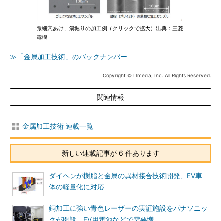
微細穴あけ、溝堀りの加工例（クリックで拡大）出典：三菱
電機
≫「金属加工技術」のバックナンバー
Copyright © ITmedia, Inc. All Rights Reserved.
関連情報
金属加工技術 連載一覧
新しい連載記事が 6 件あります
ダイヘンが樹脂と金属の異材接合技術開発、EV車
体の軽量化に対応
銅加工に強い青色レーザーの実証施設をパナソニッ
クが開設、EV用電池などで需要増