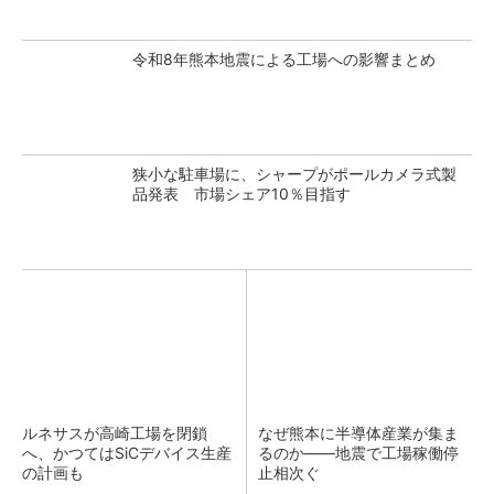
令和8年熊本地震による工場への影響まとめ
狭小な駐車場に、シャープがポールカメラ式製
品発表 市場シェア10％目指す
ルネサスが高崎工場を閉鎖
なぜ熊本に半導体産業が集ま
へ、かつてはSiCデバイス生産
るのか――地震で工場稼働停
の計画も
止相次ぐ