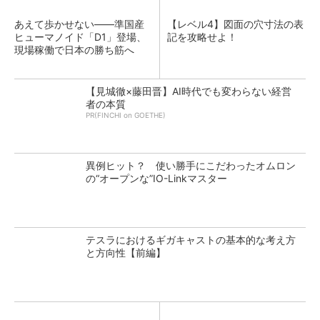
あえて歩かせない――準国産
【レベル4】図面の穴寸法の表
ヒューマノイド「D1」登場、
記を攻略せよ！
現場稼働で日本の勝ち筋へ
【見城徹×藤田晋】AI時代でも変わらない経営
者の本質
PR(FINCHI on GOETHE)
異例ヒット？ 使い勝手にこだわったオムロン
の“オープンな”IO-Linkマスター
テスラにおけるギガキャストの基本的な考え方
と方向性【前編】