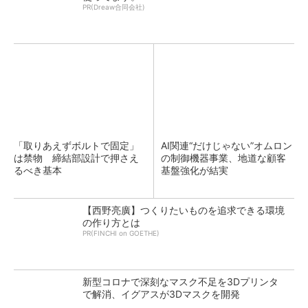
PR(Dreaw合同会社)
「取りあえずボルトで固定」
AI関連“だけじゃない”オムロン
は禁物 締結部設計で押さえ
の制御機器事業、地道な顧客
るべき基本
基盤強化が結実
【西野亮廣】つくりたいものを追求できる環境
の作り方とは
PR(FINCHI on GOETHE)
新型コロナで深刻なマスク不足を3Dプリンタ
で解消、イグアスが3Dマスクを開発