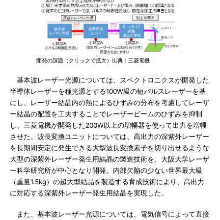
開発の課題（クリックで拡大）出典：三菱電機
基本波レーザー光源については、スペクトロニクスが開発した
半導体レーザーを種光源とする100W級の短パルスレーザーを基
にし、レーザー結晶内の熱によるひずみの分布を考慮してレーザ
ー結晶の配置を工夫することでレーザービームのひずみを抑制
し、三菱電機が開発した200W以上の増幅器を使って出力を増幅
させた。波長変換ユニットについては、高出力の深紫外レーザー
を長期間安定に発生できる大型波長変換素子を切り出せるような
大型の深紫外レーザー発生用結晶の製造技術を、大阪大学レーザ
ー科学研究所が中心となり開発。内部欠陥の少ない世界最大級
（重量1.5kg）の超大型結晶を製造する育成技術により、高出力
に対応する深紫外レーザー発生用結晶を実現した。
また、基本波レーザー光源については、電気信号によって直接