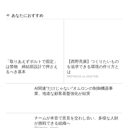
あなたにおすすめ
「取りあえずボルトで固定」
【西野亮廣】つくりたいもの
は禁物 締結部設計で押さえ
を追求できる環境の作り方と
るべき基本
は
PR(FINCHI on GOETHE)
AI関連“だけじゃない”オムロンの制御機器事
業、地道な顧客基盤強化が結実
チームが本音で意見を交わし合い、多様な人財
が挑戦できる組織へ
PR(dentsu Japan)