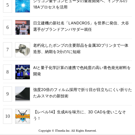
シリコン量子コンピュータの量産開発へ、インテルの
18Aプロセスを活用
日立建機の新社名「LANDCROS」を世界に発信、大谷
選手がブランドアンバサダー就任
老朽化したポンプの主要部品を金属3Dプリンタで一体
造形、納期を3分の1に短縮
AIと量子化学計算の連携で色純度の高い青色発光材料を
開発
強度20倍のフィルム採用で折り目が目立ちにくい折りた
たみスマホの新技術
【レベル14】生成AIを味方に、3D CADを使いこなそ
う！
Copyright © ITmedia Inc. All Rights Reserved.