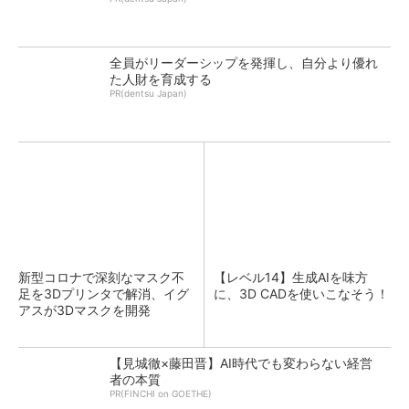
全員がリーダーシップを発揮し、自分より優れ
た人財を育成する
PR(dentsu Japan)
新型コロナで深刻なマスク不
【レベル14】生成AIを味方
足を3Dプリンタで解消、イグ
に、3D CADを使いこなそう！
アスが3Dマスクを開発
【見城徹×藤田晋】AI時代でも変わらない経営
者の本質
PR(FINCHI on GOETHE)