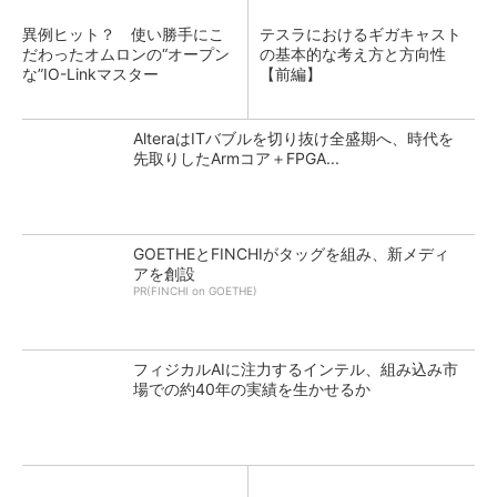
異例ヒット？ 使い勝手にこ
テスラにおけるギガキャスト
だわったオムロンの“オープン
の基本的な考え方と方向性
な”IO-Linkマスター
【前編】
AlteraはITバブルを切り抜け全盛期へ、時代を
先取りしたArmコア＋FPGA...
GOETHEとFINCHIがタッグを組み、新メディ
アを創設
PR(FINCHI on GOETHE)
フィジカルAIに注力するインテル、組み込み市
場での約40年の実績を生かせるか