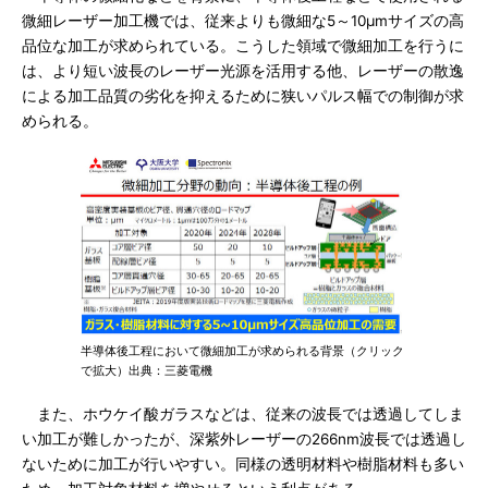
微細レーザー加工機では、従来よりも微細な5～10μmサイズの高
品位な加工が求められている。こうした領域で微細加工を行うに
は、より短い波長のレーザー光源を活用する他、レーザーの散逸
による加工品質の劣化を抑えるために狭いパルス幅での制御が求
められる。
半導体後工程において微細加工が求められる背景（クリック
で拡大）出典：三菱電機
また、ホウケイ酸ガラスなどは、従来の波長では透過してしま
い加工が難しかったが、深紫外レーザーの266nm波長では透過し
ないために加工が行いやすい。同様の透明材料や樹脂材料も多い