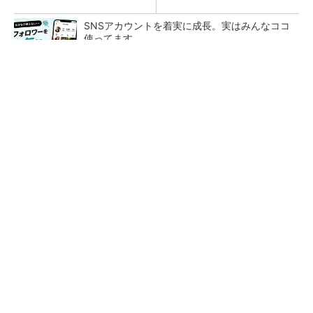
SNSアカウントを着実に成長。実はみんなココ
使ってます。
PR(Dreaw合同会社)
令和8年熊本地震による工場への影響まとめ
狭小な駐車場に、シャープがポールカメラ式製
品発表 市場シェア10％目指す