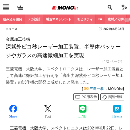
組み込み開発
メカ設計
製造マネジメント
モビリティ
FA
素材／化学
ニュース
2021年6月23日
金属加工技術
深紫外ピコ秒レーザー加工装置、半導体パッケー
ジやガラスの高速微細加工を実現
（1/2 ページ）
三菱電機、大阪大学、スペクトロニクスは、レーザー加工装置と
して高速に微細加工が行える「高出力深紫外ピコ秒レーザー加工
装置」の試作機の開発に成功したと発表した。
[
三島一孝
，MONOist]
PC用表示
関連情報
Share
Post
LINE
Hatena
三菱電機、大阪大学、スペクトロニクスは2021年6月22日、レ