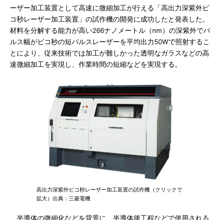
ーザー加工装置として高速に微細加工が行える「高出力深紫外ピ
コ秒レーザー加工装置」の試作機の開発に成功したと発表した。
材料を分解する能力が高い266ナノメートル（nm）の深紫外でパ
ルス幅がピコ秒の短パルスレーザーを平均出力50Wで照射するこ
とにより、従来技術では加工が難しかった透明なガラスなどの高
速微細加工を実現し、作業時間の短縮などを実現する。
高出力深紫外ピコ秒レーザー加工装置の試作機（クリックで
拡大）出典：三菱電機
半導体の微細化などを背景に、半導体後工程などで使用される