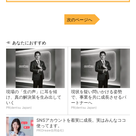
次のページへ
あなたにおすすめ
現場の「生の声」に耳を傾
現状を疑い問いかける姿勢
け、真の解決策を生み出して
で、事業を共に成長させるパ
いく
ートナーへ
PR(dentsu Japan)
PR(dentsu Japan)
SNSアカウントを着実に成長。実はみんなココ
使ってます。
PR(Dreaw合同会社)