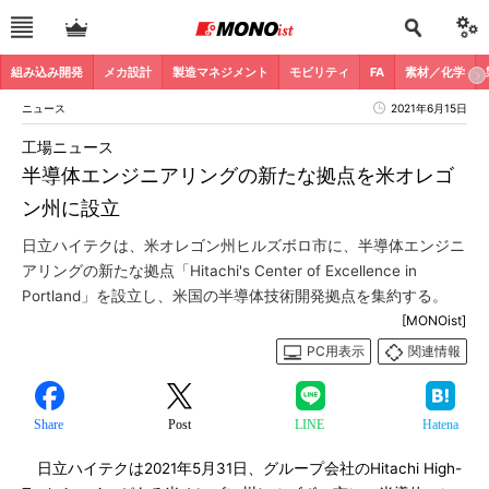
組み込み開発
メカ設計
製造マネジメント
モビリティ
FA
素材／化学
ニュース
2021年6月15日
工場ニュース
半導体エンジニアリングの新たな拠点を米オレゴ
ン州に設立
日立ハイテクは、米オレゴン州ヒルズボロ市に、半導体エンジニ
アリングの新たな拠点「Hitachi's Center of Excellence in
Portland」を設立し、米国の半導体技術開発拠点を集約する。
[MONOist]
PC用表示
関連情報
Share
Post
LINE
Hatena
日立ハイテクは2021年5月31日、グループ会社のHitachi High-