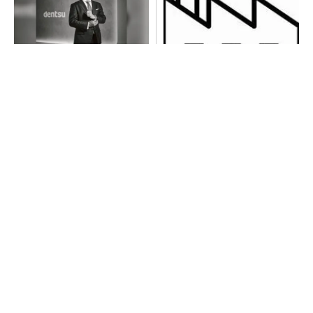
全員がリーダーシップを発揮
令和8年熊本地震による工場へ
し、自分より優れた人財を育
の影響まとめ
成する
PR(dentsu Japan)
【西野亮廣】つくりたいものを追求できる環境
の作り方とは
PR(FINCHI on GOETHE)
異例ヒット？ 使い勝手にこだわったオムロン
の“オープンな”IO-Linkマスター
全員がリーダーシップを発揮し、自分より優れ
た人財を育成する
PR(dentsu Japan)