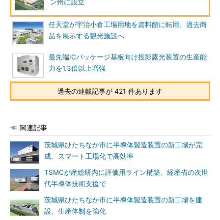
ン州に設立
任天堂が宇治小倉工場用地を資料館に転用、過去商
品を展示する観光施設へ
最先端ICパッケージ基板向け投影露光装置の生産能
力を1.3倍以上増強
過去の連載記事が 421 件あります
関連記事
茨城県ひたちなか市に半導体製造装置の新工場が完
成、スマート工場化で高効率
TSMCが産総研内に評価用ライン構築、経産省の次世
代半導体技術支援で
茨城県ひたちなか市に半導体製造装置の新工場を建
設、生産体制を強化