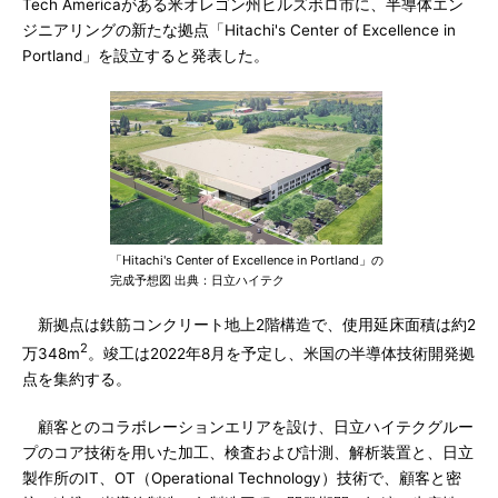
Tech Americaがある米オレゴン州ヒルズボロ市に、半導体エン
ジニアリングの新たな拠点「Hitachi's Center of Excellence in
Portland」を設立すると発表した。
「Hitachi's Center of Excellence in Portland」の
完成予想図 出典：日立ハイテク
新拠点は鉄筋コンクリート地上2階構造で、使用延床面積は約2
2
万348m
。竣工は2022年8月を予定し、米国の半導体技術開発拠
点を集約する。
顧客とのコラボレーションエリアを設け、日立ハイテクグルー
プのコア技術を用いた加工、検査および計測、解析装置と、日立
製作所のIT、OT（Operational Technology）技術で、顧客と密