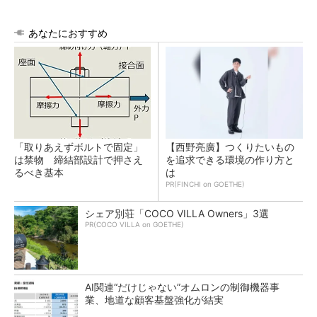
あなたにおすすめ
「取りあえずボルトで固定」
【西野亮廣】つくりたいもの
は禁物 締結部設計で押さえ
を追求できる環境の作り方と
るべき基本
は
PR(FINCHI on GOETHE)
シェア別荘「COCO VILLA Owners」3選
PR(COCO VILLA on GOETHE)
AI関連“だけじゃない”オムロンの制御機器事
業、地道な顧客基盤強化が結実