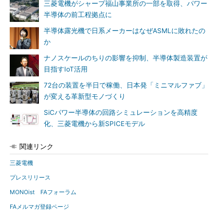
三菱電機がシャープ福山事業所の一部を取得、パワー
半導体の前工程拠点に
半導体露光機で日系メーカーはなぜASMLに敗れたの
か
ナノスケールのちりの影響を抑制、半導体製造装置が
目指すIoT活用
72台の装置を半日で稼働、日本発「ミニマルファブ」
が変える革新型モノづくり
SiCパワー半導体の回路シミュレーションを高精度
化、三菱電機から新SPICEモデル
関連リンク
三菱電機
プレスリリース
MONOist FAフォーラム
FAメルマガ登録ページ