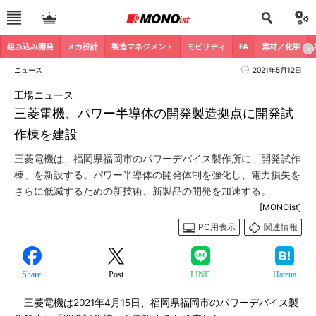
組み込み開発
メカ設計
製造マネジメント
モビリティ
FA
素材／化学
ニュース
2021年5月12日
工場ニュース
三菱電機、パワー半導体の開発製造拠点に開発試
作棟を建設
三菱電機は、福岡県福岡市のパワーデバイス製作所に「開発試作
棟」を新設する。パワー半導体の開発体制を強化し、電力損失を
さらに低減するための新技術、新製品の開発を加速する。
[MONOist]
PC用表示
関連情報
Share
Post
LINE
Hatena
三菱電機は2021年4月15日、福岡県福岡市のパワーデバイス製