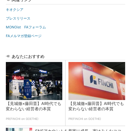
キオクシア
プレスリリース
MONOist FAフォーラム
FAメルマガ登録ページ
あなたにおすすめ
【見城徹×藤田晋】AI時代でも
【見城徹×藤田晋】AI時代でも
変わらない経営者の本質
変わらない経営者の本質
PR(FINCHI on GOETHE)
PR(FINCHI on GOETHE)
SNSアカウントを着実に成長。実はみんなココ