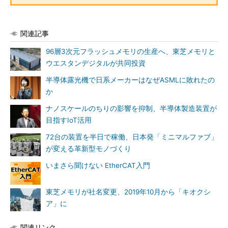
関連記事
96層3次元フラッシュメモリの生産へ、東芝メモリと
ウエスタンデジタルが共同投資
半導体露光機で日系メーカーはなぜASMLに敗れたの
か
ナノスケールのちりの影響を抑制、半導体製造装置が
目指すIoT活用
72台の装置を半日で稼働、日本発「ミニマルファブ」
が変える革新型モノづくり
いまさら聞けない EtherCAT入門
東芝メモリが社名変更、2019年10月から「キオクシ
ア」に
関連リンク