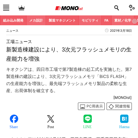
組み込み開発
メカ設計
製造マネジメント
モビリティ
FA
素材／化学
ニュース
2021年3月18日
工場ニュース
新製造棟建設により、3次元フラッシュメモリの生
産能力を増強
キオクシアは、四日市工場で第7製造棟の起工式を実施した。第7
製造棟の建設により、3次元フラッシュメモリ「BiCS FLASH」
の生産能力を増強し、最先端フラッシュメモリ製品の柔軟な生
産、出荷体制を確立する。
[MONOist]
PC用表示
関連情報
Share
Post
LINE
Hatena