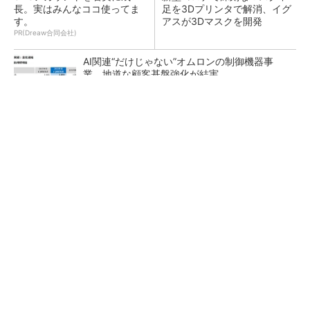
長。実はみんなココ使ってま
足を3Dプリンタで解消、イグ
す。
アスが3Dマスクを開発
PR(Dreaw合同会社)
AI関連“だけじゃない”オムロンの制御機器事
業、地道な顧客基盤強化が結実
【レベル14】生成AIを味方に、3D CADを使い
こなそう！
「取りあえずボルトで固定」は禁物 締結部設
計で押さえるべき基本