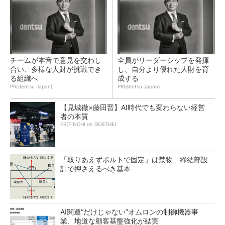
チームが本音で意見を交わし
全員がリーダーシップを発揮
合い、多様な人財が挑戦でき
し、自分より優れた人財を育
る組織へ
成する
PR(dentsu Japan)
PR(dentsu Japan)
【見城徹×藤田晋】AI時代でも変わらない経営
者の本質
PR(FINCHI on GOETHE)
「取りあえずボルトで固定」は禁物 締結部設
計で押さえるべき基本
AI関連“だけじゃない”オムロンの制御機器事
業、地道な顧客基盤強化が結実