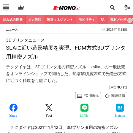
組み込み開発
メカ設計
製造マネジメント
モビリティ
FA
素材／化学
ニュース
2021年1月28日
3Dプリンタニュース
SLAに近い造形精度を実現、FDM方式3Dプリンタ
用精密ノズル
テクダイヤは、3Dプリンタ用の精密ノズル「kaika」の一般販売
をオンラインショップで開始した。熱溶解積層方式で光造形方式
に近づく精度を可能にした。
[MONOist]
PC用表示
関連情報
Share
Post
LINE
Hatena
テクダイヤは2021年1月12日、3Dプリンタ用の精密ノズル