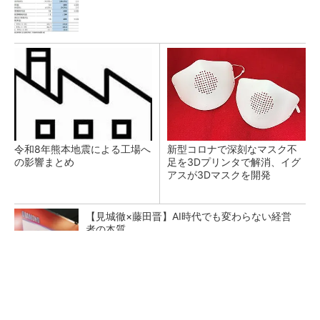
令和8年熊本地震による工場へ
新型コロナで深刻なマスク不
の影響まとめ
足を3Dプリンタで解消、イグ
アスが3Dマスクを開発
【見城徹×藤田晋】AI時代でも変わらない経営
者の本質
PR(FINCHI on GOETHE)
【レベル14】生成AIを味方に、3D CADを使い
こなそう！