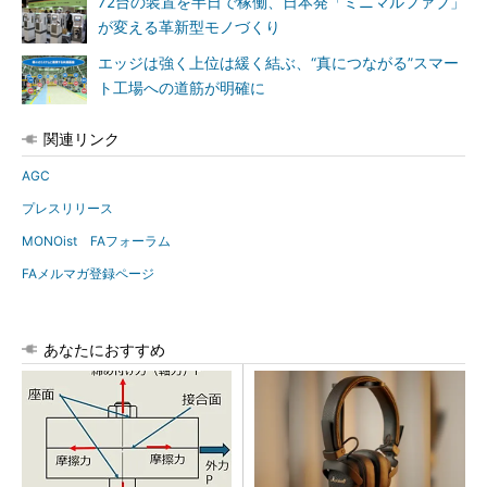
72台の装置を半日で稼働、日本発「ミニマルファブ」
が変える革新型モノづくり
エッジは強く上位は緩く結ぶ、“真につながる”スマー
ト工場への道筋が明確に
関連リンク
AGC
プレスリリース
MONOist FAフォーラム
FAメルマガ登録ページ
あなたにおすすめ