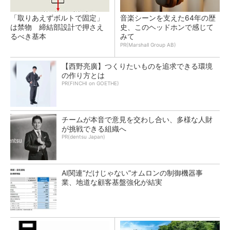
「取りあえずボルトで固定」
音楽シーンを支えた64年の歴
は禁物 締結部設計で押さえ
史、このヘッドホンで感じて
るべき基本
みて
PR(Marshall Group AB)
【西野亮廣】つくりたいものを追求できる環境
の作り方とは
PR(FINCHI on GOETHE)
チームが本音で意見を交わし合い、多様な人財
が挑戦できる組織へ
PR(dentsu Japan)
AI関連“だけじゃない”オムロンの制御機器事
業、地道な顧客基盤強化が結実