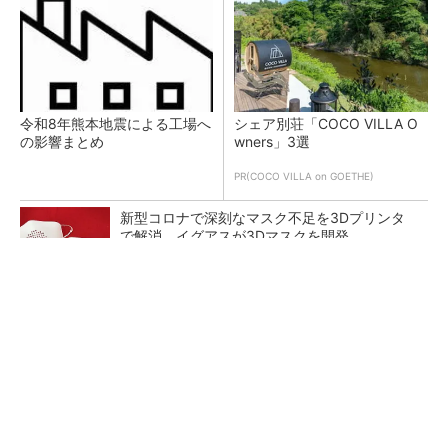
令和8年熊本地震による工場へ
シェア別荘「COCO VILLA O
の影響まとめ
wners」3選
PR(COCO VILLA on GOETHE)
新型コロナで深刻なマスク不足を3Dプリンタ
で解消、イグアスが3Dマスクを開発
【レベル14】生成AIを味方に、3D CADを使い
こなそう！
狭小な駐車場に、シャープがポールカメラ式製
品発表 市場シェア10％目指す