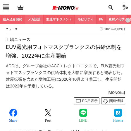
組み込み開発
メカ設計
製造マネジメント
モビリティ
FA
素材／化学
ニュース
2020年8月21日
工場ニュース
EUV露光用フォトマスクブランクスの供給体制を
増強、2022年に生産開始
AGCは、グループ会社のAGCエレクトロニクスで、EUV露光用フ
ォトマスクブランクスの供給体制を大幅に増強すると発表した。
建屋拡張を含めた増強工事に2020年10月より着工し、生産開始
は2022年を予定している。
[MONOist]
PC用表示
関連情報
Share
Post
LINE
Hatena