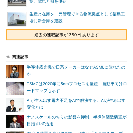
始、電気と熱を供給
生産と在庫を一元管理できる物流拠点として福島工
場に新倉庫を建設
過去の連載記事が 380 件あります
関連記事
半導体露光機で日系メーカーはなぜASMLに敗れたの
か
TSMCは2020年に5nmプロセスを量産、自動車向けロ
ードマップも示す
AIが生み出す電力不足をAIで解決する、AIが生み出す
変化とは
ナノスケールのちりの影響を抑制、半導体製造装置が
目指すIoT活用