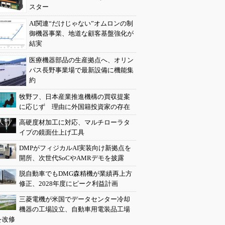
スター
AI関連“だけじゃない”オムロンの制
御機器事業、地道な顧客基盤強化が
結実
医療機器部品の生産拠点へ、オリン
パス長野事業場で最新設備に機能集
約
牧野フ、日本産業推進機構の買収提案
に応じず 理由に外国籍投資家の存在
高硬度材加工に対応、マルチローラタ
イプの鏡面仕上げ工具
DMPがフィジカルAI実装向け新拠点を
開所、次世代SoCやAMRデモを披露
脱自動車でもDMG森精機が業績再上方
修正、2028年度にピーク利益計画
三菱電機が米国でデータセンター冷却
機器の工場設立、自動車用電装品工場
を改修