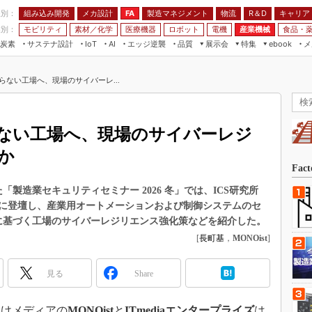
程別：
組み込み開発
メカ設計
製造マネジメント
物流
R＆D
キャリア
FA
業別：
モビリティ
素材／化学
医療機器
ロボット
電機
産業機械
食品・
炭素
サステナ設計
エッジ逆襲
品質
展示会
特集
メ
IoT
AI
ebook
伝承
組み込み開発
CEATEC
読者調査まとめ
編集後記
らない工場へ、現場のサイバーレ...
JIMTOF
保全
メカ設計
つながるクルマ
組込み/エッジ コンピューティング
ス
 AI
製造マネジメント
5G
展＆IoT/5Gソリューション展
VR／AR
FA
ない工場へ、現場のサイバーレジ
IIFES
モビリティ
フィールドサービス
か
国際ロボット展
素材／化学
FPGA
Fac
ジャパンモビリティショー
組み込み画像技術
「製造業セキュリティセミナー 2026 冬」では、ICS研究所
TECHNO-FRONTIER
に登壇し、産業用オートメーションおよび制御システムのセ
組み込みモデリング
人テク展
43に基づく工場のサイバーレジリエンス強化策などを紹介した。
Windows Embedded
[
長町基
，
MONOist
]
スマート工場EXPO
車載ソフト開発
EdgeTech+
見る
Share
ISO26262
日本ものづくりワールド
無償設計ツール
AUTOMOTIVE WORLD
けメディアの
MONOist
と
ITmediaエンタープライズ
は