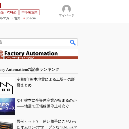
薬品・衣料品
中小製造業
マイページ
ルマガ
告知
Special
tory Automationの記事ランキング
令和8年熊本地震による工場への影
響まとめ
なぜ熊本に半導体産業が集まるのか
――地震で工場稼働停止相次ぐ
異例ヒット？ 使い勝手にこだわっ
たオムロンの“オープンな”IO-Linkマ