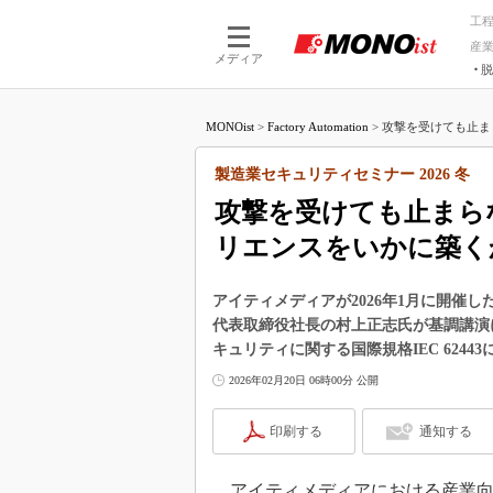
工
産
メディア
脱
つながる技術
AI×技術
MONOist
>
Factory Automation
>
攻撃を受けても止ま
つながる工場
AI×設備
つながるサービ
Physical
製造業セキュリティセミナー 2026 冬
攻撃を受けても止まら
リエンスをいかに築く
アイティメディアが2026年1月に開催した
代表取締役社長の村上正志氏が基調講演
キュリティに関する国際規格IEC 624
2026年02月20日 06時00分 公開
印刷する
通知する
アイティメディアにおける産業向