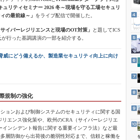
3Dプリンタ
産業オープンネット展
ュリティセミナー 2026 冬～現場を守る工場セキュリ
デジタルツインとCAE
ティの最前線～」
をライブ配信で開催した。
S＆OP
サイバーレジリエンスと現場のOT対策」
と題してICS
インダストリー4.0
氏が行った基調講演の一部を紹介する。
イノベーション
製造業ビッグデータ
脅威にどう備えるか、製造業セキュリティ向上に向け
メイドインジャパン
植物工場
知財マネジメント
海外生産
際規制の強化
グローバル設計・開発
制御セキュリティ
ションおよび制御システムのセキュリティに関する国
新型コロナへの対応
のレジリエンス強化策や、欧州のCRA（サイバーレジリエ
イバーインシデント報告に関する重要インフラ法）など最
の多層防御から出荷後の脆弱性対応まで、信頼と稼働を