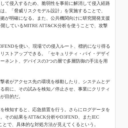
用して侵入するため、脆弱性を事前に解消して侵入経路
には、「脅威リスクモデル設計」を実施することで、
根拠が明確になる。また、公共機関向けに研究開発支援
開しているMITRE ATT&CK分析を使うことで、攻撃
3FENDを使い、現場での侵入ルート、標的になり得る
をリストアップできる。「セキュリティ・バイ・デザイ
ーネント、デバイスの3つの層で多層防御の手法を用
。
撃者がアクセス先の環境を移動したり、システムとデ
する前に、その試みを検知／停止させ、事業にクリティ
のが目的だ。
を検知すると、応急措置を行う。さらにログデータを
の結果をATT&CK分析やD3FEND、またIEC
ることで、具体的な対処方法が見えてくるという。