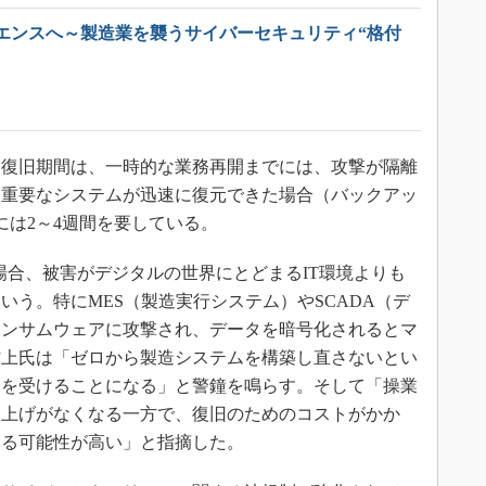
エンスへ～製造業を襲うサイバーセキュリティ“格付
復旧期間は、一時的な業務再開までには、攻撃が隔離
ら重要なシステムが迅速に復元できた場合（バックアッ
には2～4週間を要している。
合、被害がデジタルの世界にとどまるIT環境よりも
いう。特にMES（製造実行システム）やSCADA（デ
ランサムウェアに攻撃され、データを暗号化されるとマ
村上氏は「ゼロから製造システムを構築し直さないとい
ジを受けることになる」と警鐘を鳴らす。そして「操業
り上げがなくなる一方で、復旧のためのコストがかか
陥る可能性が高い」と指摘した。