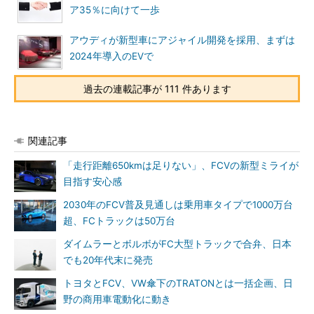
ア35％に向けて一歩
アウディが新型車にアジャイル開発を採用、まずは
2024年導入のEVで
過去の連載記事が 111 件あります
関連記事
「走行距離650kmは足りない」、FCVの新型ミライが
目指す安心感
2030年のFCV普及見通しは乗用車タイプで1000万台
超、FCトラックは50万台
ダイムラーとボルボがFC大型トラックで合弁、日本
でも20年代末に発売
トヨタとFCV、VW傘下のTRATONとは一括企画、日
野の商用車電動化に動き