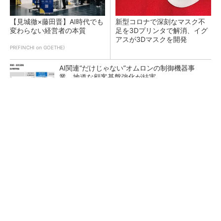
【見城徹×藤田晋】AI時代でも
新型コロナで深刻なマスク不
変わらない経営者の本質
足を3Dプリンタで解消、イグ
アスが3Dマスクを開発
PR(FINCHI on GOETHE)
AI関連“だけじゃない”オムロンの制御機器事
業、地道な顧客基盤強化が結実
【レベル14】生成AIを味方に、3D CADを使い
こなそう！
「取りあえずボルトで固定」は禁物 締結部設
計で押さえるべき基本