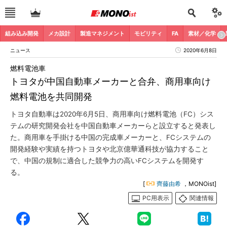
組み込み開発
メカ設計
製造マネジメント
モビリティ
FA
素材／化学
ニュース
2020年6月8日
燃料電池車
トヨタが中国自動車メーカーと合弁、商用車向け
燃料電池を共同開発
トヨタ自動車は2020年6月5日、商用車向け燃料電池（FC）シス
テムの研究開発会社を中国自動車メーカーらと設立すると発表し
た。商用車を手掛ける中国の完成車メーカーと、FCシステムの
開発経験や実績を持つトヨタや北京億華通科技が協力すること
で、中国の規制に適合した競争力の高いFCシステムを開発す
る。
[
齊藤由希
，MONOist]
PC用表示
関連情報