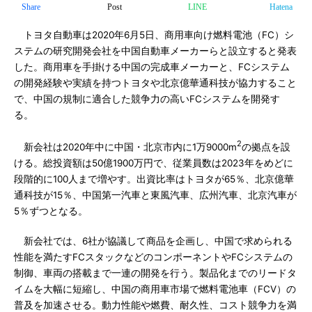
Share
Post
LINE
Hatena
トヨタ自動車は2020年6月5日、商用車向け燃料電池（FC）シ
ステムの研究開発会社を中国自動車メーカーらと設立すると発表
した。商用車を手掛ける中国の完成車メーカーと、FCシステム
の開発経験や実績を持つトヨタや北京億華通科技が協力すること
で、中国の規制に適合した競争力の高いFCシステムを開発す
る。
2
新会社は2020年中に中国・北京市内に1万9000m
の拠点を設
ける。総投資額は50億1900万円で、従業員数は2023年をめどに
段階的に100人まで増やす。出資比率はトヨタが65％、北京億華
通科技が15％、中国第一汽車と東風汽車、広州汽車、北京汽車が
5％ずつとなる。
新会社では、6社が協議して商品を企画し、中国で求められる
性能を満たすFCスタックなどのコンポーネントやFCシステムの
制御、車両の搭載まで一連の開発を行う。製品化までのリードタ
イムを大幅に短縮し、中国の商用車市場で燃料電池車（FCV）の
普及を加速させる。動力性能や燃費、耐久性、コスト競争力を満