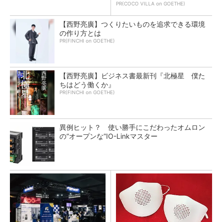
PR(COCO VILLA on GOETHE)
【西野亮廣】つくりたいものを追求できる環境
の作り方とは
PR(FINCHI on GOETHE)
【西野亮廣】ビジネス書最新刊『北極星 僕た
ちはどう働くか』
PR(FINCHI on GOETHE)
異例ヒット？ 使い勝手にこだわったオムロン
の“オープンな”IO-Linkマスター