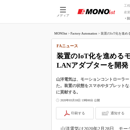
工
産
メディア
脱
つながる技術
AI×技術
MONOist
>
Factory Automation
>
装置のIoT化を進め
つながる工場
AI×設備
つながるサービ
Physical
FAニュース
装置のIoT化を進め
LANアダプターを開発
山洋電気は、モーションコントローラー「S
た。装置の状態をスマホやタブレットな
に貢献する。
2020年03月18日 13時00分 公開
印刷する
通知する
山洋電気は2020年2月28日、モー