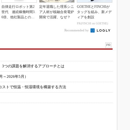
自律走行ロボット第2
定年退職した理系シニ
GOETHEとFINCHIが
世代 連続稼働時間3.
ア人材が核融合発電炉
タッグを組み、新メデ
6倍、他社製品との連
開発で活躍、なぜ？
ィアを創設
携も可能
PR(FINCHI on GOETHE)
Recommended by
PR
」
 3つの課題を解消するアプローチとは
～2026年5月）
コストで恒温・恒湿環境を構築する方法