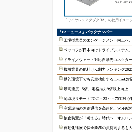
「ワイヤレスアダプタ 3A」の使用イメー
「FAニュース」バックナンバー
工場従業員のエンゲージメント向上へ
ベッコフが日本向けドライブシステム
ドライ／ウェット対応自動光コネクター
機械業界の他社けん制力ランキング202
動的環境下でも安定検出するIO-Link
最高速度1.5倍、定格推力9倍以上向上
耐環境リモートI/Oに－25～＋75℃
産業設備の無線通信を高速化、Wi-Fi
検査装置が「考える」時代へ オムロンが
自動化進展で保全業務の負荷高まるも