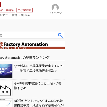
薬品・衣料品
中小製造業
マイページ
ルマガ
告知
Special
tory Automationの記事ランキング
なぜ熊本に半導体産業が集まるのか
――地震で工場稼働停止相次ぐ
令和8年熊本地震による工場への影
響まとめ
AI関連“だけじゃない”オムロンの制
御機器事業、地道な顧客基盤強化が