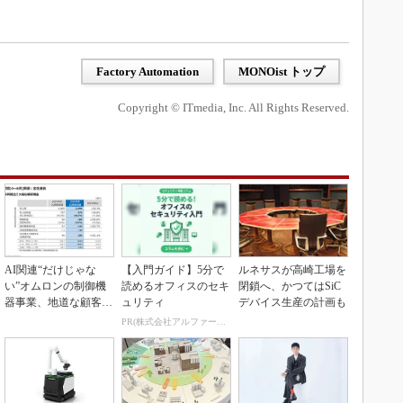
Factory Automation
MONOist トップ
Copyright © ITmedia, Inc. All Rights Reserved.
AI関連“だけじゃな
【入門ガイド】5分で
ルネサスが高崎工場を
い”オムロンの制御機
読めるオフィスのセキ
閉鎖へ、かつてはSiC
器事業、地道な顧客基
ュリティ
デバイス生産の計画も
盤強化が結実
PR(株式会社アルファーテクノ)