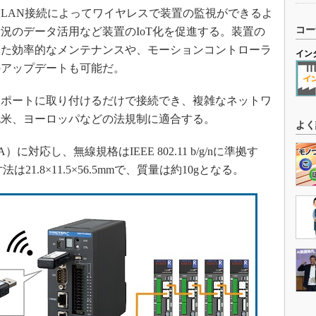
LAN接続によってワイヤレスで装置の監視ができるよ
コー
況のデータ活用など装置のIoT化を促進する。装置の
じた効率的なメンテナンスや、モーションコントローラ
イン
のアップデートも可能だ。
Bポートに取り付けるだけで接続でき、複雑なネットワ
北米、ヨーロッパなどの法規制に適合する。
よく
）に対応し、無線規格はIEEE 802.11 b/g/nに準拠す
21.8×11.5×56.5mmで、質量は約10gとなる。