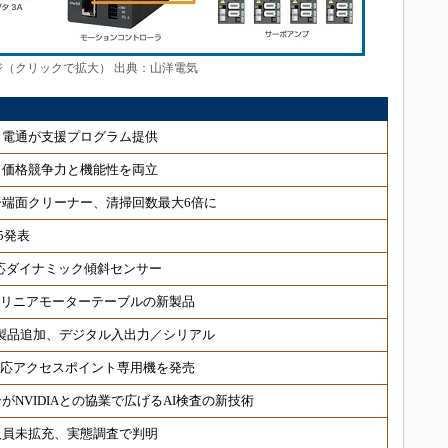
ジ（クリックで拡大） 出典：山洋電気
、電通が支援プログラム提供
、価格競争力と機能性を両立
端面クリーナー、清掃回数最大6倍に
5発表
対応ダイナミック傾斜センサー
 リニアモーターテーブルの新製品
対応製品追加、デジタル入出力／シリアル
6対応アクセスポイント専用機を発売
NVIDIAとの協業で広げるAI検査の新技術
人員未拡充、実態調査で判明