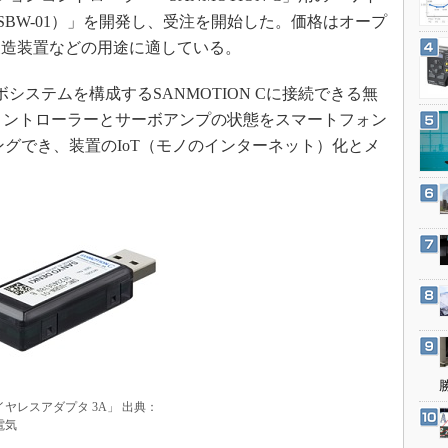
3Dプリンタ
産業オープンネット展
USBW-01）」を開発し、受注を開始した。価格はオープ
デジタルツインとCAE
製造装置などの用途に適している。
S＆OP
システムを構成するSANMOTION Cに接続できる無
インダストリー4.0
コントローラーとサーボアンプの状態をスマートフォン
イノベーション
ングでき、装置のIoT（モノのインターネット）化とメ
製造業ビッグデータ
メイドインジャパン
植物工場
知財マネジメント
海外生産
グローバル設計・開発
制御セキュリティ
新型コロナへの対応
ヤレスアダプタ 3A」 出典：
電気