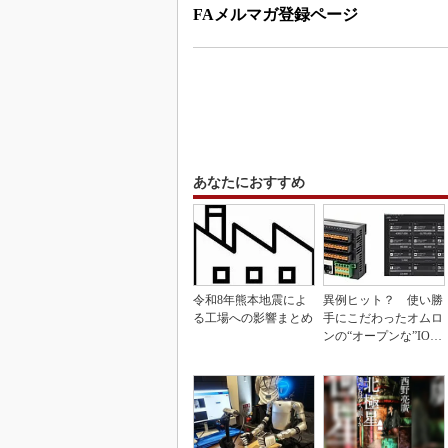
FAメルマガ登録ページ
あなたにおすすめ
令和8年熊本地震によ
異例ヒット？ 使い勝
る工場への影響まとめ
手にこだわったオムロ
ンの“オープンな”IO-L
inkマスター