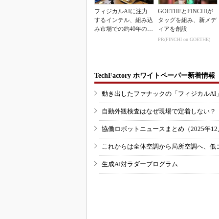
フィジカルAIに注力
GOETHEとFINCHIが
するインテル、組み込
タッグを組み、新メデ
み市場での約40年の実
ィアを創設
績を生かせるか
PR(FINCHI on GOETHE)
TechFactory ホワイトペーパー新着情報
動き出したファナックの「フィジカルAI
自動外観検査はなぜ現場で定着しない？
協働ロボットニュースまとめ（2025年12月
これからは全体空調から局所空調へ、低
生成AI対ラダープログラム