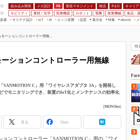
程別：
組み込み開発
メカ設計
製造マネジメント
物流
R＆D
キャリア
FA
業別：
モビリティ
素材／化学
医療機器
ロボット
電機
産業機械
食品・
炭素
サステナ設計
エッジ逆襲
品質
展示会
特集
メ
IoT
AI
ebook
伝承
組み込み開発
CEATEC
読者調査まとめ
編集後記
るモーションコントローラー用無...
JIMTOF
保全
メカ設計
つながるクルマ
組込み/エッジ コンピューティング
ス
 AI
製造マネジメント
5G
展＆IoT/5Gソリューション展
VR／AR
FA
るモーションコントローラー用無線
IIFES
モビリティ
フィールドサービス
国際ロボット展
素材／化学
FPGA
Fac
ジャパンモビリティショー
組み込み画像技術
ANMOTION C」用「ワイヤレスアダプタ 3A」を開発し
TECHNO-FRONTIER
どでモニタリングでき、装置のIoT化とメンテナンスの効率化
組み込みモデリング
人テク展
Windows Embedded
[
MONOist
]
スマート工場EXPO
車載ソフト開発
EdgeTech+
見る
Share
ISO26262
日本ものづくりワールド
無償設計ツール
AUTOMOTIVE WORLD
ションコントローラー「SANMOTION C」用の「ワイ