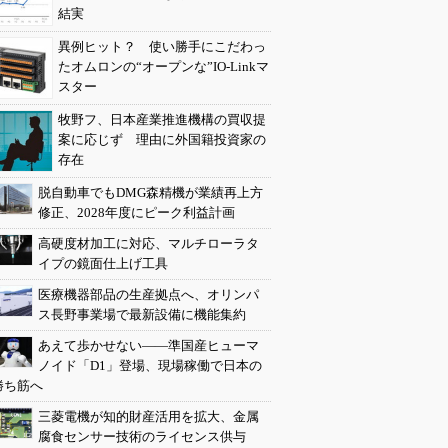
結実
異例ヒット？ 使い勝手にこだわっ
たオムロンの“オープンな”IO-Linkマ
スター
牧野フ、日本産業推進機構の買収提
案に応じず 理由に外国籍投資家の
存在
脱自動車でもDMG森精機が業績再上方
修正、2028年度にピーク利益計画
高硬度材加工に対応、マルチローラタ
イプの鏡面仕上げ工具
医療機器部品の生産拠点へ、オリンパ
ス長野事業場で最新設備に機能集約
あえて歩かせない――準国産ヒューマ
ノイド「D1」登場、現場稼働で日本の
勝ち筋へ
三菱電機が知的財産活用を拡大、金属
腐食センサー技術のライセンス供与