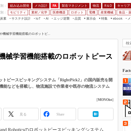
程別：
組み込み開発
メカ設計
製造マネジメント
物流
R＆D
キャリア
FA
業別：
モビリティ
素材／化学
医療機器
ロボット
電機
産業機械
食品・
炭素
サステナ設計
エッジ逆襲
品質
展示会
特集
メ
IoT
AI
ebook
伝承
組み込み開発
CEATEC
読者調査まとめ
編集後記
や機械学習機能搭載のロボットピ...
JIMTOF
保全
メカ設計
つながるクルマ
組込み/エッジ コンピューティング
ス
 AI
製造マネジメント
5G
展＆IoT/5Gソリューション展
VR／AR
FA
機械学習機能搭載のロボットピース
IIFES
モビリティ
フィールドサービス
国際ロボット展
素材／化学
FPGA
Fac
ジャパンモビリティショー
組み込み画像技術
sのロボットピースピッキングシステム「RightPick2」の国内販売を開
TECHNO-FRONTIER
機能などを搭載し、物流施設で作業者や既存の物流システム
組み込みモデリング
人テク展
Windows Embedded
[
MONOist
]
スマート工場EXPO
車載ソフト開発
EdgeTech+
見る
Share
ISO26262
日本ものづくりワールド
無償設計ツール
AUTOMOTIVE WORLD
Hand Roboticsのロボットピースピッキングシステム