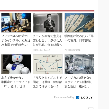
フィジカルAIに注力
チームが本音で意見を
学際的に読みたい「第
するインテル、組み込
交わし合い、多様な人
一の古典」日本書紀
み市場での約40年の実
財が挑戦できる組織へ
績を生かせるか
PR(dentsu Japan)
PR(國學院大學)
あえて歩かせない――
「取りあえずボルトで
フィジカルAI時代の
準国産ヒューマノイド
固定」は禁物 締結部
ロボティクス新標準、
「D1」登場、現場稼
設計で押さえるべき基
安全性は「後付け」で
働で日本の勝ち筋へ
本
なく「設計の核心」
Recommended by