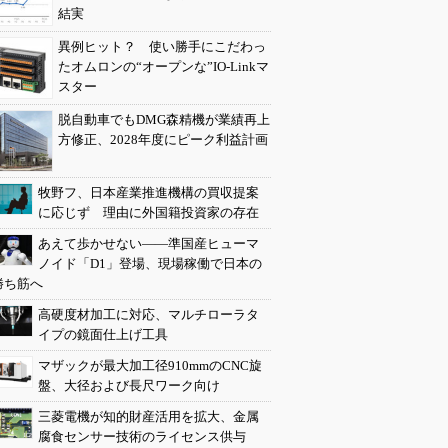
結実
異例ヒット？ 使い勝手にこだわっ
たオムロンの“オープンな”IO-Linkマ
スター
脱自動車でもDMG森精機が業績再上
方修正、2028年度にピーク利益計画
牧野フ、日本産業推進機構の買収提案
に応じず 理由に外国籍投資家の存在
あえて歩かせない――準国産ヒューマ
ノイド「D1」登場、現場稼働で日本の
勝ち筋へ
高硬度材加工に対応、マルチローラタ
イプの鏡面仕上げ工具
マザックが最大加工径910mmのCNC旋
盤、大径および長尺ワーク向け
三菱電機が知的財産活用を拡大、金属
腐食センサー技術のライセンス供与