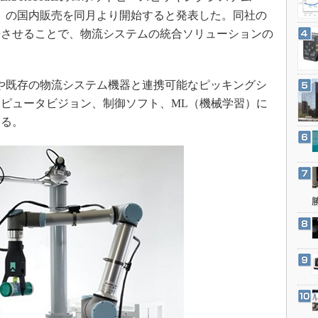
3Dプリンタ
産業オープンネット展
ツー）」の国内販売を同月より開始すると発表した。同社の
デジタルツインとCAE
携させることで、物流システムの統合ソリューションの
S＆OP
インダストリー4.0
作業者や既存の物流システム機器と連携可能なピッキングシ
イノベーション
ピュータビジョン、制御ソフト、ML（機械学習）に
製造業ビッグデータ
する。
メイドインジャパン
植物工場
知財マネジメント
海外生産
グローバル設計・開発
制御セキュリティ
新型コロナへの対応