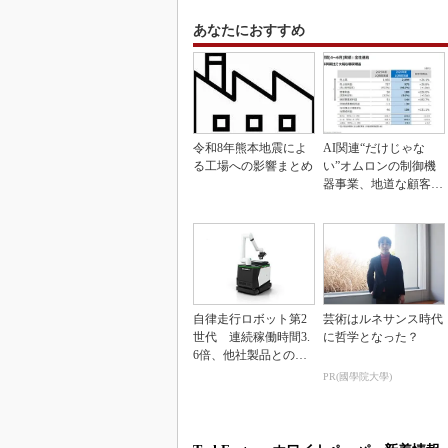
あなたにおすすめ
令和8年熊本地震によ
AI関連“だけじゃな
る工場への影響まとめ
い”オムロンの制御機
器事業、地道な顧客基
盤強化が結実
自律走行ロボット第2
芸術はルネサンス時代
世代 連続稼働時間3.
に哲学となった？
6倍、他社製品との連
携も可能
PR(國學院大學)