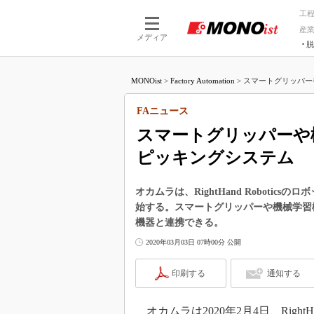
工
産
メディア
脱
つながる技術
AI×技術
MONOist
>
Factory Automation
>
スマートグリッパー
つながる工場
AI×設備
つながるサービ
Physical
FAニュース
スマートグリッパーや
ピッキングシステム
オカムラは、RightHand Robotic
始する。スマートグリッパーや機械学習
機器と連携できる。
2020年03月03日 07時00分 公開
印刷する
通知する
オカムラは2020年2月4日、Right