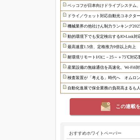
ベッコフが日本向けドライブシステム
ドライ／ウェット対応自動光コネクター
機械業界の他社けん制力ランキング202
動的環境下でも安定検出するIO-Link
最高速度1.5倍、定格推力9倍以上向上
耐環境リモートI/Oに－25～＋75℃
産業設備の無線通信を高速化、Wi-Fi
検査装置が「考える」時代へ オムロンが
自動化進展で保全業務の負荷高まるも
この連載
おすすめホワイトペーパー