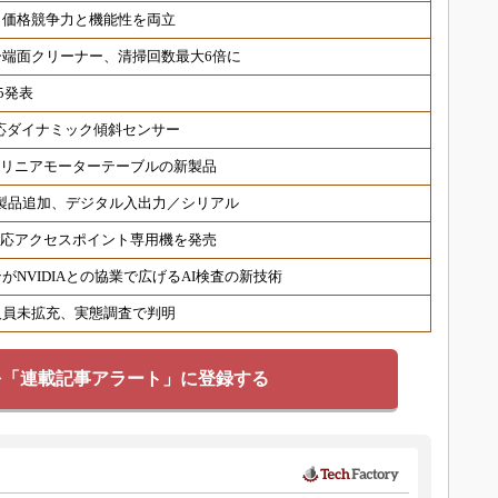
、価格競争力と機能性を両立
端面クリーナー、清掃回数最大6倍に
5発表
対応ダイナミック傾斜センサー
 リニアモーターテーブルの新製品
対応製品追加、デジタル入出力／シリアル
6対応アクセスポイント専用機を発売
NVIDIAとの協業で広げるAI検査の新技術
人員未拡充、実態調査で判明
を「連載記事アラート」に登録する