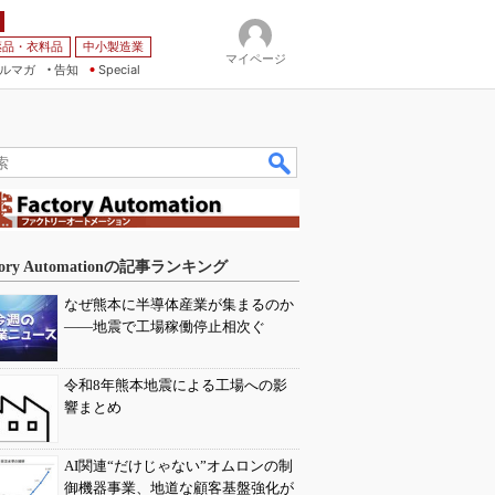
薬品・衣料品
中小製造業
マイページ
ルマガ
告知
Special
tory Automationの記事ランキング
なぜ熊本に半導体産業が集まるのか
――地震で工場稼働停止相次ぐ
令和8年熊本地震による工場への影
響まとめ
AI関連“だけじゃない”オムロンの制
御機器事業、地道な顧客基盤強化が