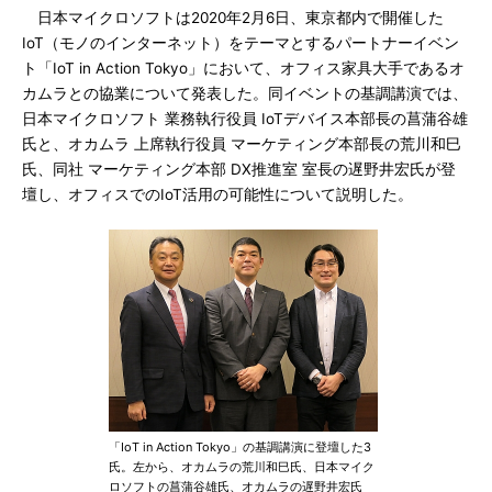
日本マイクロソフトは2020年2月6日、東京都内で開催した
IoT（モノのインターネット）をテーマとするパートナーイベン
ト「IoT in Action Tokyo」において、オフィス家具大手であるオ
カムラとの協業について発表した。同イベントの基調講演では、
日本マイクロソフト 業務執行役員 IoTデバイス本部長の菖蒲谷雄
氏と、オカムラ 上席執行役員 マーケティング本部長の荒川和巳
氏、同社 マーケティング本部 DX推進室 室長の遅野井宏氏が登
壇し、オフィスでのIoT活用の可能性について説明した。
「IoT in Action Tokyo」の基調講演に登壇した3
氏。左から、オカムラの荒川和巳氏、日本マイク
ロソフトの菖蒲谷雄氏、オカムラの遅野井宏氏