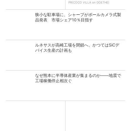
PR(COCO VILLA on GOETHE)
狭小な駐車場に、シャープがポールカメラ式製
品発表 市場シェア10％目指す
ルネサスが高崎工場を閉鎖へ、かつてはSiCデ
バイス生産の計画も
なぜ熊本に半導体産業が集まるのか――地震で
工場稼働停止相次ぐ