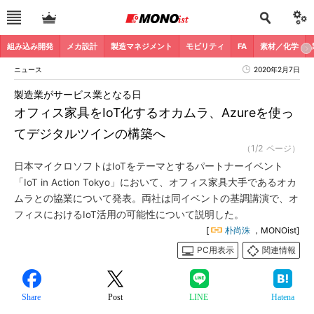
組み込み開発
メカ設計
製造マネジメント
モビリティ
FA
素材／化学
ニュース
2020年2月7日
製造業がサービス業となる日
オフィス家具をIoT化するオカムラ、Azureを使っ
てデジタルツインの構築へ
（1/2 ページ）
日本マイクロソフトはIoTをテーマとするパートナーイベント
「IoT in Action Tokyo」において、オフィス家具大手であるオカ
ムラとの協業について発表。両社は同イベントの基調講演で、オ
フィスにおけるIoT活用の可能性について説明した。
[
朴尚洙
，MONOist]
PC用表示
関連情報
Share
Post
LINE
Hatena