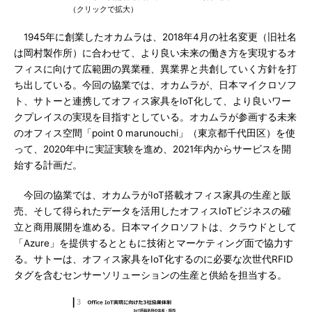
（クリックで拡大）
1945年に創業したオカムラは、2018年4月の社名変更（旧社名
は岡村製作所）に合わせて、より良い未来の働き方を実現するオ
フィスに向けて広範囲の異業種、異業界と共創していく方針を打
ち出している。今回の協業では、オカムラが、日本マイクロソフ
ト、サトーと連携してオフィス家具をIoT化して、より良いワー
クプレイスの実現を目指すとしている。オカムラが参画する未来
のオフィス空間「point 0 marunouchi」（東京都千代田区）を使
って、2020年中に実証実験を進め、2021年内からサービスを開
始する計画だ。
今回の協業では、オカムラがIoT搭載オフィス家具の生産と販
売、そして得られたデータを活用したオフィスIoTビジネスの確
立と商用展開を進める。日本マイクロソフトは、クラウドとして
「Azure」を提供するとともに技術とマーケティング面で協力す
る。サトーは、オフィス家具をIoT化するのに必要な次世代RFID
タグを含むセンサーソリューションの生産と供給を担当する。