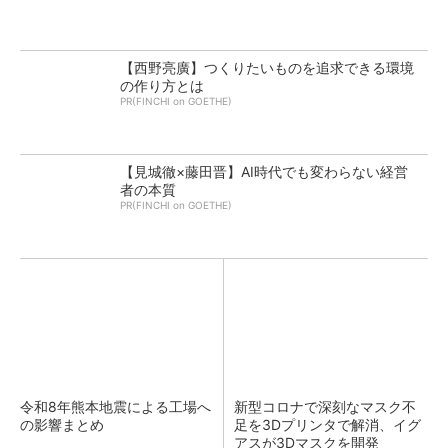
【西野亮廣】つくりたいものを追求できる環境
の作り方とは
PR(FINCHI on GOETHE)
【見城徹×藤田晋】AI時代でも変わらない経営
者の本質
PR(FINCHI on GOETHE)
令和8年熊本地震による工場へ
新型コロナで深刻なマスク不
の影響まとめ
足を3Dプリンタで解消、イグ
アスが3Dマスクを開発