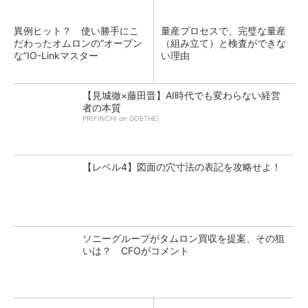
異例ヒット？ 使い勝手にこ
量産プロセスで、完璧な量産
だわったオムロンの“オープン
（組み立て）と検査ができな
な”IO-Linkマスター
い理由
【見城徹×藤田晋】AI時代でも変わらない経営
者の本質
PR(FINCHI on GOETHE)
【レベル4】図面の穴寸法の表記を攻略せよ！
ソニーグループがタムロン買収を提案、その狙
いは？ CFOがコメント