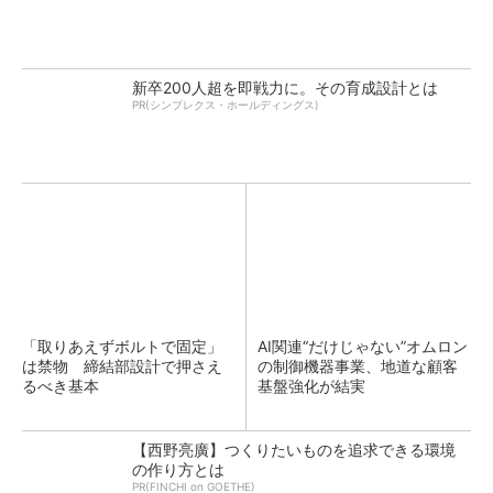
新卒200人超を即戦力に。その育成設計とは
PR(シンプレクス・ホールディングス)
「取りあえずボルトで固定」
AI関連“だけじゃない”オムロン
は禁物 締結部設計で押さえ
の制御機器事業、地道な顧客
るべき基本
基盤強化が結実
【西野亮廣】つくりたいものを追求できる環境
の作り方とは
PR(FINCHI on GOETHE)