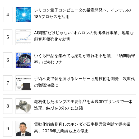
シリコン量子コンピュータの量産開発へ、インテルの
18Aプロセスを活用
AI関連“だけじゃない”オムロンの制御機器事業、地道な
顧客基盤強化が結実
いくら部品を集めても納期が遅れる不思議、「納期順守
率」に潜むワナ
手術不要で音を届けるレーザー照射技術を開発、次世代
の難聴治療に
老朽化したポンプの主要部品を金属3Dプリンタで一体
造形、納期を3分の1に短縮
電動化戦略見直しのホンダが四半期営業利益で過去最
高、2026年度業績も上方修正