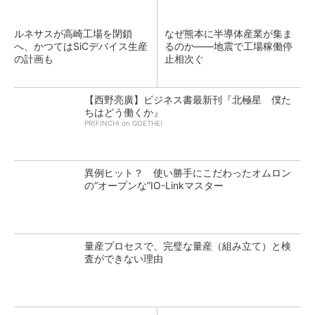
ルネサスが高崎工場を閉鎖
なぜ熊本に半導体産業が集ま
へ、かつてはSiCデバイス生産
るのか――地震で工場稼働停
の計画も
止相次ぐ
【西野亮廣】ビジネス書最新刊『北極星 僕た
ちはどう働くか』
PR(FINCHI on GOETHE)
異例ヒット？ 使い勝手にこだわったオムロン
の“オープンな”IO-Linkマスター
量産プロセスで、完璧な量産（組み立て）と検
査ができない理由