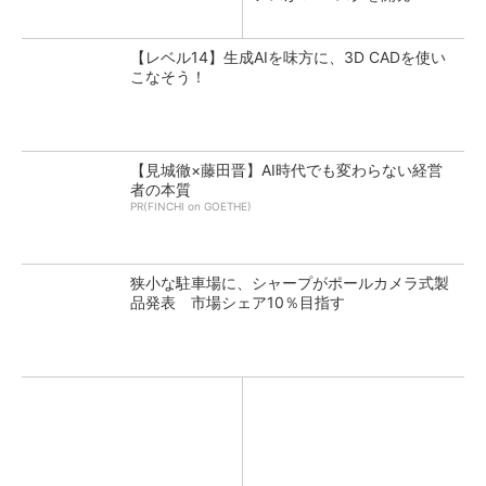
【レベル14】生成AIを味方に、3D CADを使い
こなそう！
【見城徹×藤田晋】AI時代でも変わらない経営
者の本質
PR(FINCHI on GOETHE)
狭小な駐車場に、シャープがポールカメラ式製
品発表 市場シェア10％目指す