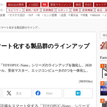
程別：
組み込み開発
メカ設計
製造マネジメント
物流
R＆D
キャリア
FA
業別：
モビリティ
素材／化学
医療機器
ロボット
電機
産業機械
食品・
炭素
サステナ設計
エッジ逆襲
品質
展示会
特集
メ
IoT
AI
ebook
伝承
組み込み開発
CEATEC
読者調査まとめ
編集後記
マート化する製品群のラインア...
JIMTOF
保全
メカ設計
つながるクルマ
組込み/エッジ コンピューティング
ス
 AI
製造マネジメント
5G
展＆IoT/5Gソリューション展
VR／AR
FA
マート化する製品群のラインアップ
IIFES
モビリティ
フィールドサービス
国際ロボット展
素材／化学
FPGA
Fac
ジャパンモビリティショー
組み込み画像技術
OYOPUC-Nano」シリーズのラインアップを強化し、2020
TECHNO-FRONTIER
ュール、安全マスター、エッジコンピュータの3つを一体化し、
組み込みモデリング
人テク展
Windows Embedded
[
MONOist
]
スマート工場EXPO
車載ソフト開発
EdgeTech+
見る
Share
ISO26262
日本ものづくりワールド
無償設計ツール
AUTOMOTIVE WORLD
設備をスマート化する「TOYOPUC-Nano」シリーズ