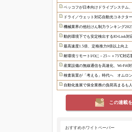
ベッコフが日本向けドライブシステム
ドライ／ウェット対応自動光コネクター
機械業界の他社けん制力ランキング202
動的環境下でも安定検出するIO-Link
最高速度1.5倍、定格推力9倍以上向上
耐環境リモートI/Oに－25～＋75℃
産業設備の無線通信を高速化、Wi-Fi
検査装置が「考える」時代へ オムロンが
自動化進展で保全業務の負荷高まるも
この連載
おすすめホワイトペーパー