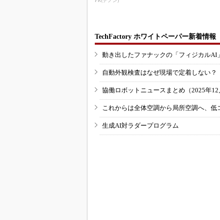
PR(デノン)
TechFactory ホワイトペーパー新着情報
動き出したファナックの「フィジカルAI
自動外観検査はなぜ現場で定着しない？
協働ロボットニュースまとめ（2025年12月
これからは全体空調から局所空調へ、低
生成AI対ラダープログラム