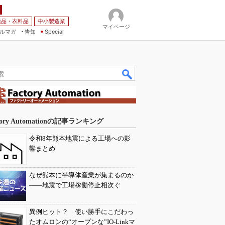
薬品・衣料品
中小製造業
マイページ
ルマガ
告知
Special
tory Automationの記事ランキング
令和8年熊本地震による工場への影
響まとめ
なぜ熊本に半導体産業が集まるのか
――地震で工場稼働停止相次ぐ
異例ヒット？ 使い勝手にこだわっ
たオムロンの“オープンな”IO-Linkマ