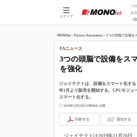
工
産
メディア
脱
つながる技術
AI×技術
MONOist
>
Factory Automation
>
3つの頭脳で設備をス
つながる工場
AI×設備
つながるサービ
Physical
FAニュース
3つの頭脳で設備をス
を強化
ジェイテクトは、設備をスマート化する「T
年1月より販売を開始する。CPUモジ
スマート化する。
2019年12月23日 07時00分 公開
印刷する
通知する
ジェイテクトは2019年11月26日、