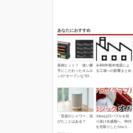
あなたにおすすめ
異例ヒット？ 使い勝
令和8年熊本地震によ
手にこだわったオムロ
る工場への影響まとめ
ンの“オープンな”IO-L
inkマスター
「音楽のシャワー」浴
AlteraはITバブルを切
びたことはある？
り抜け全盛期へ、時代
を先取りしたArmコア
＋FPGA...