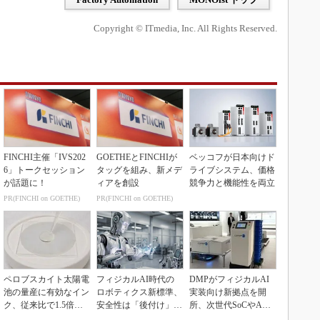
Copyright © ITmedia, Inc. All Rights Reserved.
FINCHI主催「IVS202
GOETHEとFINCHIが
ベッコフが日本向けド
6」トークセッション
タッグを組み、新メデ
ライブシステム、価格
が話題に！
ィアを創設
競争力と機能性を両立
PR(FINCHI on GOETHE)
PR(FINCHI on GOETHE)
ペロブスカイト太陽電
フィジカルAI時代の
DMPがフィジカルAI
池の量産に有効なイン
ロボティクス新標準、
実装向け新拠点を開
ク、従来比で1.5倍の
安全性は「後付け」で
所、次世代SoCやAM
性能向上
なく「設計の核心」
Rデモを披露