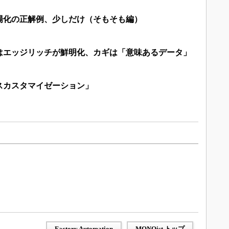
場化の正解例、少しだけ（そもそも編）
はエッジリッチが鮮明化、カギは「意味あるデータ」
スカスタマイゼーション」
Factory Automation
MONOist トップ