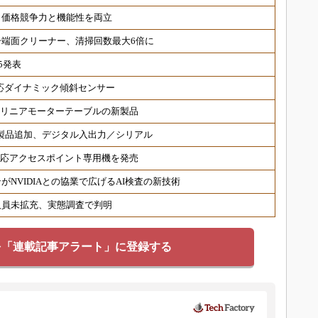
、価格競争力と機能性を両立
端面クリーナー、清掃回数最大6倍に
5発表
対応ダイナミック傾斜センサー
 リニアモーターテーブルの新製品
対応製品追加、デジタル入出力／シリアル
6対応アクセスポイント専用機を発売
NVIDIAとの協業で広げるAI検査の新技術
人員未拡充、実態調査で判明
を「連載記事アラート」に登録する