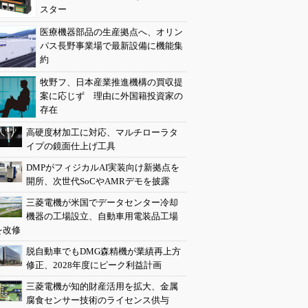
スター
医療機器部品の生産拠点へ、オリン
パス長野事業場で最新設備に機能集
約
牧野フ、日本産業推進機構の買収提
案に応じず 理由に外国籍投資家の
存在
高硬度材加工に対応、マルチローラタ
イプの鏡面仕上げ工具
DMPがフィジカルAI実装向け新拠点を
開所、次世代SoCやAMRデモを披露
三菱電機が米国でデータセンター冷却
機器の工場設立、自動車用電装品工場
を改修
脱自動車でもDMG森精機が業績再上方
修正、2028年度にピーク利益計画
三菱電機が知的財産活用を拡大、金属
腐食センサー技術のライセンス供与