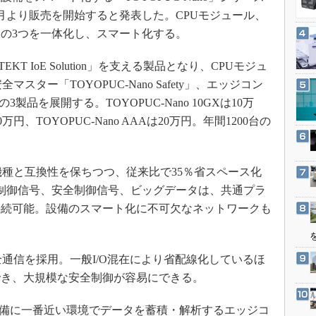
3Dプリンタ
産業オープンネット展
1月より販売を開始すると発表した。CPUモジュール、
デジタルツインとCAE
の3つを一体化し、スマート化する。
S＆OP
EKT IoE Solution」を支える製品となり、CPUモジュ
インダストリー4.0
安全マスター「TOYOPUC-Nano Safety」、エッジコン
イノベーション
」の3製品を展開する。TOYOPUC-Nano 10GXは10万
製造業ビッグデータ
yは10万円、TOYOPUC-Nano AAAは20万円。年間1200台の
メイドインジャパン
植物工場
、従来機種と互換性を保ちつつ、従来比で35％省スペース化
知財マネジメント
制御信号、安全制御信号、ビッグデータは、共通プラ
海外生産
接続可能。設備のスマート化に不可欠なネットワークも
グローバル設計・開発
制御セキュリティ
は、新安全通信を採用。一般I/O混在により省配線化しているほ
新型コロナへの対応
でき、大規模な安全制御が容易にできる。
人や設備に一番近い環境でデータを蓄積・解析するエッジコ