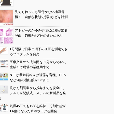
見ても触っても気付かない極薄電
極！ 自然な状態で脳波などを計測
アトピーのかゆみや症状に差が出る
理由、T細胞受容体の違いにあり
1分間隔で日常生活下の血圧を測定でき
るプログラムを発売
医療文書の作成時間を30分から5分へ、
生成AIで現場の業務効率化
NTTが養殖飼料向け珪藻を育種、DHA
など5種の脂肪酸が1.8倍に
抗がん剤調製から投与までを安全に、
テルモが閉鎖式システムの新製品を発
売
気温45℃でも15℃を維持、冷却性能が
1.6倍になった水冷ウェアを開発