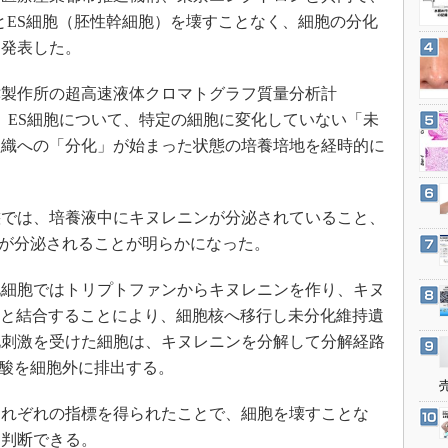
3Dプリンタ
産業オープンネット展
）とES細胞（胚性幹細胞）を壊すことなく、細胞の分化
デジタルツインとCAE
と発表した。
S＆OP
製作所の超高速液体クロマトグラフ質量分析計
インダストリー4.0
S細胞、ES細胞について、特定の細胞に変化していない「未
イノベーション
組織への「分化」が始まった状態の培養培地を経時的に
製造業ビッグデータ
メイドインジャパン
では、培養液中にキヌレニンが分泌されていること、
植物工場
酸が分泌されることが明らかになった。
知財マネジメント
海外生産
細胞ではトリプトファンからキヌレニンを作り、キヌ
Rと結合することにより、細胞核へ移行し未分化維持遺
グローバル設計・開発
化刺激を受けた細胞は、キヌレニンを分解して分解経路
制御セキュリティ
ン酸を細胞外に排出する。
新型コロナへの対応
れぞれの指標を得られたことで、細胞を壊すことな
を判断できる。