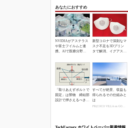
あなたにおすすめ
NVIDIAがアステラス
新型コロナで深刻なマ
や富士フイルムと連
スク不足を3Dプリン
携、AIで医療分野支
タで解消、イグアスが
援へ
3Dマスクを開発
「取りあえずボルトで
すべてが絶景、収益も
固定」は禁物 締結部
得られるその仕組みと
設計で押さえるべき基
は
本
PR(COCO VILLA on GOETHE)
TechFactory ホワイトペーパー新着情報