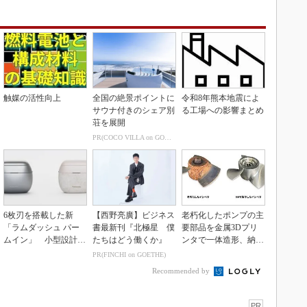
触媒の活性向上
全国の絶景ポイントに
令和8年熊本地震によ
サウナ付きのシェア別
る工場への影響まとめ
荘を展開
PR(COCO VILLA on GOETHE)
6枚刃を搭載した新
【西野亮廣】ビジネス
老朽化したポンプの主
「ラムダッシュ パー
書最新刊『北極星 僕
要部品を金属3Dプリ
ムイン」 小型設計と
たちはどう働くか』
ンタで一体造形、納期
意匠性をさらに追求
を3分の1に短縮
PR(FINCHI on GOETHE)
Recommended by
PR