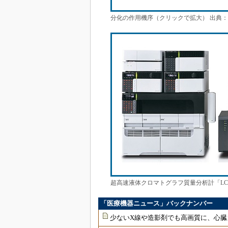
分化の作用機序（クリックで拡大） 出典
超高速液体クロマトグラフ質量分析計「LCM
「医療機器ニュース」バックナンバー
少ないX線や造影剤でも高画質に、心臓