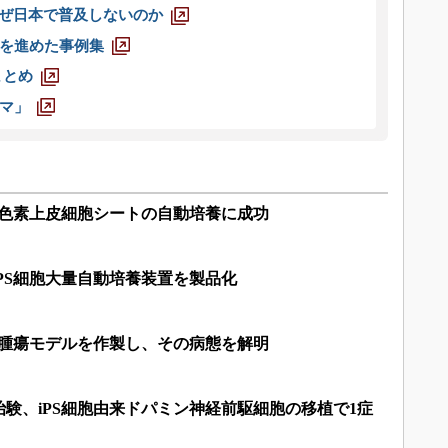
なぜ日本で普及しないのか
を進めた事例集
まとめ
マ」
膜色素上皮細胞シートの自動培養に成功
PS細胞大量自動培養装置を製品化
脳腫瘍モデルを作製し、その病態を解明
験、iPS細胞由来ドパミン神経前駆細胞の移植で1症