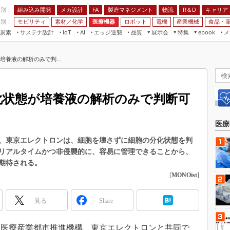
程別：
組み込み開発
メカ設計
製造マネジメント
物流
R＆D
キャリア
FA
業別：
モビリティ
素材／化学
医療機器
ロボット
電機
産業機械
食品・
炭素
サステナ設計
エッジ逆襲
品質
展示会
特集
メ
IoT
AI
ebook
伝承
組み込み開発
CEATEC
読者調査まとめ
編集後記
培養液の解析のみで判...
JIMTOF
保全
メカ設計
つながるクルマ
組込み/エッジ コンピューティング
ス
 AI
製造マネジメント
5G
展＆IoT/5Gソリューション展
VR／AR
FA
分化状態が培養液の解析のみで判断可
IIFES
モビリティ
フィールドサービス
国際ロボット展
素材／化学
FPGA
医療
ジャパンモビリティショー
組み込み画像技術
、東京エレクトロンは、細胞を壊さずに細胞の分化状態を判
TECHNO-FRONTIER
リアルタイムかつ非侵襲的に、容易に管理できることから、
組み込みモデリング
人テク展
期待される。
Windows Embedded
[
MONOist
]
スマート工場EXPO
車載ソフト開発
EdgeTech+
見る
Share
ISO26262
日本ものづくりワールド
無償設計ツール
AUTOMOTIVE WORLD
神戸医療産業都市推進機構、東京エレクトロンと共同で、