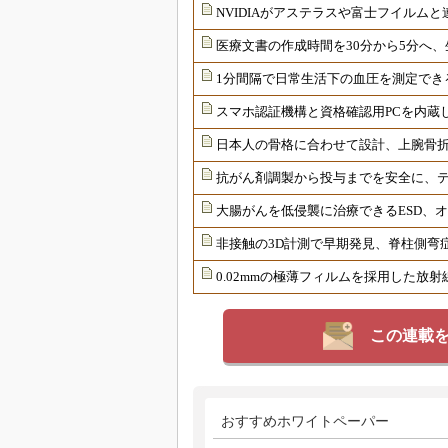
NVIDIAがアステラスや富士フイルムと
医療文書の作成時間を30分から5分へ、
1分間隔で日常生活下の血圧を測定でき
スマホ認証機構と資格確認用PCを内蔵
日本人の骨格に合わせて設計、上腕骨
抗がん剤調製から投与までを安全に、
大腸がんを低侵襲に治療できるESD、
非接触の3D計測で早期発見、脊柱側弯
0.02mmの極薄フィルムを採用した放
この連載
おすすめホワイトペーパー