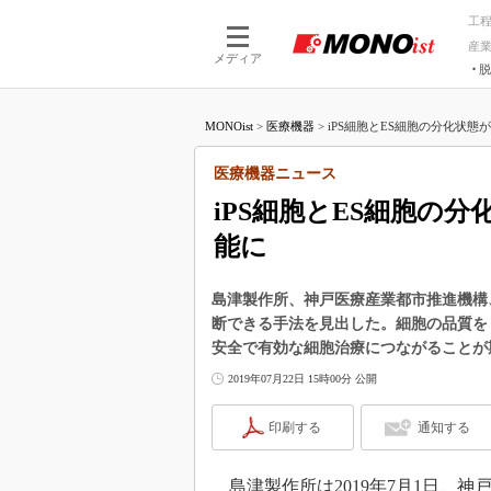
工
産
メディア
脱
つながる技術
AI×技術
MONOist
>
医療機器
>
iPS細胞とES細胞の分化状態が
つながる工場
AI×設備
つながるサービ
Physical
医療機器ニュース
iPS細胞とES細胞の
能に
島津製作所、神戸医療産業都市推進機構
断できる手法を見出した。細胞の品質を
安全で有効な細胞治療につながることが
2019年07月22日 15時00分 公開
印刷する
通知する
島津製作所は2019年7月1日、