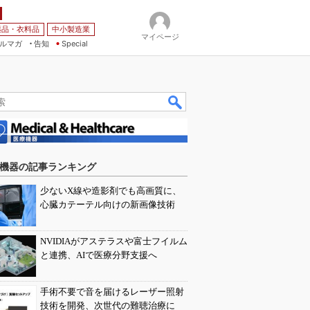
薬品・衣料品
中小製造業
マイページ
ルマガ
告知
Special
機器の記事ランキング
少ないX線や造影剤でも高画質に、
心臓カテーテル向けの新画像技術
NVIDIAがアステラスや富士フイルム
と連携、AIで医療分野支援へ
手術不要で音を届けるレーザー照射
技術を開発、次世代の難聴治療に