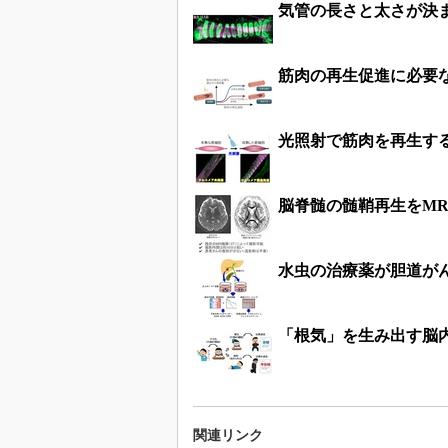
気管の長さと太さが決
筋肉の再生促進に必要
光照射で筋肉を再生す
脳脊髄の髄鞘再生をMR
水虫の治療薬が胆道が
「根気」を生み出す脳
関連リンク