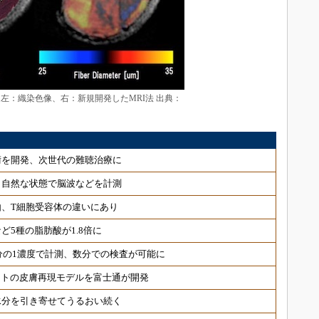
左：織染色像、右：新規開発したMRI法 出典：
術を開発、次世代の難聴治療に
 自然な状態で脳波などを計測
、T細胞受容体の違いにあり
ど5種の脂肪酸が1.8倍に
分の1濃度で計測、数分での検査が可能に
ヒトの皮膚再現モデルを富士通が開発
水分を引き寄せてうるおい続く