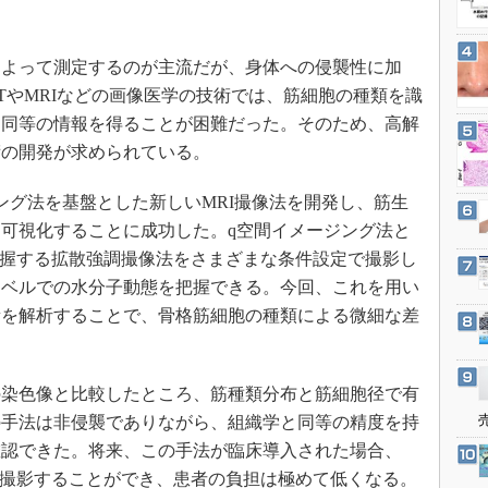
3Dプリンタ
産業オープンネット展
デジタルツインとCAE
よって測定するのが主流だが、身体への侵襲性に加
S＆OP
TやMRIなどの画像医学の技術では、筋細胞の種類を識
インダストリー4.0
と同等の情報を得ることが困難だった。そのため、高解
イノベーション
術の開発が求められている。
製造業ビッグデータ
グ法を基盤とした新しいMRI撮像法を開発し、筋生
メイドインジャパン
可視化することに成功した。q空間イメージング法と
植物工場
把握する拡散強調撮像法をさまざまな条件設定で撮影し
知財マネジメント
レベルでの水分子動態を把握できる。今回、これを用い
海外生産
量を解析することで、骨格筋細胞の種類による微細な差
グローバル設計・開発
制御セキュリティ
染色像と比較したところ、筋種類分布と筋細胞径で有
新型コロナへの対応
の手法は非侵襲でありながら、組織学と同等の精度を持
確認できた。将来、この手法が臨床導入された場合、
間で撮影することができ、患者の負担は極めて低くなる。