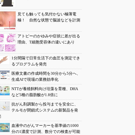
見ても触っても気付かない極薄電
極！ 自然な状態で脳波などを計測
アトピーのかゆみや症状に差が出る
理由、T細胞受容体の違いにあり
1分間隔で日常生活下の血圧を測定でき
るプログラムを発売
医療文書の作成時間を30分から5分へ、
生成AIで現場の業務効率化
NTTが養殖飼料向け珪藻を育種、DHA
など5種の脂肪酸が1.8倍に
抗がん剤調製から投与までを安全に、
テルモが閉鎖式システムの新製品を発
売
血液中のがんマーカーを基準値の1000
分の1濃度で計測、数分での検査が可能