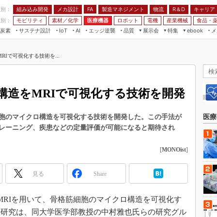
程別：
組み込み開発
メカ設計
製造マネジメント
物流
R＆D
キャリア
FA
業別：
モビリティ
素材／化学
医療機器
ロボット
電機
産業機械
食品・
炭素
サステナ設計
エッジ逆襲
品質
展示会
特集
メ
IoT
AI
ebook
伝承
組み込み開発
CEATEC
読者調査まとめ
編集後記
Iで可視化する技術を...
JIMTOF
保全
メカ設計
つながるクルマ
組込み/エッジ コンピューティング
ス
 AI
製造マネジメント
5G
展＆IoT/5Gソリューション展
VR／AR
FA
構造をMRIで可視化する技術を開発
IIFES
モビリティ
フィールドサービス
国際ロボット展
素材／化学
FPGA
細胞のマイクロ構造を可視化する技術を開発した。この手法が
医療
ジャパンモビリティショー
レーニング、疾患などの定量評価が可能になると期待され
組み込み画像技術
TECHNO-FRONTIER
組み込みモデリング
[
MONOist
]
人テク展
Windows Embedded
スマート工場EXPO
見る
Share
車載ソフト開発
EdgeTech+
ISO26262
日本ものづくりワールド
、MRIを用いて、骨格筋細胞のマイクロ構造を可視化す
無償設計ツール
の研究は、同大学医学部教授の中村雅也氏らの研究グル
AUTOMOTIVE WORLD