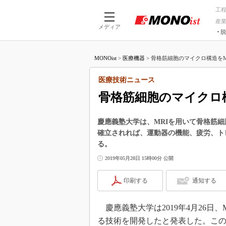
工
産
メディア
脱
つながる技術
AI×技術
MONOist
>
医療機器
>
骨格筋細胞のマイクロ構造をMR
つながる工場
AI×設備
つながるサービ
Physical
医療技術ニュース
骨格筋細胞のマイクロ
慶應義塾大学は、MRIを用いて骨格筋
確立されれば、運動器の機能、疲労、ト
る。
2019年05月28日 15時00分 公開
印刷する
通知する
慶應義塾大学は2019年4月26日
る技術を開発したと発表した。こ