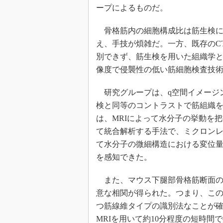
ープによるものだ。
骨格筋内の細胞構成比は筋生検に
え、手技が煩雑だ。一方、既存のC
別できず、筋生検を用いた組織学
像度で侵襲性の低い筋細胞検査技
研究グループは、q空間イメージン
検と同等のコントラストで筋組織を
は、MRIによって水分子の挙動を
て統合解析する手法で、ミクロン
て水分子の微細構造における変位
を感知できた。
また、マウス下腿部骨格筋断面の
意な相関が得られた。つまり、こ
つ筋線維タイプの識別法なことが
MRIを用いて約10分程度の短時