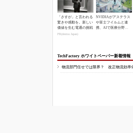
「さすが」と言われる
NVIDIAがアステラス
驚きや感動を。新しい
や富士フイルムと連
価値を生む電通の挑戦
携、AIで医療分野支
援へ
PR(dentsu Japan)
TechFactory ホワイトペーパー新着情報
物流部門任せでは限界？ 改正物流効率