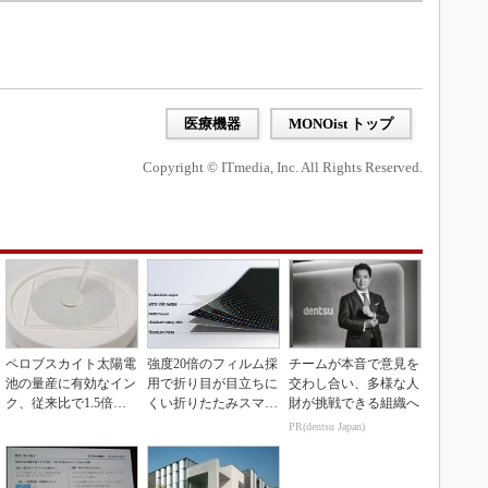
医療機器
MONOist トップ
Copyright © ITmedia, Inc. All Rights Reserved.
ペロブスカイト太陽電
強度20倍のフィルム採
チームが本音で意見を
池の量産に有効なイン
用で折り目が目立ちに
交わし合い、多様な人
ク、従来比で1.5倍の
くい折りたたみスマホ
財が挑戦できる組織へ
性能向上
の新技術
PR(dentsu Japan)