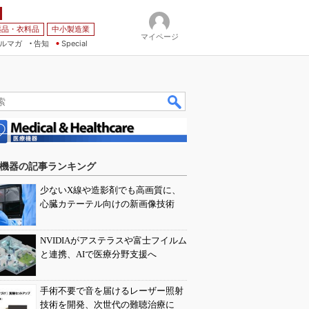
薬品・衣料品
中小製造業
マイページ
ルマガ
告知
Special
機器の記事ランキング
少ないX線や造影剤でも高画質に、
心臓カテーテル向けの新画像技術
NVIDIAがアステラスや富士フイルム
と連携、AIで医療分野支援へ
手術不要で音を届けるレーザー照射
技術を開発、次世代の難聴治療に