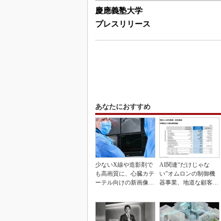
慶應義塾大学
プレスリリース
あなたにおすすめ
少ないX線や造影剤で
AI関連“だけじゃな
も高画質に、心臓カテ
い”オムロンの制御機
ーテル向けの新画像技
器事業、地道な顧客基
術
盤強化が結実