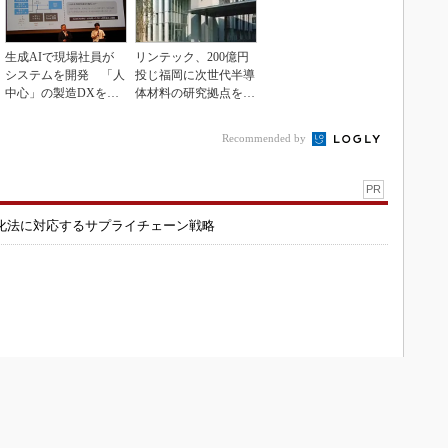
生成AIで現場社員が
リンテック、200億円
システムを開発 「人
投じ福岡に次世代半導
中心」の製造DXを自
体材料の研究拠点を開
走させた3社の方法
設
Recommended by
PR
化法に対応するサプライチェーン戦略