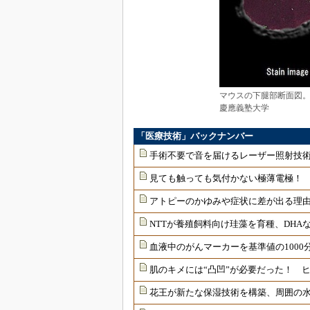
マウスの下腿部断面図。
慶應義塾大学
「医療技術」バックナンバー
手術不要で音を届けるレーザー照射技
見ても触っても気付かない極薄電極！
アトピーのかゆみや症状に差が出る理由
NTTが養殖飼料向け珪藻を育種、DHAな
血液中のがんマーカーを基準値の1000
肌のキメには“凸凹”が必要だった！ 
花王が新たな保湿技術を構築、周囲の