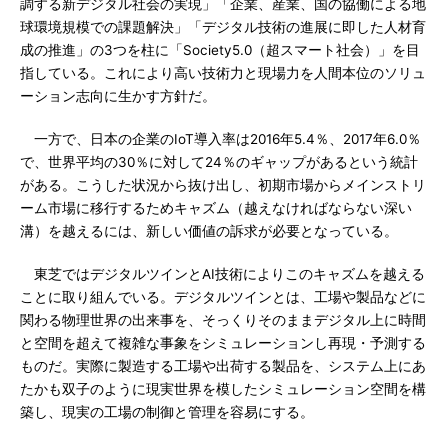
調する新デジタル社会の実現」「企業、産業、国の協働による地
球環境規模での課題解決」「デジタル技術の進展に即した人材育
成の推進」の3つを柱に「Society5.0（超スマート社会）」を目
指している。これにより高い技術力と現場力を人間本位のソリュ
ーション志向に生かす方針だ。
一方で、日本の企業のIoT導入率は2016年5.4％、2017年6.0％
で、世界平均の30％に対して24％のギャップがあるという統計
がある。こうした状況から抜け出し、初期市場からメインストリ
ーム市場に移行するためキャズム（越えなければならない深い
溝）を越えるには、新しい価値の訴求が必要となっている。
東芝ではデジタルツインとAI技術によりこのキャズムを越える
ことに取り組んでいる。デジタルツインとは、工場や製品などに
関わる物理世界の出来事を、そっくりそのままデジタル上に時間
と空間を超えて複雑な事象をシミュレーションし再現・予測する
ものだ。実際に製造する工場や出荷する製品を、システム上にあ
たかも双子のように現実世界を模したシミュレーション空間を構
築し、現実の工場の制御と管理を容易にする。