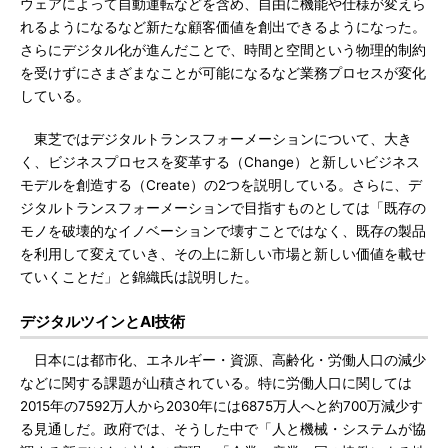
ウェアによって自動運転などを含め、自由に機能や仕様が変えら
れるようになるなど新たな顧客価値を創出できるようになった。
さらにデジタル化が進んだことで、時間と空間という物理的制約
を受けずにさまざまなことが可能になるなど業務プロセスが変化
している。
東芝ではデジタルトランスフォーメーションについて、大き
く、ビジネスプロセスを変革する（Change）と新しいビジネス
モデルを創造する（Create）の2つを説明している。さらに、デ
ジタルトランスフォーメーションで目指すものとしては「既存の
モノを破壊的なイノベーションで壊すことではなく、既存の製品
を利用して変えていき、その上に新しい市場と新しい価値を載せ
ていくことだ」と錦織氏は説明した。
デジタルツインとAI技術
日本には都市化、エネルギー・資源、高齢化・労働人口の減少
などに関する課題が山積されている。特に労働人口に関しては
2015年の7592万人から2030年には6875万人へと約700万減少す
る見通しだ。政府では、そうした中で「人と機械・システムが協