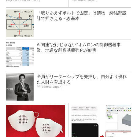
PR(FINCHI on GOETHE)
PR(dentsu Japan)
「取りあえずボルトで固定」は禁物 締結部設
計で押さえるべき基本
AI関連“だけじゃない”オムロンの制御機器事
業、地道な顧客基盤強化が結実
全員がリーダーシップを発揮し、自分より優れ
た人財を育成する
PR(dentsu Japan)