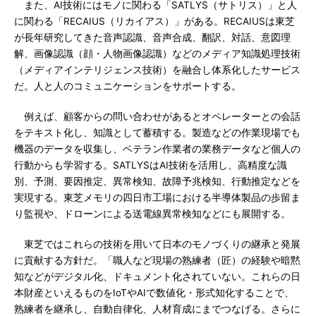
また、AI技術にはモノに関わる「SATLYS（サトリス）」と人
に関わる「RECAIUS（リカイアス）」がある。RECAIUSは東芝
が長年研究してきた音声認識、音声合成、翻訳、対話、意図理
解、画像認識（顔・人物画像認識）などのメディア知識処理技術
（メディアインテリジェンス技術）を融合し体系化したサービス
だ。人と人のコミュニケーションをサポートする。
例えば、顧客からの問い合わせがあるとオペレーターとの会話
をテキスト化し、知識として蓄積する。製造などの作業現場でも
機器のデータを収集し、ベテラン作業者の業務データなど個人の
行動からも学習する。SATLYSはAI技術を活用し、高精度な識
別、予測、要因推定、異常検知、故障予兆検知、行動推定などを
実現する。東芝メモリの四日市工場における半導体製品の歩留ま
り監視や、ドローンによる送電線異常検知などにも展開する。
東芝ではこれらの技術を用いて日本のモノづくりの継承と発展
に貢献する方針だ。「職人など現場の熟練者（匠）の経験や暗黙
知などがデジタル化、ドキュメント化されていない。これらの日
本財産といえるものをIoTやAIで数値化・形式知化することで、
熟練者を継承し、自動自律化、人材育成にまでつなげる。さらに