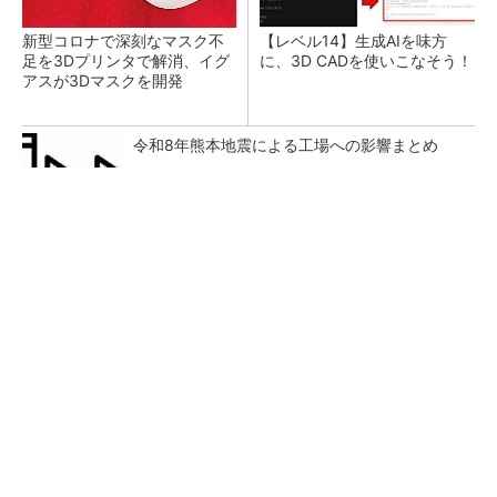
新型コロナで深刻なマスク不
【レベル14】生成AIを味方
足を3Dプリンタで解消、イグ
に、3D CADを使いこなそう！
アスが3Dマスクを開発
令和8年熊本地震による工場への影響まとめ
【見城徹×藤田晋】AI時代でも変わらない経営
者の本質
PR(FINCHI on GOETHE)
狭小な駐車場に、シャープがポールカメラ式製
品発表 市場シェア10％目指す