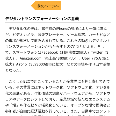
前のページへ
デジタルトランスフォーメーションの意義
デジタル化の波は、10年前のiPhoneの登場により一気に進ん
だ。ビデオカメラ、音楽プレーヤー、ゲーム端末、カーナビなど
の市場が相次いで飲み込まれている。これらの動きもデジタルト
ランスフォーメーションがもたらすものの1つといえる。そし
て、スマートフォンはFacebook（利用者数20億人）Twitter（3
億人）、Amazon.com（売上高1360億ドル）、Uber（75カ国に
拡大）Airbnb（3万3000都市に拡大）などの市場を作り出す基盤
となった。
こうしたB2Cで起こっていることが産業界にも押し寄せてきて
いる。その背景にはネットワーク化、ソフトウェア化、デジタル
化の進展がある。付加価値の源泉がハードウェアから、ソフトウ
ェアやデータにシフトしており、産業領域で新たなエコシステム
や「場」を作る動きが活発化している。オープンな場で提供者と
参加者が自由に経済活動を行っている。また、自動車ではソフト