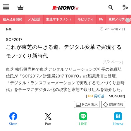
組み込み開発
メカ設計
製造マネジメント
モビリティ
FA
素材／化学
特集
2018年1月25日
SCF2017
これが東芝の生きる道、デジタル変革で実現する
モノづくり新時代
（2/2 ページ）
東芝 執行役専務で東芝デジタルソリューションズ社長の錦織弘
信氏が「SCF2017／計測展2017 TOKYO」の基調講演に登壇。
「デジタルトランスフォーメーションで実現するモノづくり新時
代」をテーマにデジタル化の現状と東芝の取り組みを紹介した。
[
長町基
，MONOist]
PC用表示
関連情報
Share
Post
LINE
Hatena