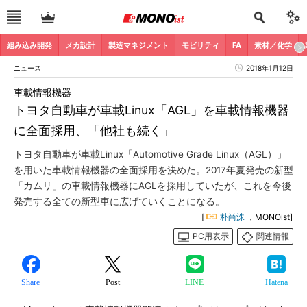
組み込み開発
メカ設計
製造マネジメント
モビリティ
FA
素材／化学
ニュース
2018年1月12日
車載情報機器
トヨタ自動車が車載Linux「AGL」を車載情報機器
に全面採用、「他社も続く」
トヨタ自動車が車載Linux「Automotive Grade Linux（AGL）」
を用いた車載情報機器の全面採用を決めた。2017年夏発売の新型
「カムリ」の車載情報機器にAGLを採用していたが、これを今後
発売する全ての新型車に広げていくことになる。
[
朴尚洙
，MONOist]
PC用表示
関連情報
Share
Post
LINE
Hatena