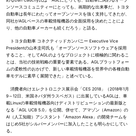
めるDan Cauchy氏は「AGLにとっても、自動車に関わるオープ
ンソースコミュニティーにとっても、画期的な出来事だ。トヨタ
自動車は長年にわたってオープンソースを強く支持してきたが、
同社がAGLベースの車載情報機器の全面採用を決めたことによ
り、他の自動車メーカーも続くだろう」と語る。
トヨタ自動車 コネクティッドカンパニー Executive Vice
Presidentの山本圭司氏も「オープンソースソフトウェアを採用
すること、そしてAGLのようなプロジェクトに積極的に関わるこ
とは、当社の技術戦略の重要な要素である。AGLプラットフォー
ムの柔軟性のおかげで、新しい車載情報機器を世界中の各種自動
車モデルに素早く展開できた」と述べている。
消費者向けエレクトロニクス展示会「CES 2018」（2018年1月
9～12日、米国ネバダ州ラスベガス）に出展しているAGLは、車
載Linuxの車載情報機器向けディストリビューションの最新版と
なる「AGL UCB 5.0」を公開。併せて、アマゾン（Amazon）の
AI（人工知能）アシスタント「Amazon Alexa」の開発チームを
はじめ5社がシルバーメンバーに加入したことも明らかにしてい
る。