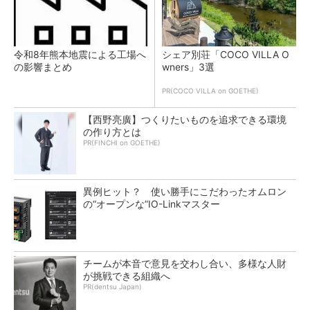
令和8年熊本地震による工場へ
シェア別荘「COCO VILLA O
の影響まとめ
wners」3選
PR(COCO VILLA on GOETHE)
【西野亮廣】つくりたいものを追求できる環境
の作り方とは
PR(FINCHI on GOETHE)
異例ヒット？ 使い勝手にこだわったオムロン
の“オープンな”IO-Linkマスター
チームが本音で意見を交わし合い、多様な人財
が挑戦できる組織へ
PR(dentsu Japan)