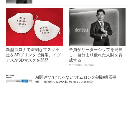
新型コロナで深刻なマスク不
全員がリーダーシップを発揮
足を3Dプリンタで解消、イグ
し、自分より優れた人財を育
アスが3Dマスクを開発
成する
PR(dentsu Japan)
AI関連“だけじゃない”オムロンの制御機器事
業、地道な顧客基盤強化が結実
【レベル14】生成AIを味方に、3D CADを使い
こなそう！