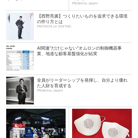
PR(dentsu Japan)
【西野亮廣】つくりたいものを追求できる環境
の作り方とは
PR(FINCHI on GOETHE)
AI関連“だけじゃない”オムロンの制御機器事
業、地道な顧客基盤強化が結実
全員がリーダーシップを発揮し、自分より優れ
た人財を育成する
PR(dentsu Japan)