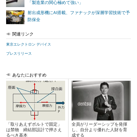
「製造業の関心極めて強い」
射出成形機にAI搭載、ファナックが深層学習技術で予
防保全
関連リンク
東京エレクトロン デバイス
プレスリリース
あなたにおすすめ
「取りあえずボルトで固定」
全員がリーダーシップを発揮
は禁物 締結部設計で押さえ
し、自分より優れた人財を育
るべき基本
成する