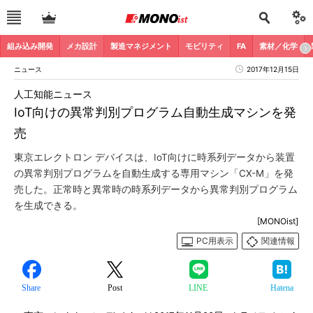
組み込み開発
メカ設計
製造マネジメント
モビリティ
FA
素材／化学
ニュース
2017年12月15日
人工知能ニュース
IoT向けの異常判別プログラム自動生成マシンを発
売
東京エレクトロン デバイスは、IoT向けに時系列データから装置
の異常判別プログラムを自動生成する専用マシン「CX-M」を発
売した。正常時と異常時の時系列データから異常判別プログラム
を生成できる。
[MONOist]
PC用表示
関連情報
Share
Post
LINE
Hatena