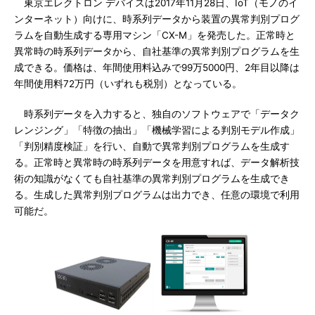
東京エレクトロン デバイスは2017年11月28日、IoT（モノのイ
ンターネット）向けに、時系列データから装置の異常判別プログ
ラムを自動生成する専用マシン「CX-M」を発売した。正常時と
異常時の時系列データから、自社基準の異常判別プログラムを生
成できる。価格は、年間使用料込みで99万5000円、2年目以降は
年間使用料72万円（いずれも税別）となっている。
時系列データを入力すると、独自のソフトウェアで「データク
レンジング」「特徴の抽出」「機械学習による判別モデル作成」
「判別精度検証」を行い、自動で異常判別プログラムを生成す
る。正常時と異常時の時系列データを用意すれば、データ解析技
術の知識がなくても自社基準の異常判別プログラムを生成でき
る。生成した異常判別プログラムは出力でき、任意の環境で利用
可能だ。