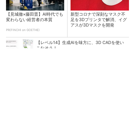
【見城徹×藤田晋】AI時代でも
新型コロナで深刻なマスク不
変わらない経営者の本質
足を3Dプリンタで解消、イグ
アスが3Dマスクを開発
PR(FINCHI on GOETHE)
【レベル14】生成AIを味方に、3D CADを使い
こなそう！
令和8年熊本地震による工場への影響まとめ
狭小な駐車場に、シャープがポールカメラ式製
品発表 市場シェア10％目指す