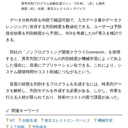
異常判別プログラム自動生成マシン「CX-M」（左）と操作
画面（右） 出典：東京エレクトロン デバイス
データ分析内容を内部で確認可能で、入力データ量やデータク
レンジングに依存する判別精度を数値化できる。ユーザーは予防
保全効果を判別精度から予測し、ROIを考慮したIoT導入を検討で
きる。
同社の「ノンプログラミング開発クラウドConnexon」を併用
すると、異常判別プログラムの判別精度が機械学習によって向上
した場合に、容易にアプリケーション化できる。これにより、シ
ステム開発時間やコスト削減につながるという。
装置の状態を判別するプログラムを生成するには、時系列デー
タを解析し、判別モデルを作成する必要がある。しかし、作業を
行える人材が限られており、技術やコストの面で課題があった。
関連キーワード
IoT
|
自動生成
|
東京エレクトロン デバイス
|
機械学習
|
人工知能
|
予防保全