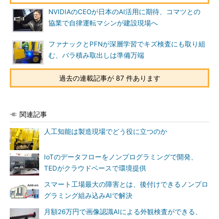
NVIDIAのCEOが日本のAI活用に期待、コマツとの
協業で自律運転マシンが建設現場へ
ファナックとPFNが深層学習でキズ検査にも取り組
む、バラ積み取出しは準備万端
過去の連載記事が 87 件あります
関連記事
人工知能は製造現場でどう役に立つのか
IoTのデータフローをノンプログラミングで開発、
TEDがクラウドベースで環境提供
スマート工場最大の障害とは、後付けできるノンプロ
グラミング組み込みAIで解決
月額26万円で画像認識AIによる外観検査ができる、