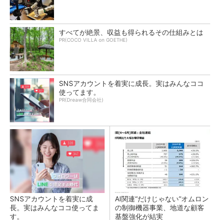
すべてが絶景、収益も得られるその仕組みとは
PR(COCO VILLA on GOETHE)
SNSアカウントを着実に成長。実はみんなココ
使ってます。
PR(Dreaw合同会社)
SNSアカウントを着実に成
AI関連“だけじゃない”オムロン
長。実はみんなココ使ってま
の制御機器事業、地道な顧客
す。
基盤強化が結実