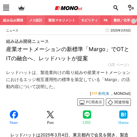
組み込み開発
メカ設計
製造マネジメント
モビリティ
FA
素材／化学
ニュース
2025年3月5日
組み込み開発ニュース
産業オートメーションの新標準「Margo」でOTと
ITの融合へ、レッドハットが提案
（1/2 ページ）
レッドハットは、製造業向けの取り組みや産業オートメーション
におけるエッジ相互運用性の標準を策定している「Margo」の活
動内容について説明した。
[
朴尚洙
，MONOist]
PC用表示
関連情報
Share
Post
LINE
Hatena
レッドハットは2025年3月4日、東京都内で会見を開き、製造