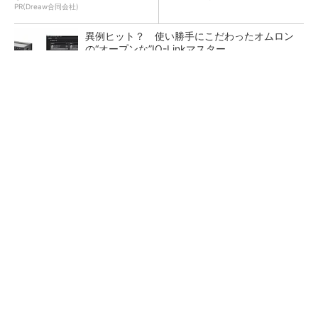
PR(Dreaw合同会社)
異例ヒット？ 使い勝手にこだわったオムロン
の“オープンな”IO-Linkマスター
なぜ熊本に半導体産業が集まるのか――地震で
工場稼働停止相次ぐ
脱自動車でもDMG森精機が業績再上方修正、2
028年度にピーク利益計画