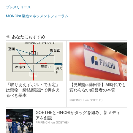
プレスリリース
MONOist 製造マネジメントフォーラム
あなたにおすすめ
「取りあえずボルトで固定」
【見城徹×藤田晋】AI時代でも
は禁物 締結部設計で押さえ
変わらない経営者の本質
るべき基本
PR(FINCHI on GOETHE)
GOETHEとFINCHIがタッグを組み、新メディ
アを創設
PR(FINCHI on GOETHE)