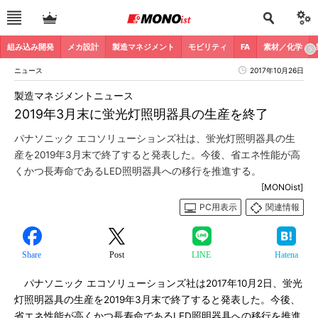
組み込み開発
メカ設計
製造マネジメント
モビリティ
FA
素材／化学
ニュース
2017年10月26日
製造マネジメントニュース
2019年3月末に蛍光灯照明器具の生産を終了
パナソニック エコソリューションズ社は、蛍光灯照明器具の生
産を2019年3月末で終了すると発表した。今後、省エネ性能が高
くかつ長寿命であるLED照明器具への移行を推進する。
[MONOist]
PC用表示
関連情報
Share
Post
LINE
Hatena
パナソニック エコソリューションズ社は2017年10月2日、蛍光
灯照明器具の生産を2019年3月末で終了すると発表した。今後、
省エネ性能が高くかつ長寿命であるLED照明器具への移行を推進