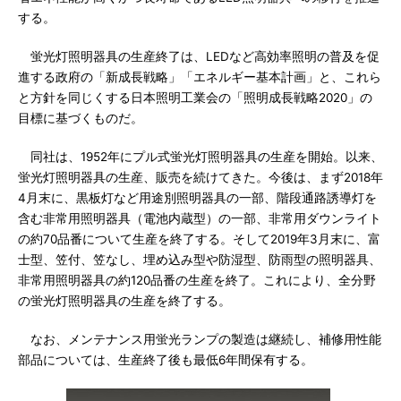
する。
蛍光灯照明器具の生産終了は、LEDなど高効率照明の普及を促
進する政府の「新成長戦略」「エネルギー基本計画」と、これら
と方針を同じくする日本照明工業会の「照明成長戦略2020」の
目標に基づくものだ。
同社は、1952年にプル式蛍光灯照明器具の生産を開始。以来、
蛍光灯照明器具の生産、販売を続けてきた。今後は、まず2018年
4月末に、黒板灯など用途別照明器具の一部、階段通路誘導灯を
含む非常用照明器具（電池内蔵型）の一部、非常用ダウンライト
の約70品番について生産を終了する。そして2019年3月末に、富
士型、笠付、笠なし、埋め込み型や防湿型、防雨型の照明器具、
非常用照明器具の約120品番の生産を終了。これにより、全分野
の蛍光灯照明器具の生産を終了する。
なお、メンテナンス用蛍光ランプの製造は継続し、補修用性能
部品については、生産終了後も最低6年間保有する。