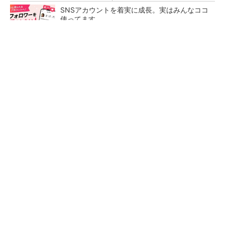
SNSアカウントを着実に成長。実はみんなココ
使ってます。
PR(Dreaw合同会社)
【レベル14】生成AIを味方に、3D CADを使い
こなそう！
狭小な駐車場に、シャープがポールカメラ式製
品発表 市場シェア10％目指す