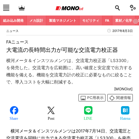
組み込み開発
メカ設計
製造マネジメント
モビリティ
FA
素材／化学
ニュース
2017年8月3日
FAニュース
大電流の長時間出力が可能な交流電力校正器
横河メータ＆インスツルメンツは、交流電力校正器「LS3300」
を発売した。交流電力を広範囲に、高い確度と安定度で出力する
機能を備える。機能を交流電力計の校正に必要なものに絞ること
で、導入コストを大幅に削減する。
[MONOist]
PC用表示
関連情報
Share
Post
LINE
Hatena
横河メータ＆インスツルメンツは2017年7月14日、交流電圧と
交流電流を同時に出力できる交流電力校正器「LS3300」を発売