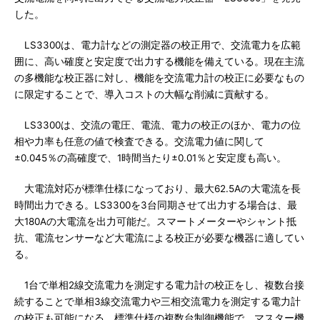
した。
LS3300は、電力計などの測定器の校正用で、交流電力を広範
囲に、高い確度と安定度で出力する機能を備えている。現在主流
の多機能な校正器に対し、機能を交流電力計の校正に必要なもの
に限定することで、導入コストの大幅な削減に貢献する。
LS3300は、交流の電圧、電流、電力の校正のほか、電力の位
相や力率も任意の値で検査できる。交流電力値に関して
±0.045％の高確度で、1時間当たり±0.01％と安定度も高い。
大電流対応が標準仕様になっており、最大62.5Aの大電流を長
時間出力できる。LS3300を3台同期させて出力する場合は、最
大180Aの大電流を出力可能だ。スマートメーターやシャント抵
抗、電流センサーなど大電流による校正が必要な機器に適してい
る。
1台で単相2線交流電力を測定する電力計の校正をし、複数台接
続することで単相3線交流電力や三相交流電力を測定する電力計
の校正も可能になる。標準仕様の複数台制御機能で、マスター機