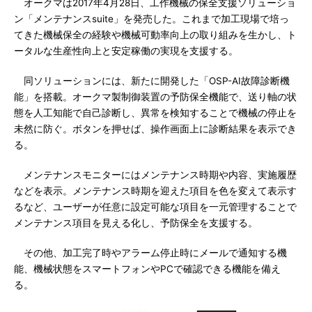
オークマは2017年4月28日、工作機械の保全支援ソリューショ
ン「メンテナンスsuite」を発売した。これまで加工現場で培っ
てきた機械保全の経験や機械可動率向上の取り組みを生かし、ト
ータルな生産性向上と安定稼働の実現を支援する。
同ソリューションには、新たに開発した「OSP-AI故障診断機
能」を搭載。オークマ製制御装置の予防保全機能で、送り軸の状
態を人工知能で自己診断し、異常を検知することで機械の停止を
未然に防ぐ。ボタンを押せば、操作画面上に診断結果を表示でき
る。
メンテナンスモニターにはメンテナンス時期や内容、実施履歴
などを表示。メンテナンス時期を迎えた項目を色を変えて表示す
るなど、ユーザーが任意に設定可能な項目を一元管理することで
メンテナンス項目を見える化し、予防保全を支援する。
その他、加工完了時やアラーム停止時にメールで通知する機
能、機械状態をスマートフォンやPCで確認できる機能を備え
る。