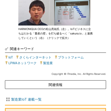
HARMONIQUA CEOの松山亮祐氏（左）。IoTビジネスに立
ちはだかる「量産の壁」を打ち破るべく「sakura.io」と連携
していくという（右）（クリックで拡大）
関連キーワード
IoT
|
さくらインターネット
|
プラットフォーム
|
LPWAネットワーク
|
製造業
Copyright © ITmedia, Inc. All Rights Reserved.
関連情報
製造業IoT 連載一覧