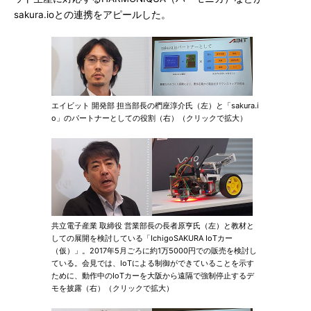
sakura.ioとの連携をアピールした。
エイビット 開発部 担当部長の椚座淳介氏（左）と「sakura.i
o」のパートナーとしての役割（右）（クリックで拡大）
共立電子産業 取締役 営業部長の長者原亨氏（左）と教材と
しての展開を検討している「IchigoSAKURA IoTカー
（仮）」。2017年5月ごろに約1万5000円での販売を検討し
ている。会見では、IoTによる制御ができていることを示す
ために、動作中のIoTカーを大阪から遠隔で強制停止するデ
モを披露（右）（クリックで拡大）