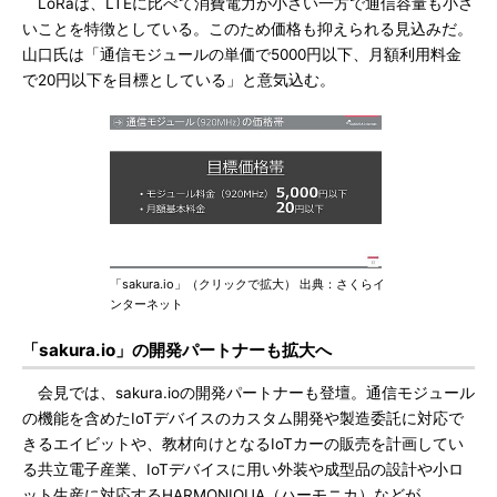
LoRaは、LTEに比べて消費電力が小さい一方で通信容量も小さ
いことを特徴としている。このため価格も抑えられる見込みだ。
山口氏は「通信モジュールの単価で5000円以下、月額利用料金
で20円以下を目標としている」と意気込む。
「sakura.io」（クリックで拡大） 出典：さくらイ
ンターネット
「sakura.io」の開発パートナーも拡大へ
会見では、sakura.ioの開発パートナーも登壇。通信モジュール
の機能を含めたIoTデバイスのカスタム開発や製造委託に対応で
きるエイビットや、教材向けとなるIoTカーの販売を計画してい
る共立電子産業、IoTデバイスに用い外装や成型品の設計や小ロ
ット生産に対応するHARMONIQUA（ハーモニカ）などが