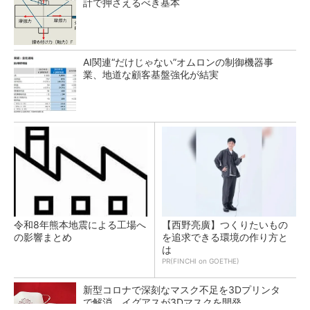
計で押さえるべき基本
AI関連“だけじゃない”オムロンの制御機器事
業、地道な顧客基盤強化が結実
令和8年熊本地震による工場へ
【西野亮廣】つくりたいもの
の影響まとめ
を追求できる環境の作り方と
は
PR(FINCHI on GOETHE)
新型コロナで深刻なマスク不足を3Dプリンタ
で解消、イグアスが3Dマスクを開発