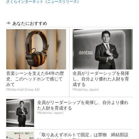
さくらインターネット（ニュースリリース）
あなたにおすすめ
音楽シーンを支えた64年の歴
全員がリーダーシップを発揮
史、このヘッドホンで感じて
し、自分より優れた人財を育
みて
成する
PR(Marshall Group AB)
PR(dentsu Japan)
全員がリーダーシップを発揮し、自分より優れ
た人財を育成する
PR(dentsu Japan)
「取りあえずボルトで固定」は禁物 締結部設