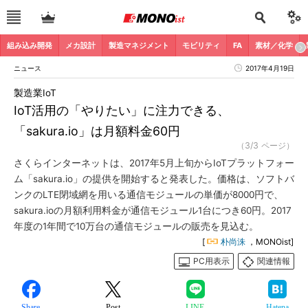
組み込み開発
メカ設計
製造マネジメント
モビリティ
FA
素材／化学
ニュース
2017年4月19日
製造業IoT
IoT活用の「やりたい」に注力できる、
「sakura.io」は月額料金60円
（3/3 ページ）
さくらインターネットは、2017年5月上旬からIoTプラットフォー
ム「sakura.io」の提供を開始すると発表した。価格は、ソフトバ
ンクのLTE閉域網を用いる通信モジュールの単価が8000円で、
sakura.ioの月額利用料金が通信モジュール1台につき60円。2017
年度の1年間で10万台の通信モジュールの販売を見込む。
[
朴尚洙
，MONOist]
PC用表示
関連情報
Share
Post
LINE
Hatena