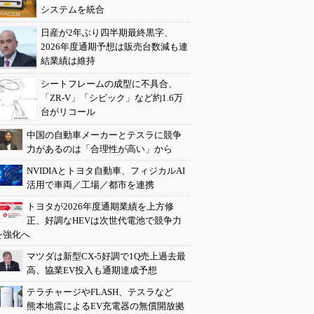
システムを統合
日産が2年ぶり四半期最終黒字、
2026年度通期予想は販売台数減も連
結業績は維持
シートフレームの成型に不具合、
「ZR-V」「シビック」など約1.6万
台がリコール
中国の自動車メーカーとテスラに競争
力があるのは「合理性が高い」から
NVIDIAとトヨタ自動車、フィジカルAI
活用で車両／工場／都市を連携
トヨタが2026年度通期業績を上方修
正、好調なHEVは次世代電池で競争力
を強化へ
マツダは新型CX-5好調で1Q売上過去最
高、協業EV投入も通期達成予想
テラチャージやFLASH、テスラなど
熊本地震によるEV充電器の無償開放拠