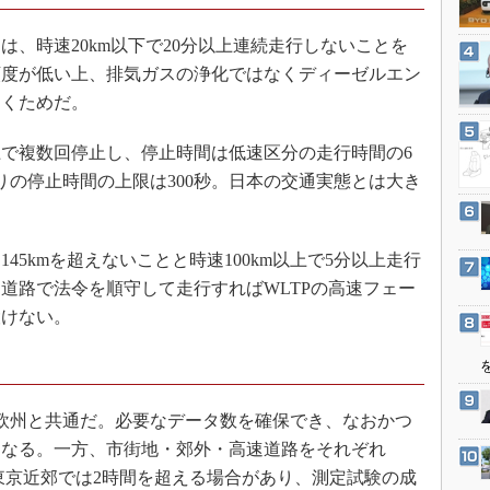
3Dプリンタ
産業オープンネット展
デジタルツインとCAE
、時速20km以下で20分以上連続走行しないことを
頻度が低い上、排気ガスの浄化ではなくディーゼルエン
S＆OP
働くためだ。
インダストリー4.0
イノベーション
で複数回停止し、停止時間は低速区分の走行時間の6
製造業ビッグデータ
りの停止時間の上限は300秒。日本の交通実態とは大き
メイドインジャパン
植物工場
5kmを超えないことと時速100km以上で5分以上走行
知財マネジメント
道路で法令を順守して走行すればWLTPの高速フェー
海外生産
設けない。
グローバル設計・開発
制御セキュリティ
新型コロナへの対応
は欧州と共通だ。必要なデータ数を確保でき、なおかつ
となる。一方、市街地・郊外・高速道路をそれぞれ
、東京近郊では2時間を超える場合があり、測定試験の成