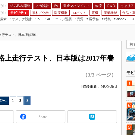
程別：
組み込み開発
メカ設計
製造マネジメント
物流
R＆D
キャリア
FA
業別：
モビリティ
素材／化学
医療機器
ロボット
電機
産業機械
食品・
炭素
サステナ設計
エッジ逆襲
品質
展示会
特集
メ
IoT
AI
ebook
伝承
組み込み開発
CEATEC
読者調査まとめ
編集後記
テスト、日本版は201...
JIMTOF
保全
メカ設計
つながるクルマ
組込み/エッジ コンピューティング
ス
 AI
製造マネジメント
5G
展＆IoT/5Gソリューション展
VR／AR
FA
上走行テスト、日本版は2017年春
IIFES
モビリティ
フィールドサービス
国際ロボット展
素材／化学
FPGA
モビ
（3/3 ページ）
ジャパンモビリティショー
組み込み画像技術
TECHNO-FRONTIER
[
齊藤由希
，
MONOist
]
組み込みモデリング
人テク展
Windows Embedded
ジへ
1
|
2
|
3
スマート工場EXPO
車載ソフト開発
EdgeTech+
Share
ISO26262
日本ものづくりワールド
無償設計ツール
AUTOMOTIVE WORLD