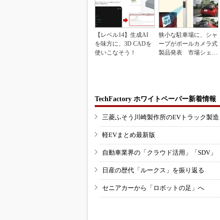
【レベル14】生成AI
狭小な駐車場に、シャ
を味方に、3D CADを
ープがポールカメラ式
使いこなそう！
製品発表 市場シェア
10％目指す
TechFactory ホワイトペーパー新着情報
三菱ふそう川崎製作所のEVトラック製
軽EVまとめ最新版
自動車業界の「クラウド活用」「SDV」
日産の歴代「ルークス」を振り返る
セニアカーから「ロボットの足」へ