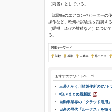
（両省）としている。
試験時のエアコンやヒーターの使
操作など、欧州の試験法を踏襲す
（暖機、DPFの堆積など）につい
る。
関連キーワード
試験
|
基準
|
自動車
|
排出ガス
|
おすすめホワイトペーパー
三菱ふそう川崎製作所のEVト
軽EVまとめ最新版
自動車業界の「クラウド活用」
日産の歴代「ルークス」を振り