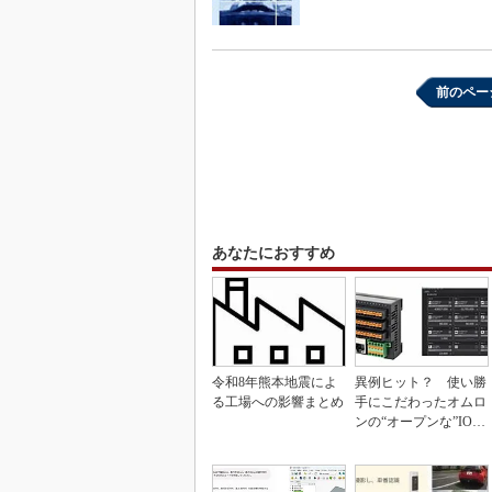
前のペー
あなたにおすすめ
令和8年熊本地震によ
異例ヒット？ 使い勝
る工場への影響まとめ
手にこだわったオムロ
ンの“オープンな”IO-L
inkマスター