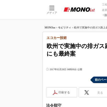
工
産
メディア
脱
つながる技術
AI×技術
MONOist
>
モビリティ
>
欧州で実施中の排ガス路上走行
つながる工場
AI×設備
つながるサービ
Physical
エコカー技術
欧州で実施中の排ガス路
にも最終案
2017年02月28日 06時00分 公開
前のペー
印刷する
見る
法令順守