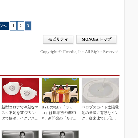
ジへ
1
|
2
|
3
モビリティ
MONOist トップ
Copyright © ITmedia, Inc. All Rights Reserved.
新型コロナで深刻なマ
BYDの軽EV「ラッ
ペロブスカイト太陽電
スク不足を3Dプリン
コ」は世界初の軽SD
池の量産に有効なイン
タで解消、イグアスが
V、新開発の「X-PAC
ク、従来比で1.5倍の
3Dマスクを開発
K」に電動システ...
性能向上