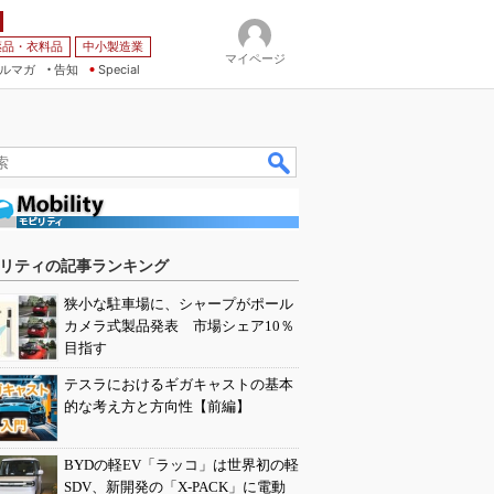
薬品・衣料品
中小製造業
マイページ
ルマガ
告知
Special
リティの記事ランキング
狭小な駐車場に、シャープがポール
カメラ式製品発表 市場シェア10％
目指す
テスラにおけるギガキャストの基本
的な考え方と方向性【前編】
BYDの軽EV「ラッコ」は世界初の軽
SDV、新開発の「X-PACK」に電動