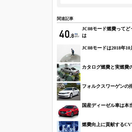
関連記事
JC08モード燃費って
は
JC08モードは2018
カタログ燃費と実燃費
フォルクスワーゲンの
国産ディーゼル車は本
燃費向上に貢献するCV