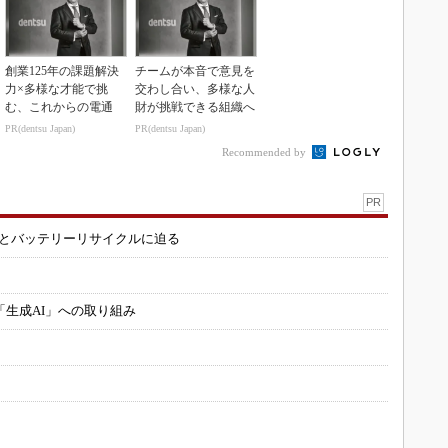
創業125年の課題解決
チームが本音で意見を
力×多様な才能で挑
交わし合い、多様な人
む、これからの電通
財が挑戦できる組織へ
PR(dentsu Japan)
PR(dentsu Japan)
Recommended by
PR
造とバッテリーリサイクルに迫る
「生成AI」への取り組み