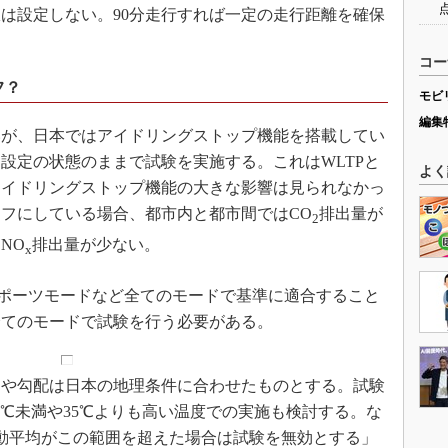
は設定しない。90分走行すれば一定の走行距離を確保
コー
フ？
モビ
編集
が、日本ではアイドリングストップ機能を搭載してい
設定の状態のままで試験を実施する。これはWLTPと
よく
アイドリングストップ機能の大きな影響は見られなかっ
フにしている場合、都市内と都市間ではCO
排出量が
2
NO
排出量が少ない。
x
ポーツモードなど全てのモードで基準に適合すること
全てのモードで試験を行う必要がある。
や勾配は日本の地理条件に合わせたものとする。試験
0℃未満や35℃よりも高い温度での実施も検討する。な
動平均がこの範囲を超えた場合は試験を無効とする」